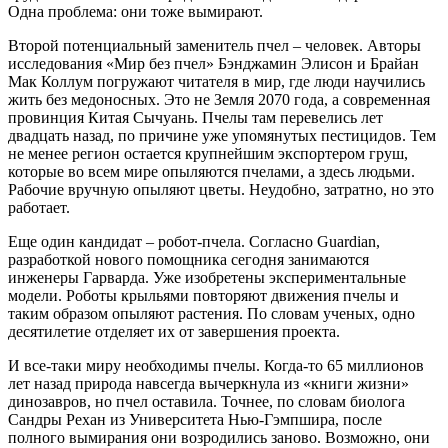
Одна проблема: они тоже вымирают.
Второй потенциальный заменитель пчел – человек. Авторы
исследования «Мир без пчел» Бэнджамин Элисон и Брайан
Мак Коллум погружают читателя в мир, где люди научились
жить без медоносных. Это не Земля 2070 года, а современная
провинция Китая Сычуань. Пчелы там перевелись лет
двадцать назад, по причине уже упомянутых пестицидов. Тем
не менее регион остается крупнейшим экспортером груш,
которые во всем мире опыляются пчелами, а здесь людьми.
Рабочие вручную опыляют цветы. Неудобно, затратно, но это
работает.
Еще один кандидат – робот-пчела. Согласно Guardian,
разработкой нового помощника сегодня занимаются
инженеры Гарварда. Уже изобретены экспериментальные
модели. Роботы крыльями повторяют движения пчелы и
таким образом опыляют растения. По словам ученых, одно
десятилетие отделяет их от завершения проекта.
И все-таки миру необходимы пчелы. Когда-то 65 миллионов
лет назад природа навсегда вычеркнула из «книги жизни»
динозавров, но пчел оставила. Точнее, по словам биолога
Сандры Рехан из Университета Нью-Гэмпшира, после
полного вымирания они возродились заново. Возможно, они