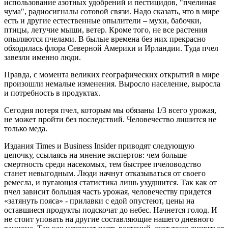
использование азотных удобрений и пестицидов, "пчелиная
чума", радиосигналы сотовой связи. Надо сказать, что в мире
есть и другие естественные опылители – мухи, бабочки,
птицы, летучие мыши, ветер. Кроме того, не все растения
опыляются пчелами. В былые времена без них прекрасно
обходилась флора Северной Америки и Ирландии. Туда пчел
завезли именно люди.
Правда, с момента великих географических открытий в мире
произошли немалые изменения. Выросло население, выросла
и потребность в продуктах.
Сегодня потеря пчел, которым мы обязаны 1/3 всего урожая,
не может пройти без последствий. Человечество лишится не
только меда.
Издания Times и Business Insider приводят следующую
цепочку, ссылаясь на мнение экспертов: чем больше
смертность среди насекомых, тем быстрее пчеловодство
станет невыгодным. Люди начнут отказываться от своего
ремесла, и пугающая статистика лишь ухудшится. Так как от
пчел зависит большая часть урожая, человечеству придется
«затянуть пояса» - прилавки с едой опустеют, цены на
оставшиеся продукты подскочат до небес. Начнется голод. И
не стоит уповать на другие составляющие нашего дневного