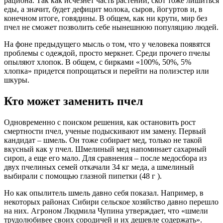
рациона. Так как исчезнет часть растений, скот тоже лишиться
еды, а значит, будет дефицит молока, сыров, йогуртов и, в
конечном итоге, говядины. В общем, как ни крути, мир без
пчел не сможет позволить себе нынешнюю популяцию людей.
На фоне предыдущего мысль о том, что у человека появятся
проблемы с одеждой, просто меркнет. Среди прочего пчелы
опыляют хлопок. В общем, с бирками «100%, 50%, 5%
хлопка» придется попрощаться и перейти на полиэстер или
шкуры.
Кто может заменить пчел
Одновременно с поиском решения, как остановить рост
смертности пчел, ученые подыскивают им замену. Первый
кандидат – шмель. Он тоже собирает мед, только не такой
вкусный как у пчел. Шмелиный мед напоминает сахарный
сироп, а еще его мало. Для сравнения – после медосбора из
двух пчелиных семей откачали 34 кг меда, а шмелиный
выбирали с помощью глазной пипетки (48 г ).
Но как опылитель шмель давно себя показал. Например, в
некоторых районах Сибири сельское хозяйство давно перешло
на них. Агроном Людмила Чупина утверждает, что «шмели
трудолюбивее своих сородичей и их дешевле содержать».