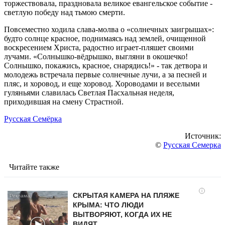
торжествовала, праздновала великое евангельское событие -
светлую победу над тьмою смерти.
Повсеместно ходила слава-молва о «солнечных заигрышах»:
будто солнце красное, поднимаясь над землей, очищенной
воскресением Христа, радостно играет-пляшет своими
лучами. «Солнышко-вёдрышко, выгляни в окошечко!
Солнышко, покажись, красное, снарядись!» - так детвора и
молодежь встречала первые солнечные лучи, а за песней и
пляс, и хоровод, и еще хоровод. Хороводами и веселыми
гуляньями славилась Светлая Пасхальная неделя,
приходившая на смену Страстной.
Русская Семёрка
Источник:
©
Русская Семерка
Читайте также
i
СКРЫТАЯ КАМЕРА НА ПЛЯЖЕ
КРЫМА: ЧТО ЛЮДИ
ВЫТВОРЯЮТ, КОГДА ИХ НЕ
ВИДЯТ...