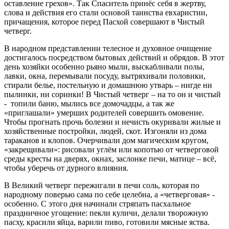
оставление грехов». Так Спаситель принёс себя в жертву,
слова и действия его стали основой таинства евхаристии,
причащения, которое перед Пасхой совершают в Чистый
четверг.
В народном представлении телесное и духовное очищение
достигалось посредством бытовых действий и обрядов. В этот
день хозяйки особенно рьяно мыли, выскабливали полы,
лавки, окна, перемывали посуду, вытряхивали половики,
стирали белье, постельную и домашнюю утварь – нигде ни
пылинки, ни соринки! В Чистый четверг – на то он и чистый
- топили баню, мылись все домочадцы, а так же
«приглашали» умерших родителей совершить омовение.
Чтобы прогнать прочь болезни и нечисть окуривали жилые и
хозяйственные постройки, людей, скот. Изгоняли из дома
тараканов и клопов. Очерчивали дом магическим кругом,
«закрещивали»: рисовали углём или копотью от четверговой
среды кресты на дверях, окнах, заслонке печи, матице – всё,
чтобы уберечь от дурного влияния.
В Великий четверг пережигали в печи соль, которая по
народному поверью сама по себе целебна, а «четверговая» -
особенно. С этого дня начинали стряпать пасхальное
праздничное угощение: пекли куличи, делали творожную
пасху, красили яйца, варили пиво, готовили мясные яства.