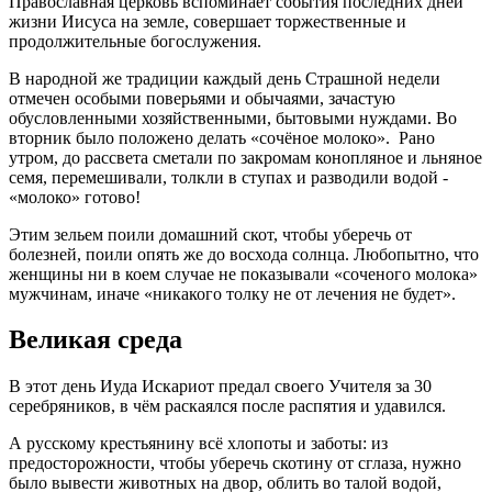
Православная церковь вспоминает события последних дней
жизни Иисуса на земле, совершает торжественные и
продолжительные богослужения.
В народной же традиции каждый день Страшной недели
отмечен особыми поверьями и обычаями, зачастую
обусловленными хозяйственными, бытовыми нуждами. Во
вторник было положено делать «сочёное молоко». Рано
утром, до рассвета сметали по закромам конопляное и льняное
семя, перемешивали, толкли в ступах и разводили водой -
«молоко» готово!
Этим зельем поили домашний скот, чтобы уберечь от
болезней, поили опять же до восхода солнца. Любопытно, что
женщины ни в коем случае не показывали «соченого молока»
мужчинам, иначе «никакого толку не от лечения не будет».
Великая среда
В этот день Иуда Искариот предал своего Учителя за 30
серебряников, в чём раскаялся после распятия и удавился.
А русскому крестьянину всё хлопоты и заботы: из
предосторожности, чтобы уберечь скотину от сглаза, нужно
было вывести животных на двор, облить во талой водой,