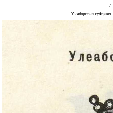
7
Улеаборгская губерния