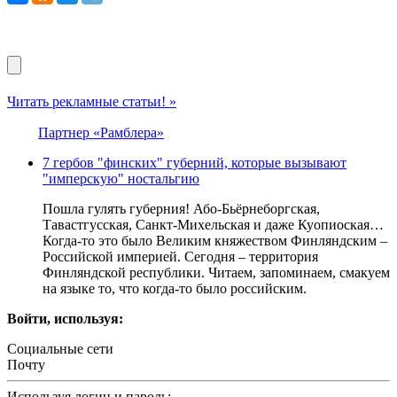
Читать рекламные статьи! »
Партнер «Рамблера»
7 гербов "финских" губерний, которые вызывают
"имперскую" ностальгию
Пошла гулять губерния! Або-Бьёрнеборгская,
Тавастгусская, Санкт-Михельская и даже Куопиоская…
Когда-то это было Великим княжеством Финляндским –
Российской империей. Сегодня – территория
Финляндской республики. Читаем, запоминаем, смакуем
на языке то, что когда-то было российским.
Войти, используя:
Социальные сети
Почту
Используя логин и пароль: