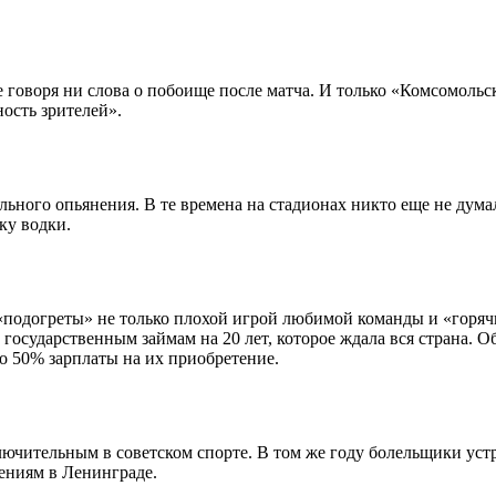
е говоря ни слова о побоище после матча. И только «Комсомоль
ость зрителей».
льного опьянения. В те времена на стадионах никто еще не дум
ку водки.
 «подогреты» не только плохой игрой любимой команды и «горя
 государственным займам на 20 лет, которое ждала вся страна. 
о 50% зарплаты на их приобретение.
лючительным в советском спорте. В том же году болельщики устр
нениям в Ленинграде.