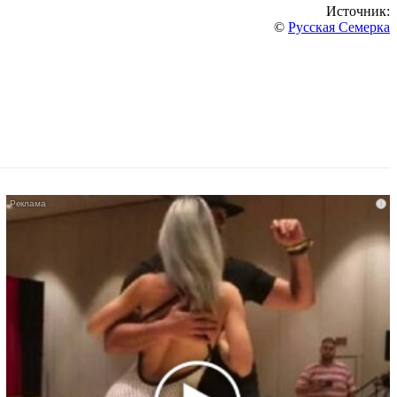
Источник:
©
Русская Семерка
i