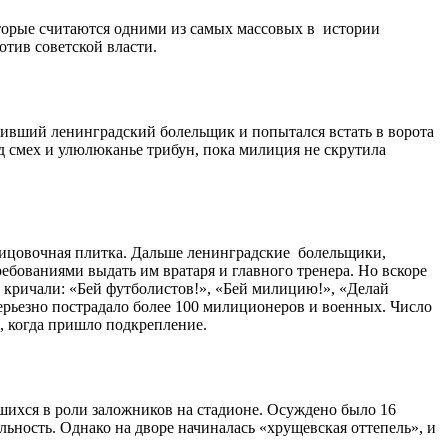
оторые считаются одними из самых массовых в истории
отив советской власти.
выпивший ленинградский болельщик и попытался встать в ворота
од смех и улюлюканье трибун, пока милиция не скрутила
облицовочная плитка. Дальше ленинградские болельщики,
ебованиями выдать им вратаря и главного тренера. Но вскоре
 кричали: «Бей футболистов!», «Бей милицию!», «Делай
серьезно пострадало более 100 милиционеров и военных. Число
, когда пришло подкрепление.
вшихся в роли заложников на стадионе. Осуждено было 16
ьность. Однако на дворе начиналась «хрущевская оттепель», и