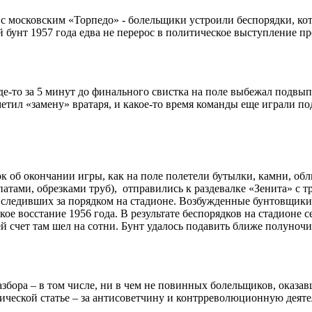
а» с московским «Торпедо» - болельщики устроили беспорядки, к
бунт 1957 года едва не перерос в политическое выступление пр
. Где-то за 5 минут до финального свистка на поле выбежал под
метил «замену» вратаря, и какое-то время команды еще играли п
сток об окончании игры, как на поле полетели бутылки, камни, 
ами, обрезками труб), отправились к раздевалке «Зенита» с тр
 следивших за порядком на стадионе. Возбужденные бунтовщики
е восстание 1956 года. В результате беспорядков на стадионе 
й счет там шел на сотни. Бунт удалось подавить ближе полуночи
збора – в том числе, ни в чем не повинных болельщиков, оказа
ической статье – за антисоветчину и контрреволюционную деятел