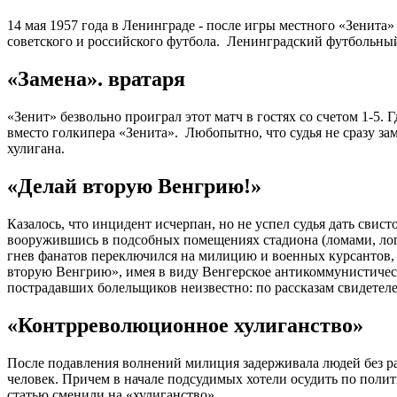
14 мая 1957 года в Ленинграде - после игры местного «Зенит
советского и российского футбола. Ленинградский футбольный 
«Замена». вратаря
«Зенит» безвольно проиграл этот матч в гостях со счетом 1-5
вместо голкипера «Зенита». Любопытно, что судья не сразу за
хулигана.
«Делай вторую Венгрию!»
Казалось, что инцидент исчерпан, но не успел судья дать сви
вооружившись в подсобных помещениях стадиона (ломами, лопат
гнев фанатов переключился на милицию и военных курсантов,
вторую Венгрию», имея в виду Венгерское антикоммунистическо
пострадавших болельщиков неизвестно: по рассказам свидетеле
«Контрреволюционное хулиганство»
После подавления волнений милиция задерживала людей без ра
человек. Причем в начале подсудимых хотели осудить по полит
статью сменили на «хулиганство».