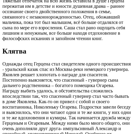
Тяжелый отпечаток на всю жизнь оставила в душе Герцена
пережитая им в детстве и юности душевная драма – раннее
осознание своего двойственного положения в семье,
связанного с незаконнорожденностью. Отец, обожавший
мальчика, пока тот был малышом, всё больше отдалялся от
сына по мере его взросления. Саша стал рано ощущать себя
лишним и ненужным, все больше находя отдохновение в
философских исканиях и запойном чтении книг.
Клятва
Однажды отец Герцена стал свидетелем одного происшествия
- уральский казак спас из Москвы-реки немецкого гувернера.
Яковлев решает хлопотать о награде для спасителя.
Постепенно выясняется, что спасенный - гувернер сына
дальнего родственника – богатого помещика Огарева.
Награду выбить удалось, и обстоятельства сложились
впоследствии так, что спасенный гувернер стал часто бывать
в доме Яковлева. Как-то он привел с собой и своего
воспитанника, Николеньку Огарева. Подростки завели беседу
и выяснилось, что они читают одни и те же книги, у них одни
и те же вдохновения и кумиры. Так начинается дружба между
Герценым и Огаревым. Между ними было много общего, они
очень дополняли друг друга- импульсивный Александр и
спокойный, уравновешенный Николай. Особенно их