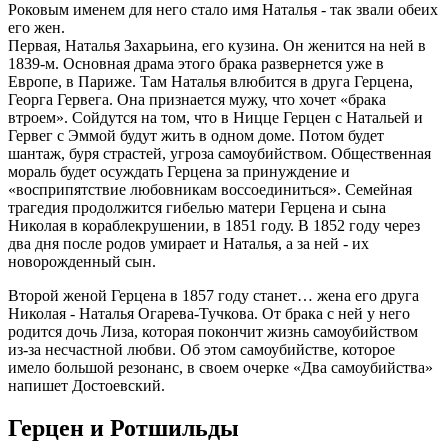
Роковым именем для него стало имя Наталья - так звали обеих
его жен.
Первая, Наталья Захарьина, его кузина. Он женится на ней в
1839-м. Основная драма этого брака развернется уже в
Европе, в Париже. Там Наталья влюбится в друга Герцена,
Георга Гервега. Она признается мужу, что хочет «брака
втроем». Сойдутся на том, что в Ницце Герцен с Натальей и
Гервег с Эммой будут жить в одном доме. Потом будет
шантаж, буря страстей, угроза самоубийством. Общественная
мораль будет осуждать Герцена за принуждение и
«восприпятствие любовникам воссоединиться». Семейная
трагедия продолжится гибелью матери Герцена и сына
Николая в кораблекрушении, в 1851 году. В 1852 году через
два дня после родов умирает и Наталья, а за ней - их
новорожденный сын.
Второй женой Герцена в 1857 году станет… жена его друга
Николая - Наталья Огарева-Тучкова. От брака с ней у него
родится дочь Лиза, которая покончит жизнь самоубийством
из-за несчастной любви. Об этом самоубийстве, которое
имело большой резонанс, в своем очерке «Два самоубийства»
напишет Достоевский.
Герцен и Ротшильды