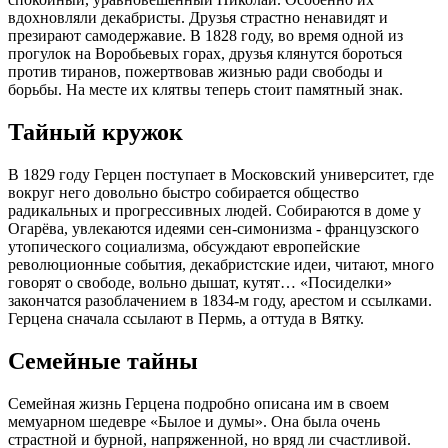
вдохновляли декабристы. Друзья страстно ненавидят и
презирают самодержавие. В 1828 году, во время одной из
прогулок на Воробьевых горах, друзья клянутся бороться
против тиранов, пожертвовав жизнью ради свободы и
борьбы. На месте их клятвы теперь стоит памятный знак.
Тайный кружок
В 1829 году Герцен поступает в Московский университет, где
вокруг него довольно быстро собирается общество
радикальных и прогрессивных людей. Собираются в доме у
Огарёва, увлекаются идеями сен-симонизма - французского
утопического социализма, обсуждают европейские
революционные события, декабристские идеи, читают, много
говорят о свободе, вольно дышат, кутят… «Посиделки»
закончатся разоблачением в 1834-м году, арестом и ссылками.
Герцена сначала ссылают в Пермь, а оттуда в Вятку.
Семейные тайны
Семейная жизнь Герцена подробно описана им в своем
мемуарном шедевре «Былое и думы». Она была очень
страстной и бурной, напряженной, но вряд ли счастливой.