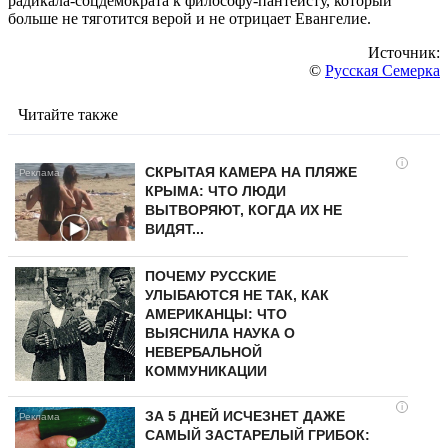
радикала-соцдемократа к философу-пантеисту, который
больше не тяготится верой и не отрицает Евангелие.
Источник:
©
Русская Семерка
Читайте также
i
СКРЫТАЯ КАМЕРА НА ПЛЯЖЕ
КРЫМА: ЧТО ЛЮДИ
ВЫТВОРЯЮТ, КОГДА ИХ НЕ
ВИДЯТ...
ПОЧЕМУ РУССКИЕ
УЛЫБАЮТСЯ НЕ ТАК, КАК
АМЕРИКАНЦЫ: ЧТО
ВЫЯСНИЛА НАУКА О
НЕВЕРБАЛЬНОЙ
КОММУНИКАЦИИ
i
ЗА 5 ДНЕЙ ИСЧЕЗНЕТ ДАЖЕ
САМЫЙ ЗАСТАРЕЛЫЙ ГРИБОК: