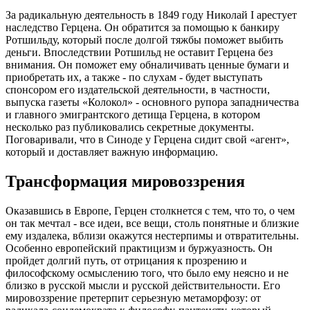
За радикальную деятельность в 1849 году Николай I арестует
наследство Герцена. Он обратится за помощью к банкиру
Ротшильду, который после долгой тяжбы поможет выбить
деньги. Впоследствии Ротшильд не оставит Герцена без
внимания. Он поможет ему обналичивать ценные бумаги и
приобретать их, а также - по слухам - будет выступать
спонсором его издательской деятельности, в частности,
выпуска газеты «Колокол» - основного рупора западничества
и главного эмигрантского детища Герцена, в котором
несколько раз публиковались секретные документы.
Поговаривали, что в Синоде у Герцена сидит свой «агент»,
который и доставляет важную информацию.
Трансформация мировоззрения
Оказавшись в Европе, Герцен столкнется с тем, что то, о чем
он так мечтал - все идеи, все вещи, столь понятные и близкие
ему издалека, вблизи окажутся нестерпимы и отвратительны.
Особенно европейский практицизм и буржуазность. Он
пройдет долгий путь, от отрицания к прозрению и
философскому осмыслению того, что было ему неясно и не
близко в русской мысли и русской действительности. Его
мировоззрение претерпит серьезную метаморфозу: от