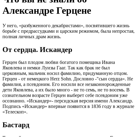
Александре Герцене
У него, «разбуженного декабристами», посвятившего жизнь
борьбе с предрассудками и царским режимом, была непростая,
полная личных драм жизнь.
От сердца. Искандер
Герцен был плодом любви богатого помещика Ивана
Яковлева и немки Луизы Гааг. Так как брак не был
церковным, мальчик носил фамилию, придуманную отцом.
Герцен - от немецкого Herz Sohn. Дословно -"сын сердца». Не
фамилия, а псевдоним. Его носили все незаконнорожденные
дети Яковлева, а их было много - не то семь, не то восемь. В
сознательном возрасте Герцен выберет себе псевдоним уже
осознанно. «Искандер»- персидская версия имени Александр.
Подпись «Искандер» впервые появится в 1836 году в журнале
«Телескоп».
Бастард