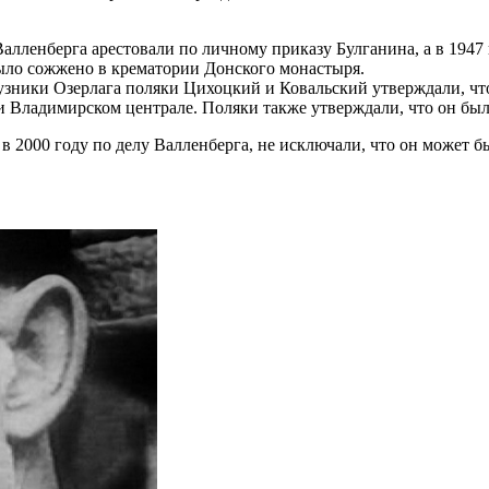
Валленберга арестовали по личному приказу Булганина, а в 1947
было сожжено в крематории Донского монастыря.
 узники Озерлага поляки Цихоцкий и Ковальский утверждали, чт
и Владимирском централе. Поляки также утверждали, что он был 
 2000 году по делу Валленберга, не исключали, что он может б