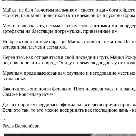
Майкл не был "золотым мальчиком" своего отца - богатейше
его отец был занят политикой (в то время он был губернаторо
Место, надо сказать, весьма экзотическое - потомки миллиард
артефакты на блестящие погремушки, привезенные им.
Но брать однотипные образцы Майкл, понятно, не хотел. Он хо
затерянном племени астматов...
Перед тем, как отправиться в свой последний путь Майкл Рокфе
но, наверное, что-то вроде "я иду в племя людоедов - у них кул
Мрачным предзнаменованием служило и негодование местных ж
в плаванье.
Закончилось оно почти фатально. Плот перевернулся, и люди е
Сам же Рокфеллер исчез.
До сих пор не утвердилась официальная версия причин пропажи 
Если это так, то это можно воспринять как последнюю дань - 
2
Рауль Валленберг