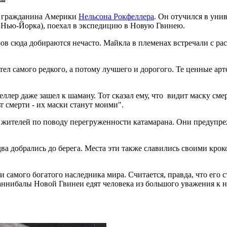
го гражданина Америки
Нельсона Рокфеллера
. Он отучился в унив
м Нью-Йорка), поехал в экспедицию в Новую Гвинею.
еров сюда добираются нечасто. Майкла в племенах встречали с 
тел самого редкого, а потому лучшего и дорогого. Те ценные ар
ллер даже зашел к шаману. Тот сказал ему, что видит маску сме
ьт смерти - их маски станут моими".
ителей по поводу перегруженности катамарана. Они предупреж
два добрались до берега. Места эти также славились своими кр
самого богатого наследника мира. Считается, правда, что его с
каннибалы Новой Гвинеи едят человека из большого уважения к н