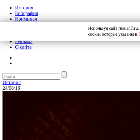
История
Биография
Криминал
СССР
Используя сайт russian7.r
Тайны
cookie, которые указаны в
Рекомендации
Реклама
О сайте
История
24/08/16