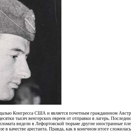
медалью Конгресса США и является почетным гражданином Австр
сятки тысяч венгерских евреев от отправки в лагерь. Последний
пломата видели в Лефортовской тюрьме другие иностранные пле
е в качестве арестанта. Правда, как в конечном итоге сложилась