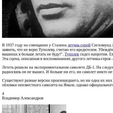
В 1937 году на совещании у Сталина
летчик-герой
Сигизмунд Л
заявить, что не верю Туполеву, считаю его вредителем. Убежд
машинах я больше летать не буду!".
Туполев
сидел напротив. Ем
Эта сцена, описанная в воспоминаниях другого летчика-героя 
Лететь решили на экспериментальном самолете ДБ-1. На следу
радиосвязь он не вышел. И больше ни его, ни самолет никто не
Существуют разные версии произошедшего, но ни одна их них 
обломки неизвестного самолета на Ямале, однако официального
4
Владимир Александров