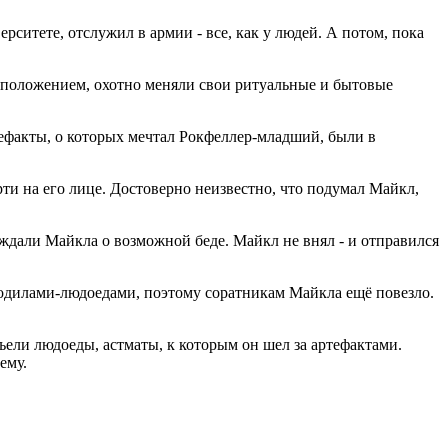
ерситете, отслужил в армии - все, как у людей. А потом, пока
расположением, охотно меняли свои ритуальные и бытовые
тефакты, о которых мечтал Рокфеллер-младший, были в
рти на его лице. Достоверно неизвестно, что подумал Майкл,
дали Майкла о возможной беде. Майкл не внял - и отправился
окодилами-людоедами, поэтому соратникам Майкла ещё повезло.
ъели людоеды, астматы, к которым он шел за артефактами.
ему.