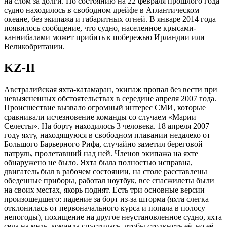
на слом за долги. По состоянию на 22 февраля прошлого года
судно находилось в свободном дрейфе в Атлантическом
океане, без экипажа и габаритных огней. В январе 2014 года
появилось сообщение, что судно, населенное крысами-
каннибалами может прибить к побережью Ирландии или
Великобритании.
KZ-II
Австралийская яхта-катамаран, экипаж пропал без вести при
невыясненных обстоятельствах в середине апреля 2007 года.
Происшествие вызвало огромный интерес СМИ, которые
сравнивали исчезновение команды со случаем «Марии
Селесты». На борту находилось 3 человека. 18 апреля 2007
году яхту, находящуюся в свободном плавании недалеко от
Большого Барьерного Рифа, случайно заметил береговой
патруль, пролетавший над ней. Членов экипажа на яхте
обнаружено не было. Яхта была полностью исправна,
двигатель был в рабочем состоянии, на столе расставлены
обеденные приборы, работал ноутбук, все спасжилеты были
на своих местах, якорь поднят. Есть три основные версии
произошедшего: падение за борт из-за шторма (яхта слегка
отклонилась от первоначального курса и попала в полосу
непогоды), похищение на другое неустановленное судно, яхта
села на мель, команда спустилась, чтобы столкнуть её, но её