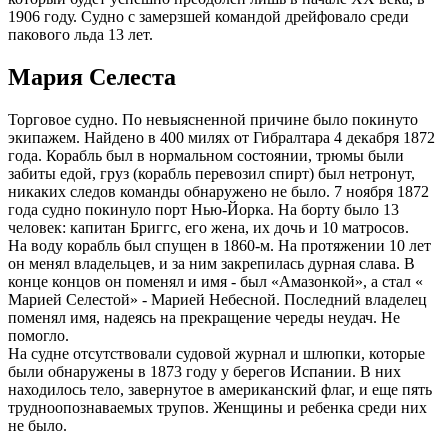
1906 году. Судно с замерзшей командой дрейфовало среди
пакового льда 13 лет.
Мария Селеста
Торговое судно. По невыясненной причине было покинуто
экипажем. Найдено в 400 милях от Гибралтара 4 декабря 1872
года. Корабль был в нормальном состоянии, трюмы были
забиты едой, груз (корабль перевозил спирт) был нетронут,
никаких следов команды обнаружено не было. 7 ноября 1872
года судно покинуло порт Нью-Йорка. На борту было 13
человек: капитан Бриггс, его жена, их дочь и 10 матросов.
На воду корабль был спущен в 1860-м. На протяжении 10 лет
он менял владельцев, и за ним закрепилась дурная слава. В
конце концов он поменял и имя - был «Амазонкой», а стал «
Марией Селестой» - Марией Небесной. Последний владелец
поменял имя, надеясь на прекращение череды неудач. Не
помогло.
На судне отсутствовали судовой журнал и шлюпки, которые
были обнаружены в 1873 году у берегов Испании. В них
находилось тело, завернутое в американский флаг, и еще пять
трудноопознаваемых трупов. Женщины и ребенка среди них
не было.