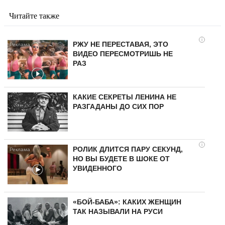
Читайте также
i
РЖУ НЕ ПЕРЕСТАВАЯ, ЭТО
ВИДЕО ПЕРЕСМОТРИШЬ НЕ
РАЗ
КАКИЕ СЕКРЕТЫ ЛЕНИНА НЕ
РАЗГАДАНЫ ДО СИХ ПОР
i
РОЛИК ДЛИТСЯ ПАРУ СЕКУНД,
НО ВЫ БУДЕТЕ В ШОКЕ ОТ
УВИДЕННОГО
«БОЙ-БАБА»: КАКИХ ЖЕНЩИН
ТАК НАЗЫВАЛИ НА РУСИ