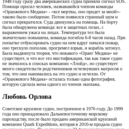
1948 году сразу два американских судна приняли сигнал SOS.
Помощи просил человек, назвавшийся членом команды
«Оранжевого Медана» - «все мертвы, оно придет за мной»-
таково было сообщение. Потом появился странный шум и
сигнал прекратился. Суда двинулись на помощь. На борту
была обнаружена команда: все в защитных позах, с
выражением ужаса на лицах. Температура тел была
значительно повышена, команда погибла 6-8 часов назад. При
попытке отбуксировать судно на нем вдруг начался пожар,
оно треснуло пополам, прогремел взрыв, и корабль затонул.
Была выдвинута теория, что никакого «Оранг Медана» не
существует, и что все это мистификация, так как такое судно
не значилось в списках компании «Ллойд», но существует
много свидетельств родственников исчезнувших матросов о
том, что они нанимались на это судно и исчезли. От
«Оранжевого Медана» осталась только одна фотография,
которую сделала жена одного из членов экипажа.
Любовь Орлова
Советское круизное судно, построенное в 1976 году. До 1999
года оно принадлежало Дальневосточному морскому
пароходству, после было продано американской круизной
компании Quark Expeditions, которая в 2010-м продала судно