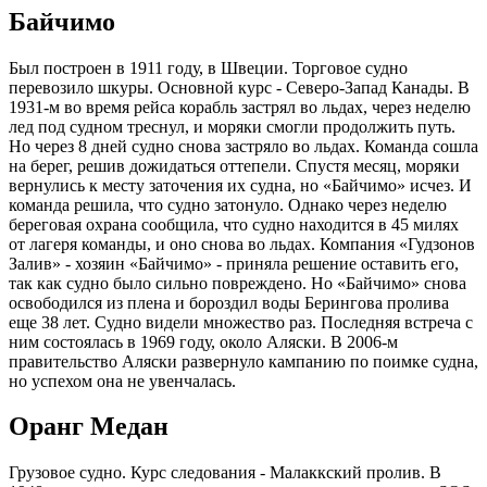
Байчимо
Был построен в 1911 году, в Швеции. Торговое судно
перевозило шкуры. Основной курс - Северо-Запад Канады. В
1931-м во время рейса корабль застрял во льдах, через неделю
лед под судном треснул, и моряки смогли продолжить путь.
Но через 8 дней судно снова застряло во льдах. Команда сошла
на берег, решив дожидаться оттепели. Спустя месяц, моряки
вернулись к месту заточения их судна, но «Байчимо» исчез. И
команда решила, что судно затонуло. Однако через неделю
береговая охрана сообщила, что судно находится в 45 милях
от лагеря команды, и оно снова во льдах. Компания «Гудзонов
Залив» - хозяин «Байчимо» - приняла решение оставить его,
так как судно было сильно повреждено. Но «Байчимо» снова
освободился из плена и бороздил воды Берингова пролива
еще 38 лет. Судно видели множество раз. Последняя встреча с
ним состоялась в 1969 году, около Аляски. В 2006-м
правительство Аляски развернуло кампанию по поимке судна,
но успехом она не увенчалась.
Оранг Медан
Грузовое судно. Курс следования - Малаккский пролив. В