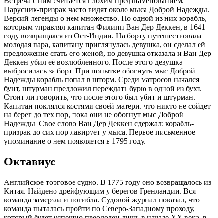
Встреча с ним считается плохим предзнаменованием.
Парусник-призрак часто видят около мыса Доброй Надежды.
Версий легенды о нем множество. По одной из них корабль,
которым управлял капитан Филипп Ван Дер Деккен, в 1641
году возвращался из Ост-Индии. На борту путешествовала
молодая пара, капитану приглянулась девушка, он сделал ей
предложение стать его женой, но девушка отказала и Ван Дер
Деккен убил её возлюбленного. После этого девушка
выбросилась за борт. При попытке обогнуть мыс Доброй
Надежды корабль попал в шторм. Среди матросов начался
бунт, штурман предложил переждать бурю в одной из бухт.
Стоит ли говорить, что после этого был убит и штурман.
Капитан поклялся костями своей матери, что никто не сойдет
на берег до тех пор, пока они не обогнут мыс Доброй
Надежды. Свое слово Ван Дер Деккен сдержал: корабль-
призрак до сих пор лавирует у мыса. Первое письменное
упоминание о нем появляется в 1795 году.
Октавиус
Английское торговое судно. В 1775 году оно возвращалось из
Китая. Найдено дрейфующим у берегов Гренландии. Вся
команда замерзла и погибла. Судовой журнал показал, что
команда пыталась пройти по Северо-Западному проходу,
который будет успешно преодолен лишь в начале XX века, в