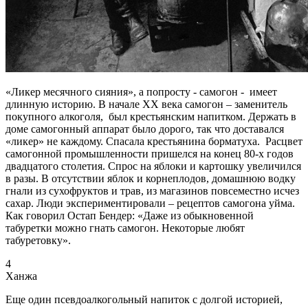
«Ликер месячного сияния», а попросту - самогон - имеет
длинную историю. В начале ХХ века самогон – заменитель
покупного алкоголя, был крестьянским напитком. Держать в
доме самогонный аппарат было дорого, так что доставался
«ликер» не каждому. Спасала крестьянина борматуха. Расцвет
самогонной промышленности пришелся на конец 80-х годов
двадцатого столетия. Спрос на яблоки и картошку увеличился
в разы. В отсутствии яблок и корнеплодов, домашнюю водку
гнали из сухофруктов и трав, из магазинов повсеместно исчез
сахар. Люди экспериментировали – рецептов самогона уйма.
Как говорил Остап Бендер: «Даже из обыкновенной
табуретки можно гнать самогон. Некоторые любят
табуретовку».
4
Ханжа
Еще один псевдоалкогольный напиток с долгой историей,