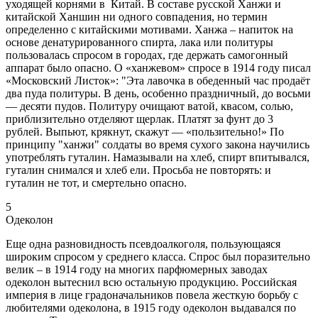
уходящей корнями в Китай. В составе русской Ханжи и
китайской Ханшин ни одного совпадения, но термин
определенно с китайскими мотивами. Ханжа – напиток на
основе денатурированного спирта, лака или политуры
пользовалась спросом в городах, где держать самогонный
аппарат было опасно. О «ханжевом» спросе в 1914 году писал
«Московский Листок»: "Эта лавочка в обеденный час продаёт
два пуда политуры. В день, особенно праздничный, до восьми
— десяти пудов. Политуру очищают ватой, квасом, солью,
приблизительно отделяют щерлак. Платят за фунт до 3
рублей. Выпьют, крякнут, скажут — «пользительно!» По
принципу "ханжи" солдаты во время сухого закона научились
употреблять гуталин. Намазывали на хлеб, спирт впитывался,
гуталин снимался и хлеб ели. Просьба не повторять: и
гуталин не тот, и смертельно опасно.
5
Одеколон
Еще одна разновидность псевдоалкоголя, пользующаяся
широким спросом у среднего класса. Спрос был поразительно
велик – в 1914 году на многих парфюмерных заводах
одеколон вытеснил всю остальную продукцию. Российская
империя в лице градоначальников повела жесткую борьбу с
любителями одеколона, в 1915 году одеколон выдавался по