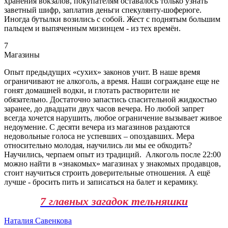
хранения вокзалов, покупателям оставалось только узнать
заветный шифр, заплатив деньги спекулянту-шоферюге.
Иногда бутылки возились с собой. Жест с поднятым большим
пальцем и выпяченным мизинцем - из тех времён.
7
Магазины
Опыт предыдущих «сухих» законов учит. В наше время
ограничивают не алкоголь, а время. Наши сограждане еще не
гонят домашней водки, и глотать растворители не
обязательно. Достаточно запастись спасительной жидкостью
заранее, до двадцати двух часов вечера. Но любой запрет
всегда хочется нарушить, любое ограничение вызывает живое
недоумение. С десяти вечера из магазинов раздаются
недовольные голоса не успевших – опоздавших. Мера
относительно молодая, научились ли мы ее обходить?
Научились, черпаем опыт из традиций. Алкоголь после 22:00
можно найти в «знакомых» магазинах у знакомых продавцов,
стоит научиться строить доверительные отношения. А ещё
лучше - бросить пить и записаться на балет и керамику.
7 главных загадок тельняшки
Наталия Савенкова