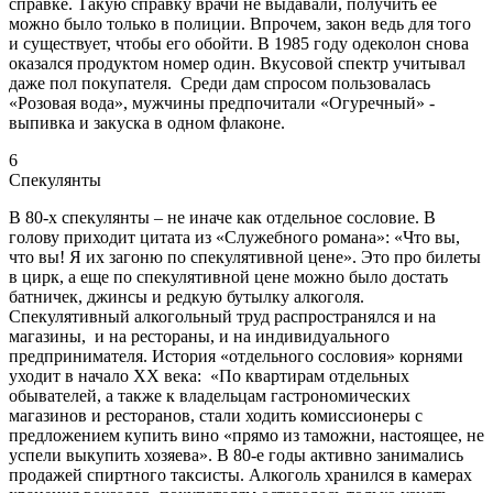
справке. Такую справку врачи не выдавали, получить ее
можно было только в полиции. Впрочем, закон ведь для того
и существует, чтобы его обойти. В 1985 году одеколон снова
оказался продуктом номер один. Вкусовой спектр учитывал
даже пол покупателя. Среди дам спросом пользовалась
«Розовая вода», мужчины предпочитали «Огуречный» -
выпивка и закуска в одном флаконе.
6
Спекулянты
В 80-х спекулянты – не иначе как отдельное сословие. В
голову приходит цитата из «Служебного романа»: «Что вы,
что вы! Я их загоню по спекулятивной цене». Это про билеты
в цирк, а еще по спекулятивной цене можно было достать
батничек, джинсы и редкую бутылку алкоголя.
Спекулятивный алкогольный труд распространялся и на
магазины, и на рестораны, и на индивидуального
предпринимателя. История «отдельного сословия» корнями
уходит в начало ХХ века: «По квартирам отдельных
обывателей, а также к владельцам гастрономических
магазинов и ресторанов, стали ходить комиссионеры с
предложением купить вино «прямо из таможни, настоящее, не
успели выкупить хозяева». В 80-е годы активно занимались
продажей спиртного таксисты. Алкоголь хранился в камерах