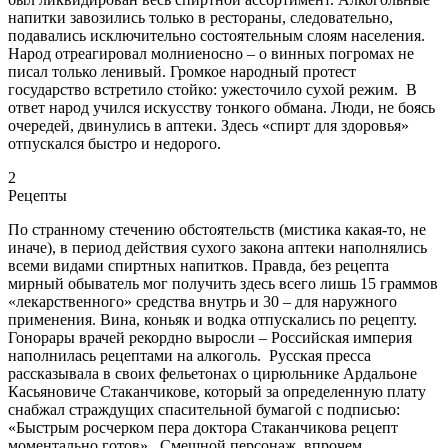
напитки завозились только в рестораны, следовательно,
подавались исключительно состоятельным слоям населения.
Народ отреагировал молниеносно – о винных погромах не
писал только ленивый. Громкое народный протест
государство встретило стойко: ужесточило сухой режим. В
ответ народ учился искусству тонкого обмана. Люди, не боясь
очередей, двинулись в аптеки. Здесь «спирт для здоровья»
отпускался быстро и недорого.
2
Рецепты
По странному стечению обстоятельств (мистика какая-то, не
иначе), в период действия сухого закона аптеки наполнялись
всеми видами спиртных напитков. Правда, без рецепта
мирный обыватель мог получить здесь всего лишь 15 граммов
«лекарственного» средства внутрь и 30 – для наружного
применения. Вина, коньяк и водка отпускались по рецепту.
Гонорары врачей рекордно выросли – Российская империя
наполнилась рецептами на алкоголь. Русская пресса
рассказывала в своих фельетонах о цирюльнике Ардальоне
Касьяновиче Стаканчикове, который за определенную плату
снабжал страждущих спасительной бумагой с подписью:
«Быстрым росчерком пера доктора Стаканчикова рецепт
моментально готов». Смешной персонаж, впрочем,