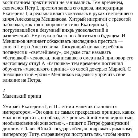
воспитанием практически не занимались. Тем временем,
скончался Пётр I, престол заняла его вдова, императрица
Екатерина I, а реальная власть оказалась в руках светлейшего
князя Александра Меншикова. Хитрый интриган с тревогой
наблюдал, как тают здоровье и силы Екатерины I,
погрузившейся в безумный вихрь удовольствий и
развлечений. Ему нужно было позаботиться о будущем. И
Меншиков начинает обхаживать наследника престола —
юного Петра Алексеевича. Тоскующий по ласке ребёнок
потянулся к «светлейшему», он даже стал называть
«батюшкой» человека, подписавшего смертный приговор его
настоящему отцу! А «батюшка» тем временем поспешил
обручить «маленького принца» со своей дочерью Марией. С
помощью этой «розы» Меншиков надеялся упрочить своё
влияние на Петра.
2
Маленький принц
Умирает Екатерина I, и 11-летний мальчик становится
императором. «Он один из самых прекрасных принцев, каких
можно встретить; он обладает чрезвычайной миловидностью,
необыкновенной живостью», - пишет о Петре французский
дипломат Лави. Юный государь обещал подражать римскому
императору Титу, старавшемуся поступать так, чтобы никто