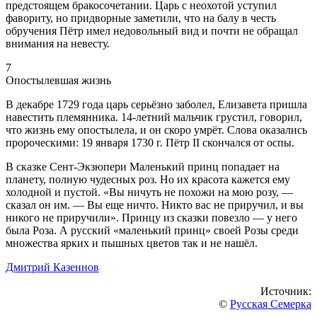
предстоящем бракосочетании. Царь с неохотой уступил
фавориту, но придворные заметили, что на балу в честь
обручения Пётр имел недовольный вид и почти не обращал
внимания на невесту.
7
Опостылевшая жизнь
В декабре 1729 года царь серьёзно заболел, Елизавета пришла
навестить племянника. 14-летний мальчик грустил, говорил,
что жизнь ему опостылела, и он скоро умрёт. Слова оказались
пророческими: 19 января 1730 г. Пётр II скончался от оспы.
В сказке Сент-Экзюпери Маленький принц попадает на
планету, полную чудесных роз. Но их красота кажется ему
холодной и пустой. «Вы ничуть не похожи на мою розу, —
сказал он им. — Вы еще ничто. Никто вас не приручил, и вы
никого не приручили». Принцу из сказки повезло — у него
была Роза. А русский «маленький принц» своей Розы среди
множества ярких и пышных цветов так и не нашёл.
Дмитрий Казеннов
Источник:
©
Русская Семерка