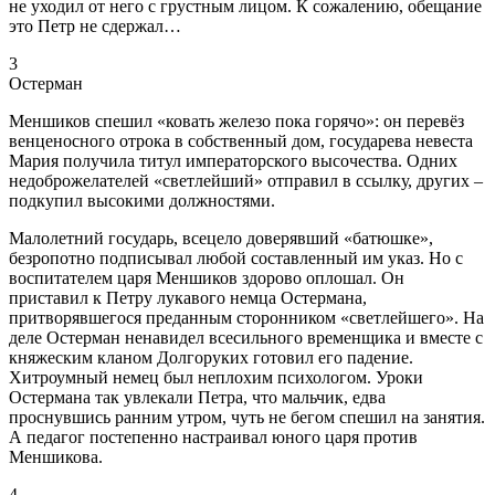
не уходил от него с грустным лицом. К сожалению, обещание
это Петр не сдержал…
3
Остерман
Меншиков спешил «ковать железо пока горячо»: он перевёз
венценосного отрока в собственный дом, государева невеста
Мария получила титул императорского высочества. Одних
недоброжелателей «светлейший» отправил в ссылку, других –
подкупил высокими должностями.
Малолетний государь, всецело доверявший «батюшке»,
безропотно подписывал любой составленный им указ. Но с
воспитателем царя Меншиков здорово оплошал. Он
приставил к Петру лукавого немца Остермана,
притворявшегося преданным сторонником «светлейшего». На
деле Остерман ненавидел всесильного временщика и вместе с
княжеским кланом Долгоруких готовил его падение.
Хитроумный немец был неплохим психологом. Уроки
Остермана так увлекали Петра, что мальчик, едва
проснувшись ранним утром, чуть не бегом спешил на занятия.
А педагог постепенно настраивал юного царя против
Меншикова.
4