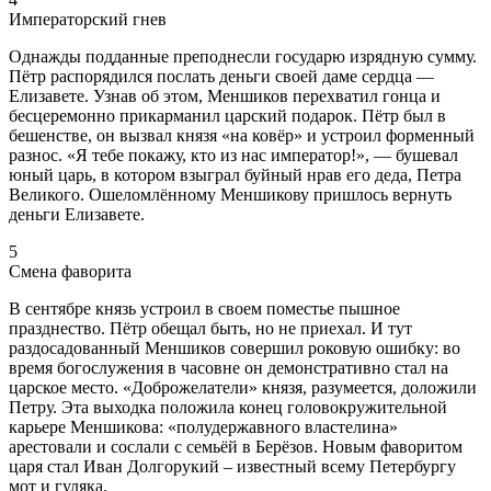
Императорский гнев
Однажды подданные преподнесли государю изрядную сумму.
Пётр распорядился послать деньги своей даме сердца —
Елизавете. Узнав об этом, Меншиков перехватил гонца и
бесцеремонно прикарманил царский подарок. Пётр был в
бешенстве, он вызвал князя «на ковёр» и устроил форменный
разнос. «Я тебе покажу, кто из нас император!», — бушевал
юный царь, в котором взыграл буйный нрав его деда, Петра
Великого. Ошеломлённому Меншикову пришлось вернуть
деньги Елизавете.
5
Смена фаворита
В сентябре князь устроил в своем поместье пышное
празднество. Пётр обещал быть, но не приехал. И тут
раздосадованный Меншиков совершил роковую ошибку: во
время богослужения в часовне он демонстративно стал на
царское место. «Доброжелатели» князя, разумеется, доложили
Петру. Эта выходка положила конец головокружительной
карьере Меншикова: «полудержавного властелина»
арестовали и сослали с семьёй в Берёзов. Новым фаворитом
царя стал Иван Долгорукий – известный всему Петербургу
мот и гуляка.