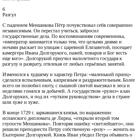
6
Разгул
С падением Меншикова Пётр почувствовал себя совершенно
независимым. Он перестал учиться, забросил
государственные дела. По воспоминаниям современника,
«император занимается только тем, что целыми днями и
ночами рыскает по улицам с царевной Елизаветой, посещает
камергера Ивана Долгорукого, пажей, поваров и Бог весть
еще кого». Долгорукий приучил малолетнего государя к
разгулу и разврату, отвлекая от любых серьёзных занятий.
Изменился к худшему и характер Петра: «маленький принц»
сделался вспыльчивым, капризным и раздражительным. Более
всего он полюбил охоту, с пышной свитой выезжал в леса и
неделями гонялся за добычей. А государством «рулил» клан
Долгоруких, и под их «чутким руководством» дела в стране
шли хуже и хуже.
В конце 1729 г. зарвавшиеся князья, по выражению
испанского дипломата де Лириа, «открыли второй том
глупости Меншикова». Повторяя ошибку «светлейшего», они
решили преподнести Петру собственную «розу» — женить на
Екатерине Долгорукой. Князь Иван убедил Петра объявить о