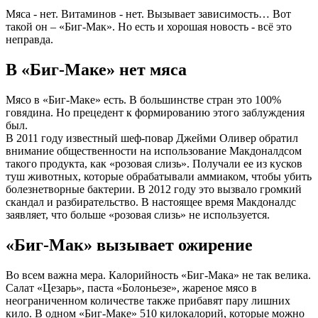
Мяса - нет. Витаминов - нет. Вызывает зависимость… Вот
такой он – «Биг-Мак». Но есть и хорошая новость - всё это
неправда.
В «Биг-Маке» нет мяса
Мясо в «Биг-Маке» есть. В большинстве стран это 100%
говядина. Но прецедент к формированию этого заблуждения
был.
В 2011 году известный шеф-повар Джейми Оливер обратил
внимание общественности на использование Макдоналдсом
такого продукта, как «розовая слизь». Получали ее из кусков
туш животных, которые обрабатывали аммиаком, чтобы убить
болезнетворные бактерии. В 2012 году это вызвало громкий
скандал и разбирательство. В настоящее время Макдоналдс
заявляет, что больше «розовая слизь» не используется.
«Биг-Мак» вызывает ожирение
Во всем важна мера. Калорийность «Биг-Мака» не так велика.
Салат «Цезарь», паста «Болоньезе», жареное мясо в
неограниченном количестве также прибавят пару лишних
кило. В одном «Биг-Маке» 510 килокалорий, которые можно