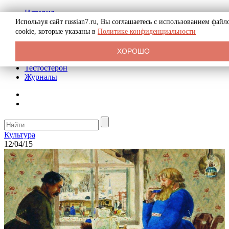
История
Биография
Используя сайт russian7.ru, Вы соглашаетесь с использованием файл
Криминал
cookie, которые указаны в
Политике конфиденциальности
Реклама на сайте
О сайте
ХОРОШО
Рекомендательные статьи
Тестостерон
Журналы
Культура
12/04/15