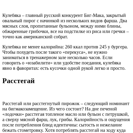
Кулебяка – главный русский конкурент Биг-Мака, закрытый
овальный пирог с начинкой из нескольких видов фарша. Два
мясных слоя, пропитанные бульоном, между ними блины,
обжаренные грибочки, все на подстилке из риса или гречки –
точно как американский собрат.
Кулебяка не менее калорийна: 260 ккал против 245 у бургера.
Чтобы похудеть после такого «перекуса», не нужно
заниматься в тренажерном зале несколько часов. Если
говорить о «юзабилити» или удобстве поедания, кулебяка
явно в фаворитах: есть кусочки одной рукой легко и просто.
Расстегай
Расстегай или расстегнутый пирожок – следующий номинант
на бигмакозамещение. Из чего состоит? На дне печеной
«лодочки» расстегая топленое масло или бульон с петрушкой,
а сверху мясной фарш, лук, грибы. Калорийность и ощущения
после потребления блюд идентичны: сытость и нежелание
бежать стометровку. Хотя потреблять расстегай на ходу куда