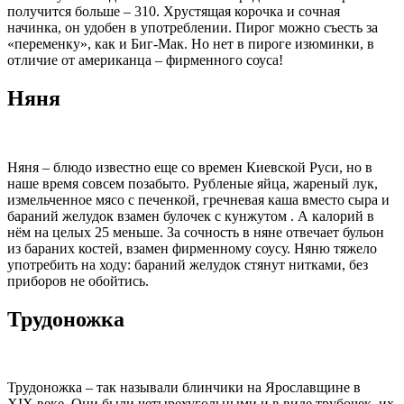
получится больше – 310. Хрустящая корочка и сочная
начинка, он удобен в употреблении. Пирог можно съесть за
«переменку», как и Биг-Мак. Но нет в пироге изюминки, в
отличие от американца – фирменного соуса!
Няня
Няня – блюдо известно еще со времен Киевской Руси, но в
наше время совсем позабыто. Рубленые яйца, жареный лук,
измельченное мясо с печенкой, гречневая каша вместо сыра и
бараний желудок взамен булочек с кунжутом . А калорий в
нём на целых 25 меньше. За сочность в няне отвечает бульон
из бараних костей, взамен фирменному соусу. Няню тяжело
употребить на ходу: бараний желудок стянут нитками, без
приборов не обойтись.
Трудоножка
Трудоножка – так называли блинчики на Ярославщине в
XIX веке. Они были четырехугольными и в виде трубочек, их