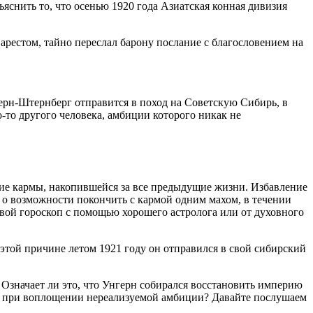
яснить то, что осенью 1920 года Азиатская конная дивизия
 арестом, тайно переслал барону послание с благословением на
герн-Штернберг отправится в поход на Советскую Сибирь, в
-то другого человека, амбиции которого никак не
ие кармы, накопившейся за все предыдущие жизни. Избавление
 о возможности покончить с кармой одним махом, в течении
свой гороскоп с помощью хорошего астролога или от духовного
этой причине летом 1921 году он отправился в свой сибирский
. Означает ли это, что Унгерн собирался восстановить империю
ели при воплощении нереализуемой амбиции? Давайте послушаем