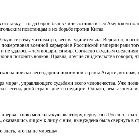
 отставку – тогда барон был в чине сотника в 1-м Амурском полк
нгольским повстанцам в их борьбе против Китая.
кую систему читтаматра, весьма удивительна. Вероятно, в осно
 пожертвовал военной карьерой в Российской империи ради тог
 и не удалось – там воцарился мир. Согласно скудным сведениям
любил погонять волков. Правда, другие свидетельства говорят,
иться на поиски легендарной подземной страны Агарти, которая,
аря мира», управляющего судьбами всего человечества. Уже позд
ски легендарной страны две экспедиции. Однако, чем закончилис
прервал свою монгольскую авантюру, вернулся в Россию, а зате
рть, оказавшись лицом к лицу с ним, вынуждена была свернуть в 
о знать, что ты не умрешь».