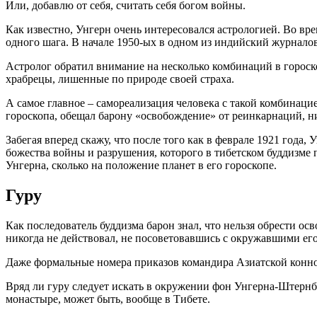
Или, добавлю от себя, считать себя богом войны.
Как известно, Унгерн очень интересовался астрологией. Во вре
одного шага. В начале 1950-ых в одном из индийский журнало
Астролог обратил внимание на несколько комбинаций в гороск
храбрецы, лишенные по природе своей страха.
А самое главное – самореализация человека с такой комбинаци
гороскопа, обещал барону «освобождение» от реинкарнаций, ни
Забегая вперед скажу, что после того как в феврале 1921 год
божества войны и разрушения, которого в тибетском буддизме
Унгерна, сколько на положение планет в его гороскопе.
Гуру
Как последователь буддизма барон знал, что нельзя обрести ос
никогда не действовал, не посоветовавшись с окружавшими ег
Даже формальные номера приказов командира Азиатской конно
Вряд ли гуру следует искать в окружении фон Унгерна-Штернбе
монастыре, может быть, вообще в Тибете.