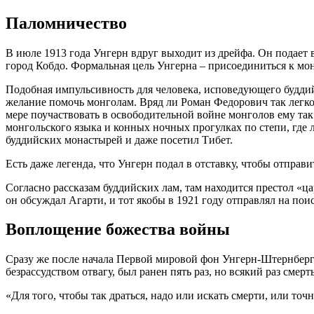
Паломничество
В июле 1913 года Унгерн вдруг выходит из дрейфа. Он подает в
город Кобдо. Формальная цель Унгерна – присоединиться к мо
Подобная импульсивность для человека, исповедующего буддийс
желание помочь монголам. Вряд ли Роман Федорович так легко
мере поучаствовать в освободительной войне монголов ему так
монгольского языка и конных ночных прогулках по степи, где 
буддийских монастырей и даже посетил Тибет.
Есть даже легенда, что Унгерн подал в отставку, чтобы отправ
Согласно рассказам буддийских лам, там находится престол «ц
он обсуждал Агарти, и тот якобы в 1921 году отправлял на пои
Воплощение божества войны
Сразу же после начала Первой мировой фон Унгерн-Штернберг 
безрассудством отвагу, был ранен пять раз, но всякий раз сме
«Для того, чтобы так драться, надо или искать смерти, или точн