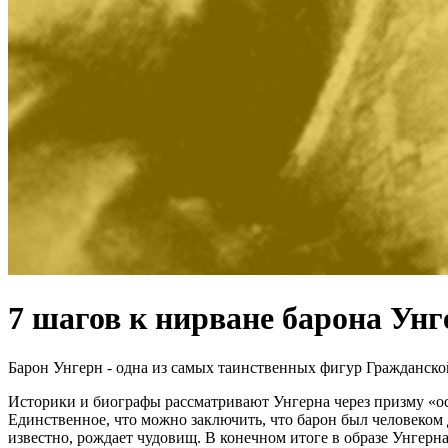
7 шагов к нирване барона Унг
Барон Унгерн - одна из самых таинственных фигур Гражданск
Историки и биографы рассматривают Унгерна через призму «ос
Единственное, что можно заключить, что барон был человеком 
известно, рождает чудовищ. В конечном итоге в образе Унгерн