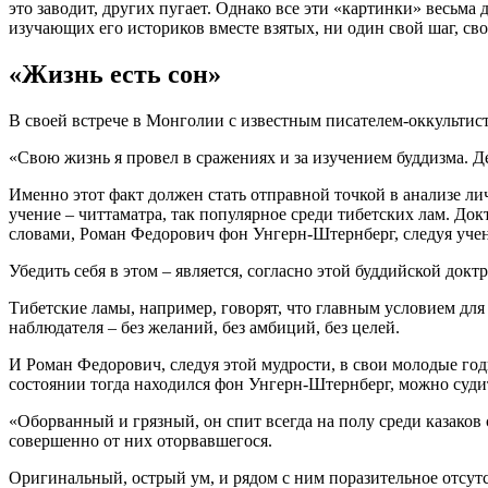
это заводит, других пугает. Однако все эти «картинки» весьм
изучающих его историков вместе взятых, ни один свой шаг, св
«Жизнь есть сон»
В своей встрече в Монголии с известным писателем-оккульти
«Свою жизнь я провел в сражениях и за изучением буддизма. Д
Именно этот факт должен стать отправной точкой в анализе ли
учение – читтаматра, так популярное среди тибетских лам. Д
словами, Роман Федорович фон Унгерн-Штернберг, следуя учен
Убедить себя в этом – является, согласно этой буддийской д
Тибетские ламы, например, говорят, что главным условием для
наблюдателя – без желаний, без амбиций, без целей.
И Роман Федорович, следуя этой мудрости, в свои молодые годы 
состоянии тогда находился фон Унгерн-Штернберг, можно суди
«Оборванный и грязный, он спит всегда на полу среди казаков 
совершенно от них оторвавшегося.
Оригинальный, острый ум, и рядом с ним поразительное отсутс