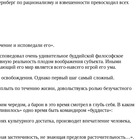
тернберг по рационализму и взвешенности превосходил всех
чение и исповедали его».
исповедовал очень удивительное буддийской философское
тивную реальность плодом воображения субъекта. Иными
ющий его мир является всего-навсего игрой его ума.
ого освобождения. Однако первый шаг самый сложный.
о плыть по течению жизни, довольствуясь ролью безучастного
им чередом, а барон в это время смотрел в глубь себя. В каком
тливилось» одно время быть командиром «буддиста»:
иях культурного достатка, производит впечатление человека,
ная застенчивость, не знающая пределов расточительность…».