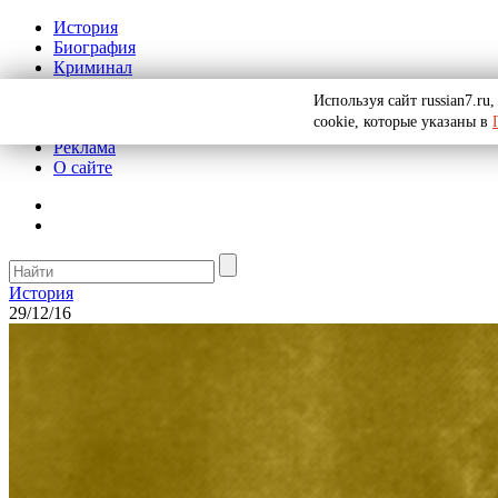
История
Биография
Криминал
СССР
Используя сайт russian7.r
Тайны
cookie, которые указаны в
Рекомендации
Реклама
О сайте
История
29/12/16