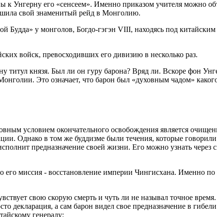
ы к Унгерну его «сенсеем». Именно приказом учителя можно объ
ершила свой знаменитый рейд в Монголию.
й Будда» у монголов, Богдо-гэгэн VIII, находясь под китайским
йских войск, превосходивших его дивизию в несколько раз.
у титул князя. Был ли он гуру барона? Вряд ли. Вскоре фон Ун
онголии. Это означает, что барон был «духовным чадом» какого
сновным условием окончательного освобождения является очищен
ции. Однако в том же буддизме были течения, которые говорили
исполнит предназначение своей жизни. Его можно узнать через 
о его миссия - восстановление империи Чингисхана. Именно по 
чувствует свою скорую смерть и чуть ли не называл точное время
осто декларация, а сам барон видел свое предназначение в гиб
тайскому генералу: