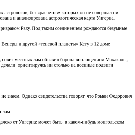
х астрологов, без «расчетов» которых он не совершал ни
вана и анализирована астрологическая карта Унгерна.
-призраком Раху. Под таким соединением рождаются безумные
е Венеры и другой «теневой планеты» Кету в 12 доме
ск, совет местных лам объявил барона воплощением Махакалы,
 делали, ориентируясь ни столько на военные подвиги
 не знаем. Однако свидетельства говорят, что Роман Федорович
 лам.
алеко от Унгерна: может быть, в каком-нибудь монгольском