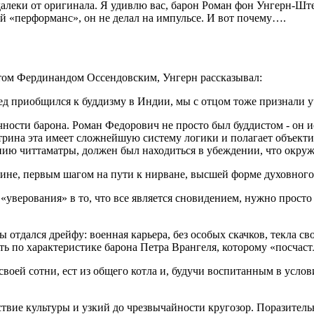
а далеки от оригинала. Я удивлю вас, барон Роман фон Унгерн-Ш
ой «перформанс», он не делал на импульсе. И вот почему….
стом Фердинандом Оссендовским, Унгерн рассказывал:
ед приобщился к буддизму в Индии, мы с отцом тоже признали у
чности барона. Роман Федорович не просто был буддистом - он 
октрина эта имеет сложнейшую систему логики и полагает объек
ию читтаматры, должен был находиться в убеждении, что окружа
октрине, первым шагом на пути к нирване, высшей форме духовн
 «уверования» в то, что все является сновидением, нужно прост
отдался дрейфу: военная карьера, без особых скачков, текла сво
ть по характеристике барона Петра Врангеля, которому «посчас
своей сотни, ест из общего котла и, будучи воспитанным в услов
твие культуры и узкий до чрезвычайности кругозор. Поразитель