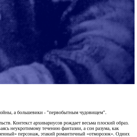
войны, а большевики - "первобытным чудовищем".
ств. Контекст архивариусов рождает весьма плоский образ.
аясь неукротимому течению фантазии, а сон разума, как
башенный» персонаж, этакий романтичный «отморозок». Одних