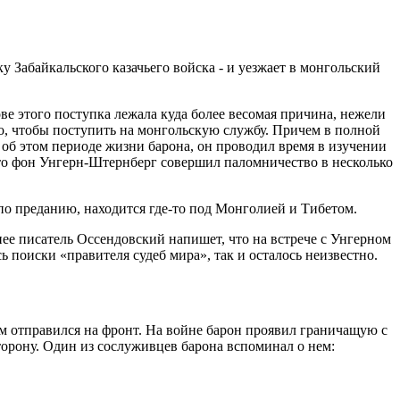
у Забайкальского казачьего войска - и уезжает в монгольский
ве этого поступка лежала куда более весомая причина, нежели
о, чтобы поступить на монгольскую службу. Причем в полной
 об этом периоде жизни барона, он проводил время в изучении
 что фон Унгерн-Штернберг совершил паломничество в несколько
 по преданию, находится где-то под Монголией и Тибетом.
нее писатель Оссендовский напишет, что на встрече с Унгерном
ь поиски «правителя судеб мира», так и осталось неизвестно.
м отправился на фронт. На войне барон проявил граничащую с
сторону. Один из сослуживцев барона вспоминал о нем: