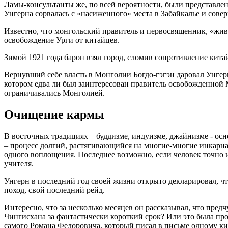
Ламы-консультанты же, по всей вероятности, были представлен
Унгерна сорвалась с «насиженного» места в Забайкалье и сов
Известно, что монгольский правитель и первосвященник, «живо
освобождение Урги от китайцев.
Зимой 1921 года барон взял город, сломив сопротивление кита
Вернувший себе власть в Монголии Богдо-гэгэн даровал Унгерн
котором едва ли был заинтересован правитель освобожденной М
ограничивались Монголией.
Очищение кармы
В восточных традициях – буддизме, индуизме, джайнизме - о
– процесс долгий, растягивающийся на многие-многие инкарна
одного воплощения. Последнее возможно, если человек точно 
учителя.
Унгерн в последний год своей жизни открыто декларировал, чт
поход, свой последний рейд.
Интересно, что за несколько месяцев он рассказывал, что пред
Чингисхана за фантастически короткий срок? Или это была пр
самого Романа Федоровича, который писал в письме одному ки