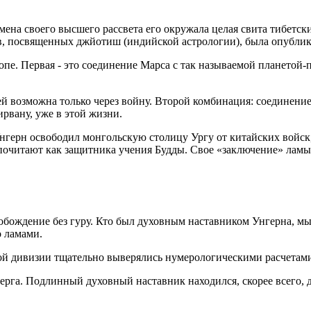
мена своего высшего рассвета его окружала целая свита тибетски
в, посвященных джйотиш (индийской астрологии), была опублико
опе. Первая - это соединение Марса с так называемой планетой
ей возможна только через войну. Второй комбинация: соединени
рвану, уже в этой жизни.
а, Унгерн освободил монгольскую столицу Ургу от китайских вой
 почитают как защитника учения Будды. Cвое «заключение» ламы
вобождение без гуру. Кто был духовным наставником Унгерна, мы
о ламами.
й дивизии тщательно выверялись нумерологическими расчетами
рга. Подлинный духовный наставник находился, скорее всего, д