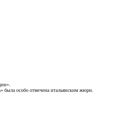
ции».
ь» была особо отмечена итальянским жюри.