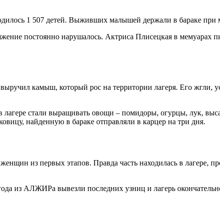
одилось 1 507 детей. Выживших малышей держали в бараке при ма
жение постоянно нарушалось. Актриса Плисецкая в мемуарах пис
ыручил камыш, который рос на территории лагеря. Его жгли, ус
 в лагере стали выращивать овощи – помидоры, огурцы, лук, выс
овицу, найденную в бараке отправляли в карцер на три дня.
женщин из первых этапов. Правда часть находилась в лагере, п
 года из АЛЖИРа вывезли последних узниц и лагерь окончательн