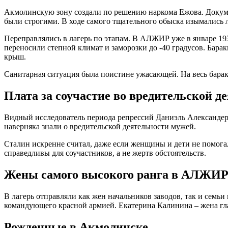
Акмолинскую зону создали по решению наркома Ежова. Документ
были строгими. В ходе самого тщательного обыска изымались 
Переправлялись в лагерь по этапам. В АЛЖИР уже в январе 19
переносили степной климат и заморозки до -40 градусов. Бара
крыш.
Санитарная ситуация была поистине ужасающей. На весь барак 
Плата за соучастие во вредительской д
Видный исследователь периода репрессий Даниэль Александер 
наверняка знали о вредительской деятельности мужей.
Сталин искренне считал, даже если женщины и дети не помогал
справедливы для соучастников, а не жертв обстоятельств.
Жены самого высокого ранга в АЛЖИР
В лагерь отправляли как жен начальников заводов, так и семь
командующего красной армией. Екатерина Калинина – жена гл
Рожденные в Акмолинске