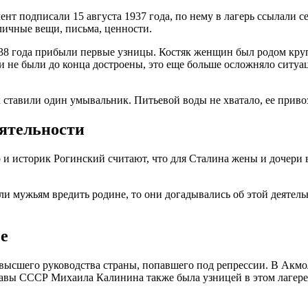
 подписали 15 августа 1937 года, по нему в лагерь ссылали се
личные вещи, письма, ценности.
38 года прибыли первые узницы. Костяк женщин был родом круп
ки не были до конца достроены, это еще больше осложняло ситуа
ставили один умывальник. Питьевой воды не хватало, ее привоз
еятельности
и историк Рогинский считают, что для Сталина жены и дочери 
и мужьям вредить родине, то они догадывались об этой деятель
е
и высшего руководства страны, попавшего под репрессии. В Акм
авы СССР Михаила Калинина также была узницей в этом лагере