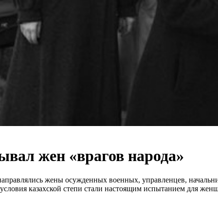
зывал жен «врагов народа»
а направлялись жены осужденных военных, управленцев, началь
словия казахской степи стали настоящим испытанием для женщи