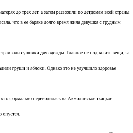
терях до трех лет, а затем развозили по детдомам всей страны.
ала, что в ее бараке долго время жила девушка с грудным
траивали сушилки для одежды. Главное не подпалить вещи, за
адили груши и яблоки. Однако это не улучшило здоровье
росто формально переводилась на Акмолинское ткацкое
о опустел.