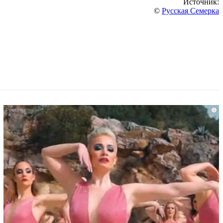
Источник:
©
Русская Семерка
i