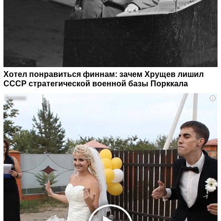
Хотел понравиться финнам: зачем Хрущев лишил
СССР стратегической военной базы Порккала
i