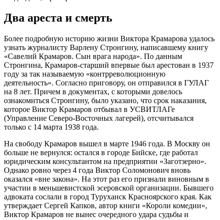
Два ареста и смерть
Более подробную историю жизни Виктора Крамарова удалось
узнать журналисту Варлену Стронгину, написавшему книгу
«Савелий Крамаров. Сын врага народа». По данным
Стронгина, Крамаров-старший впервые был арестован в 1937
году за так называемую «контрреволюционную
деятельность». Согласно приговору, он отправился в ГУЛАГ
на 8 лет. Причем в документах, с которыми довелось
ознакомиться Стронгину, было указано, что срок наказания,
которое Виктор Крамаров отбывал в УСВИТЛАГе
(Управление Северо-Восточных лагерей), отсчитывался
только с 14 марта 1938 года.
На свободу Крамаров вышел в марте 1946 года. В Москву он
больше не вернулся: остался в городе Бийске, где работал
юридическим консультантом на предприятии «Заготзерно».
Однако ровно через 4 года Виктор Соломонович вновь
оказался «вне закона». На этот раз его признали виновным в
участии в меньшевистской эсеровской организации. Бывшего
адвоката сослали в город Туруханск Красноярского края. Как
утверждает Сергей Капков, автор книги «Короли комедии»,
Виктор Крамаров не вынес очередного удара судьбы и