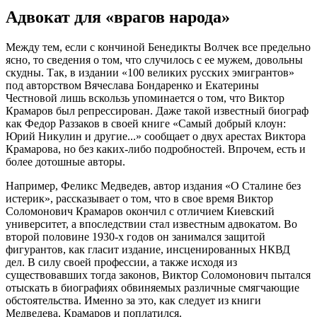
Адвокат для «врагов народа»
Между тем, если с кончиной Бенедикты Волчек все предельно
ясно, то сведения о том, что случилось с ее мужем, довольны
скудны. Так, в издании «100 великих русских эмигрантов»
под авторством Вячеслава Бондаренко и Екатерины
Честновой лишь вскользь упоминается о том, что Виктор
Крамаров был репрессирован. Даже такой известный биограф
как Федор Раззаков в своей книге «Самый добрый клоун:
Юрий Никулин и другие...» сообщает о двух арестах Виктора
Крамарова, но без каких-либо подробностей. Впрочем, есть и
более дотошные авторы.
Например, Феликс Медведев, автор издания «О Сталине без
истерик», рассказывает о том, что в свое время Виктор
Соломонович Крамаров окончил с отличием Киевский
университет, а впоследствии стал известным адвокатом. Во
второй половине 1930-х годов он занимался защитой
фигурантов, как гласит издание, инсценированных НКВД
дел. В силу своей профессии, а также исходя из
существовавших тогда законов, Виктор Соломонович пытался
отыскать в биографиях обвиняемых различные смягчающие
обстоятельства. Именно за это, как следует из книги
Медведева, Крамаров и поплатился.