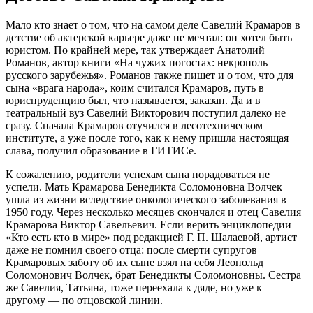
Мало кто знает о том, что на самом деле Савелий Крамаров в
детстве об актерской карьере даже не мечтал: он хотел быть
юристом. По крайней мере, так утверждает Анатолий
Романов, автор книги «На чужих погостах: некрополь
русского зарубежья». Романов также пишет и о том, что для
сына «врага народа», коим считался Крамаров, путь в
юриспруденцию был, что называется, заказан. Да и в
театральный вуз Савелий Викторович поступил далеко не
сразу. Сначала Крамаров отучился в лесотехническом
институте, а уже после того, как к нему пришла настоящая
слава, получил образование в ГИТИСе.
К сожалению, родители успехам сына порадоваться не
успели. Мать Крамарова Бенедикта Соломоновна Волчек
ушла из жизни вследствие онкологического заболевания в
1950 году. Через несколько месяцев скончался и отец Савелия
Крамарова Виктор Савельевич. Если верить энциклопедии
«Кто есть кто в мире» под редакцией Г. П. Шалаевой, артист
даже не помнил своего отца: после смерти супругов
Крамаровых заботу об их сыне взял на себя Леопольд
Соломонович Волчек, брат Бенедикты Соломоновны. Сестра
же Савелия, Татьяна, тоже переехала к дяде, но уже к
другому — по отцовской линии.