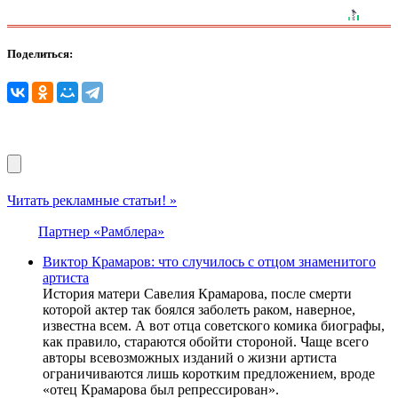
Поделиться:
Читать рекламные статьи! »
Партнер «Рамблера»
Виктор Крамаров: что случилось с отцом знаменитого
артиста
История матери Савелия Крамарова, после смерти
которой актер так боялся заболеть раком, наверное,
известна всем. А вот отца советского комика биографы,
как правило, стараются обойти стороной. Чаще всего
авторы всевозможных изданий о жизни артиста
ограничиваются лишь коротким предложением, вроде
«отец Крамарова был репрессирован».