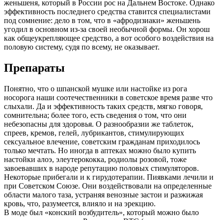
женьшеня, который в России рос на Дальнем Востоке. Однако
эффективность последнего средства ставится специалистами
под сомнение: дело в том, что в «афродизиаки» женьшень
угодил в основном из-за своей необычной формы. Он хорош
как общеукрепляющее средство, а вот особого воздействия на
половую систему, судя по всему, не оказывает.
Препараты
Понятно, что о шпанской мушке или настойке из рога
носорога наши соотечественники в советское время разве что
слыхали. Да и эффективность таких средств, мягко говоря,
сомнительна; более того, есть сведения о том, что они
небезопасны для здоровья. О разнообразии же таблеток,
спреев, кремов, гелей, лубрикантов, стимулирующих
сексуальное влечение, советским гражданам приходилось
только мечтать. Но иногда в аптеках можно было купить
настойки алоэ, элеутерококка, родиолы розовой, тоже
завоевавших в народе репутацию половых стимуляторов.
Некоторые прибегали и к гирудотерапии. Пиявками лечили и
при Советском Союзе. Они воздействовали на определенные
области малого таза, устраняя венозные застои и разжижая
кровь, что, разумеется, влияло и на эрекцию.
В моде был «конский возбудитель», который можно было