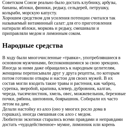
Советском Союзе реально было достать клубнику, арбузы,
бананы, яблоки, финики, редьку, сельдерей, петрушку,
кольраби, морскую капусту.
Хорошим средством для усиления потенции считался так
называемый витаминный салат: для его приготовления
натирали яблоки, морковь и редьку, смешивали и
приправляли медом и лимонным соком.
Народные средства
В ходу были многочисленные «травки», употреблявшиеся в
основном мужчинами, беспокоившимися за свою эрекцию.
Иногда за ними даже обращались к народным целителям,
женщины переписывали друг у друга рецепты, по которым
потом готовили отвары и настои для своих мужей. В их
состав могли входить такие травы и растения, как чабрец,
сурепка, зверобой, крапива, клевер, дубровник, калган,
череда, тысячелистник, хмель, овес, можжевельник, березовые
почки, рябина, шиповник, боярышник. Собирали их часто
летом на даче.
Делали настойку из алоэ (оно у многих росло дома в
горшках), иногда смешивая сок алоэ с медом.
Любители экзотики старались всеми правдами и неправдами
достать «чудодейственное» мумие, лимонник или корень