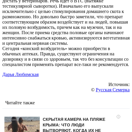
достать у ветеринаров. Речь идет о ВТС (вытяжке
тестикулярной сыворотки). Изначально его выпускали
исключительно с целью стимулирования домашнего скота к
размножению. Но довольно быстро заметили, что препарат
соответствующим образом воздействует и на людей, повышая
их половую возбудимость, причем как на мужчин, так и на
женщин. После приема средства половые органы начинают
интенсивно снабжаться кровью, активизируются вегетативная
и центральная нервная системы.
Сегодня «конский возбудитель» можно приобрести в
обычных аптеках. Правда, существуют ограничения на
дозировку и в связи со здоровьем, так что без консультации со
специалистом применять препарат все-таки не рекомендуется.
Дарья Любимская
Источник:
©
Русская Семерка
Читайте также
i
СКРЫТАЯ КАМЕРА НА ПЛЯЖЕ
КРЫМА: ЧТО ЛЮДИ
ВЫТВОРЯЮТ, КОГДА ИХ НЕ