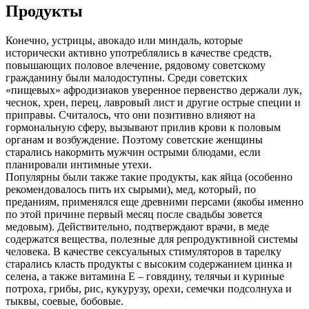
Продукты
Конечно, устрицы, авокадо или миндаль, которые
исторически активно употреблялись в качестве средств,
повышающих половое влечение, рядовому советскому
гражданину были малодоступны. Среди советских
«пищевых» афродизиаков уверенное первенство держали лук,
чеснок, хрен, перец, лавровый лист и другие острые специи и
приправы. Считалось, что они позитивно влияют на
гормональную сферу, вызывают прилив крови к половым
органам и возбуждение. Поэтому советские женщины
старались накормить мужчин острыми блюдами, если
планировали интимные утехи.
Популярны были также такие продукты, как яйца (особенно
рекомендовалось пить их сырыми), мед, который, по
преданиям, применялся еще древними персами (якобы именно
по этой причине первый месяц после свадьбы зовется
медовым). Действительно, подтверждают врачи, в меде
содержатся вещества, полезные для репродуктивной системы
человека. В качестве сексуальных стимуляторов в тарелку
старались класть продукты с высоким содержанием цинка и
селена, а также витамина Е – говядину, телячьи и куриные
потроха, грибы, рис, кукурузу, орехи, семечки подсолнуха и
тыквы, соевые, бобовые.