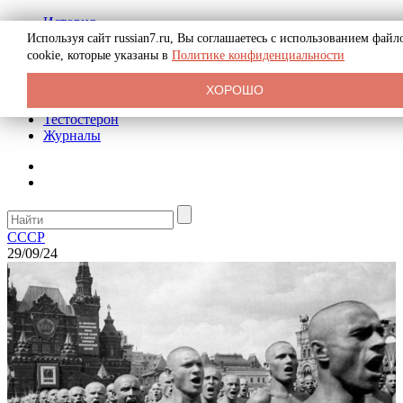
История
Биография
Используя сайт russian7.ru, Вы соглашаетесь с использованием файл
Криминал
cookie, которые указаны в
Политике конфиденциальности
Реклама на сайте
О сайте
ХОРОШО
Рекомендательные статьи
Тестостерон
Журналы
СССР
29/09/24