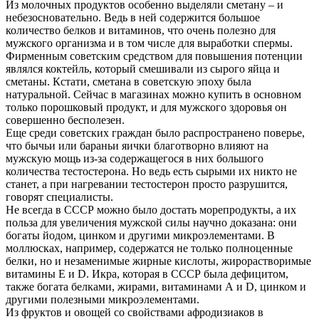
Из молочных продуктов особенно выделяли сметану – и
небезосновательно. Ведь в ней содержится большое
количество белков и витаминов, что очень полезно для
мужского организма и в том числе для выработки спермы.
Фирменным советским средством для повышения потенции
являлся коктейль, который смешивали из сырого яйца и
сметаны. Кстати, сметана в советскую эпоху была
натуральной. Сейчас в магазинах можно купить в основном
только порошковый продукт, и для мужского здоровья он
совершенно бесполезен.
Еще среди советских граждан было распространено поверье,
что бычьи или бараньи яички благотворно влияют на
мужскую мощь из-за содержащегося в них большого
количества тестостерона. Но ведь есть сырыми их никто не
станет, а при нагревании тестостерон просто разрушится,
говорят специалисты.
Не всегда в СССР можно было достать морепродукты, а их
польза для увеличения мужской силы научно доказана: они
богаты йодом, цинком и другими микроэлементами. В
моллюсках, например, содержатся не только полноценные
белки, но и незаменимые жирные кислоты, жирорастворимые
витамины Е и D. Икра, которая в СССР была дефицитом,
также богата белками, жирами, витаминами А и D, цинком и
другими полезными микроэлементами.
Из фруктов и овощей со свойствами афродизиаков в