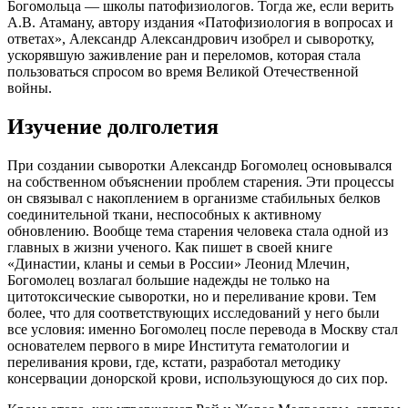
Богомольца — школы патофизиологов. Тогда же, если верить
А.В. Атаману, автору издания «Патофизиология в вопросах и
ответах», Александр Александрович изобрел и сыворотку,
ускорявшую заживление ран и переломов, которая стала
пользоваться спросом во время Великой Отечественной
войны.
Изучение долголетия
При создании сыворотки Александр Богомолец основывался
на собственном объяснении проблем старения. Эти процессы
он связывал с накоплением в организме стабильных белков
соединительной ткани, неспособных к активному
обновлению. Вообще тема старения человека стала одной из
главных в жизни ученого. Как пишет в своей книге
«Династии, кланы и семьи в России» Леонид Млечин,
Богомолец возлагал большие надежды не только на
цитотоксические сыворотки, но и переливание крови. Тем
более, что для соответствующих исследований у него были
все условия: именно Богомолец после перевода в Москву стал
основателем первого в мире Института гематологии и
переливания крови, где, кстати, разработал методику
консервации донорской крови, использующуюся до сих пор.