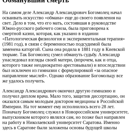
На самом деле Александр Александрович Богомолец начал
осваивать искусство «обмана» еще до своего появления на
свет. Дело в том, что его мать, состоявшая в руководстве
Южно-русского рабочего союза, была приговорена к
смертной казни, которая, как указано в издании
«Патологическая физиология и экспериментальная терапия»
(1981 год), в связи с беременностью подсудимой была
заменена каторгой. Сына она родила в 1881 году в Киевской
тюрьме. Так Богомолец сумел обмануть судьбу. Александр
унаследовал взгляды своей матери, (впрочем, как и отца,
которого также неоднократно арестовывали) и впоследствии
был исключен из гимназии с формулировкой «за опасное
направление мыслей». Однако образование Богомольцу все
же удалось получить.
Александр Александрович окончил другую гимназию и
получил диплом врача. Мало того, защитив диссертацию, он
оказался самым молодым доктором медицины в Российской
Империи. На тот момент ему исполнилось всего 28 лет.
Поначалу Богомолец служил в Новороссийском университете,
выпускником которого являлся сам, но позже был направлен
на работу в Николаевский университет Саратова. Именно
здесь в Саратове были заложены основы будущей школы