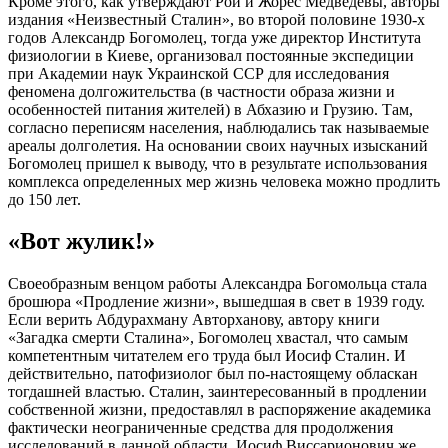
Кроме этого, как утверждают Рой и Жорес Медведевы, авторы
издания «Неизвестный Сталин», во второй половине 1930-х
годов Александр Богомолец, тогда уже директор Института
физиологии в Киеве, организовал постоянные экспедиции
при Академии наук Украинской ССР для исследования
феномена долгожительства (в частности образа жизни и
особенностей питания жителей) в Абхазию и Грузию. Там,
согласно переписям населения, наблюдались так называемые
ареалы долголетия. На основании своих научных изысканий
Богомолец пришел к выводу, что в результате использования
комплекса определенных мер жизнь человека можно продлить
до 150 лет.
«Вот жулик!»
Своеобразным венцом работы Александра Богомольца стала
брошюра «Продление жизни», вышедшая в свет в 1939 году.
Если верить Абдурахману Авторханову, автору книги
«Загадка смерти Сталина», Богомолец хвастал, что самым
компетентным читателем его труда был Иосиф Сталин. И
действительно, патофизиолог был по-настоящему обласкан
тогдашней властью. Сталин, заинтересованный в продлении
собственной жизни, предоставлял в распоряжение академика
фактически неограниченные средства для продолжения
исследований в данной области. Иосиф Виссарионович же