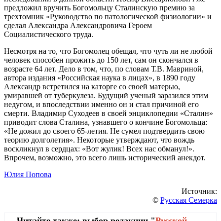
предложил вручить Богомольцу Сталинскую премию за
трехтомник «Руководство по патологической физиологии» и
сделал Александра Александровича Героем
Социалистического труда.
Несмотря на то, что Богомолец обещал, что чуть ли не любой
человек способен прожить до 150 лет, сам он скончался в
возрасте 64 лет. Дело в том, что, по словам Т.В. Мавриной,
автора издания «Российская наука в лицах», в 1890 году
Александр встретился на каторге со своей матерью,
умиравшей от туберкулеза. Будущий ученый заразился этим
недугом, и впоследствии именно он и стал причиной его
смерти. Владимир Суходеев в своей энциклопедии «Сталин»
приводит слова Сталина, узнавшего о кончине Богомольца:
«Не дожил до своего 65-летия. Не сумел подтвердить свою
теорию долголетия». Некоторые утверждают, что вождь
воскликнул в сердцах: «Вот жулик! Всех нас обманул!».
Впрочем, возможно, это всего лишь исторический анекдот.
Юлия Попова
Источник:
©
Русская Семерка
Читайте также: выбор редакции "
Русской