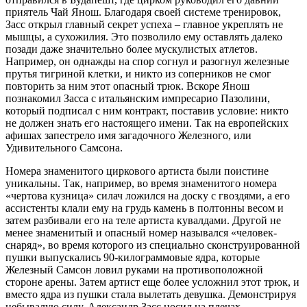
приятель Чай Янош. Благодаря своей системе тренировок,
Засс открыл главный секрет успеха – главное укреплять не
мышцы, а сухожилия. Это позволило ему оставлять далеко
позади даже значительно более мускулистых атлетов.
Например, он однажды на спор согнул и разогнул железные
прутья тигриной клетки, и никто из соперников не смог
повторить за ним этот опасный трюк. Вскоре Янош
познакомил Засса с итальянским импресарио Пазолини,
который подписал с ним контракт, поставив условие: никто
не должен знать его настоящего имени. Так на европейских
афишах запестрело имя загадочного Железного, или
Удивительного Самсона.
Номера знаменитого циркового артиста были поистине
уникальны. Так, например, во время знаменитого номера
«чертова кузница» силач ложился на доску с гвоздями, а его
ассистенты клали ему на грудь камень в полтонны весом и
затем разбивали его на теле артиста кувалдами. Другой не
менее знаменитый и опасный номер назывался «человек-
снаряд», во время которого из специально сконструированной
пушки выпускались 90-килограммовые ядра, которые
Железный Самсон ловил руками на противоположной
стороне арены. Затем артист еще более усложнил этот трюк, и
вместо ядра из пушки стала вылетать девушка. Демонстрируя
небывалую силу, Александр Засс носил на плечах