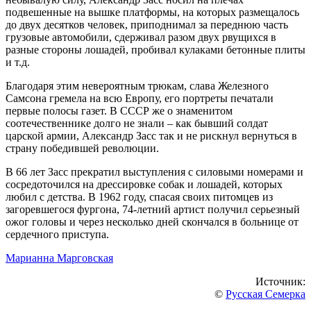
подвешенные на вышке платформы, на которых размещалось
до двух десятков человек, приподнимал за переднюю часть
грузовые автомобили, сдерживал разом двух рвущихся в
разные стороны лошадей, пробивал кулаками бетонные плиты
и т.д.
Благодаря этим невероятным трюкам, слава Железного
Самсона гремела на всю Европу, его портреты печатали
первые полосы газет. В СССР же о знаменитом
соотечественнике долго не знали – как бывший солдат
царской армии, Александр Засс так и не рискнул вернуться в
страну победившей революции.
В 66 лет Засс прекратил выступления с силовыми номерами и
сосредоточился на дрессировке собак и лошадей, которых
любил с детства. В 1962 году, спасая своих питомцев из
загоревшегося фургона, 74-летний артист получил серьезный
ожог головы и через несколько дней скончался в больнице от
сердечного приступа.
Марианна Марговская
Источник:
©
Русская Семерка