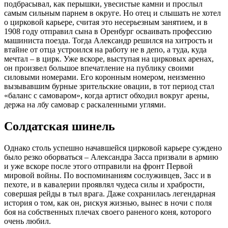
подбрасывал, как перышки, увесистые камни и прослыл
самым сильным парнем в округе. Но отец и слышать не хотел
о цирковой карьере, считая это несерьезным занятием, и в
1908 году отправил сына в Оренбург осваивать профессию
машиниста поезда. Тогда Александр решился на хитрость и
втайне от отца устроился на работу не в депо, а туда, куда
мечтал – в цирк. Уже вскоре, выступая на цирковых аренах,
он произвел большое впечатление на публику своими
силовыми номерами. Его коронным номером, неизменно
вызывавшим бурные зрительские овации, в тот период стал
«баланс с самоваром», когда артист обходил вокруг арены,
держа на лбу самовар с раскаленными углями.
Солдатская шинель
Однако столь успешно начавшейся цирковой карьере суждено
было резко оборваться – Александра Засса призвали в армию
и уже вскоре после этого отправили на фронт Первой
мировой войны. По воспоминаниям сослуживцев, Засс и в
пехоте, и в кавалерии проявлял чудеса силы и храбрости,
совершая рейды в тыл врага. Даже сохранилась легендарная
история о том, как он, рискуя жизнью, вынес в ночи с поля
боя на собственных плечах своего раненого коня, которого
очень любил.