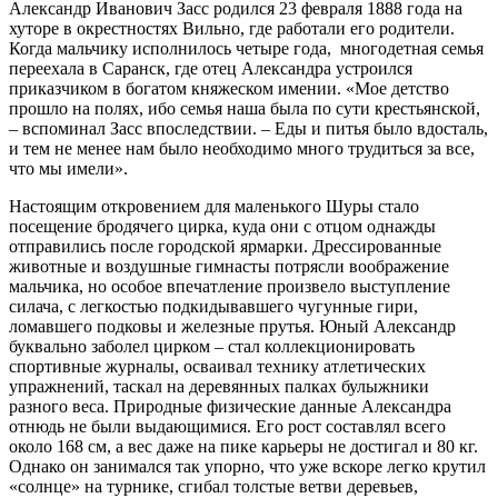
Александр Иванович Засс родился 23 февраля 1888 года на
хуторе в окрестностях Вильно, где работали его родители.
Когда мальчику исполнилось четыре года, многодетная семья
переехала в Саранск, где отец Александра устроился
приказчиком в богатом княжеском имении. «Мое детство
прошло на полях, ибо семья наша была по сути крестьянской,
– вспоминал Засс впоследствии. – Еды и питья было вдосталь,
и тем не менее нам было необходимо много трудиться за все,
что мы имели».
Настоящим откровением для маленького Шуры стало
посещение бродячего цирка, куда они с отцом однажды
отправились после городской ярмарки. Дрессированные
животные и воздушные гимнасты потрясли воображение
мальчика, но особое впечатление произвело выступление
силача, с легкостью подкидывавшего чугунные гири,
ломавшего подковы и железные прутья. Юный Александр
буквально заболел цирком – стал коллекционировать
спортивные журналы, осваивал технику атлетических
упражнений, таскал на деревянных палках булыжники
разного веса. Природные физические данные Александра
отнюдь не были выдающимися. Его рост составлял всего
около 168 см, а вес даже на пике карьеры не достигал и 80 кг.
Однако он занимался так упорно, что уже вскоре легко крутил
«солнце» на турнике, сгибал толстые ветви деревьев,