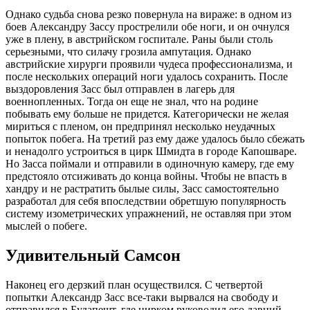
Однако судьба снова резко повернула на вираже: в одном из
боев Александру Зассу прострелили обе ноги, и он очнулся
уже в плену, в австрийском госпитале. Раны были столь
серьезными, что силачу грозила ампутация. Однако
австрийские хирурги проявили чудеса профессионализма, и
после нескольких операций ноги удалось сохранить. После
выздоровления Засс был отправлен в лагерь для
военнопленных. Тогда он еще не знал, что на родине
побывать ему больше не придется. Категорически не желая
мириться с пленом, он предпринял несколько неудачных
попыток побега. На третий раз ему даже удалось было сбежать
и ненадолго устроиться в цирк Шмидта в городе Капошваре.
Но Засса поймали и отправили в одиночную камеру, где ему
предстояло отсиживать до конца войны. Чтобы не впасть в
хандру и не растратить былые силы, Засс самостоятельно
разработал для себя впоследствии обретшую популярность
систему изометрических упражнений, не оставляя при этом
мыслей о побеге.
Удивительный Самсон
Наконец его дерзкий план осуществился. С четвертой
попытки Александр Засс все-таки вырвался на свободу и
отправился в Будапешт, где цирком руководил его давний