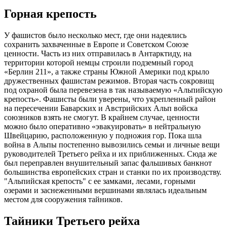
Горная крепость
У фашистов было несколько мест, где они надеялись
сохранить захваченные в Европе и Советском Союзе
ценности. Часть из них отправилась в Антарктиду, на
территории которой немцы строили подземный город
«Берлин 211», а также страны Южной Америки под крыло
дружественных фашистам режимов. Вторая часть сокровищ
под охраной была перевезена в так называемую «Альпийскую
крепость». Фашисты были уверены, что укрепленный район
на пересечении Баварских и Австрийских Альп войска
союзников взять не смогут. В крайнем случае, ценности
можно было оперативно «эвакуировать» в нейтральную
Швейцарию, расположенную у подножия гор. Пока шла
война в Альпы постепенно вывозились семьи и личные вещи
руководителей Третьего рейха и их приближенных. Сюда же
был переправлен внушительный запас фальшивых банкнот
большинства европейских стран и станки по их производству.
"Альпийская крепость" с ее замками, лесами, горными
озерами и заснеженными вершинами являлась идеальным
местом для сооружения тайников.
Тайники Третьего рейха