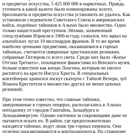
и предметах искусства, 5 425 000 000 в наркотиках. Правда,
уточнить в какой валюте были номинированы золото,
бриллианты и предметы искусства установить не удалось. Как
установили следователи Советского Союза и американских
войск, подобных тайников в Альпах было множество. Один
только нацистский преступник Эйхман, захваченный
спецслужбами Израиля в 1960-м году, сознался, что зарыл на
альпийских лугах 19 миллиардов франков. В то же время
наиболее ценными предметами, оказавшимися в горных
тайниках, считаются священные христианские реликвии,
собранные Гитлером со всего света. Среди них было «Копье
Отгона Третьего», похищенное фашистами из Венского музея,
больше известное как копью Лонгина, которым он уколол
распятого на кресте Иисуса Христа. В специальных
контейнерах хранился лоскут скатерти с Тайной Вечери, зуб
Иоанна Крестителя и множество других не менее ценных
реликвий.
При этом точно известно, что главные тайники,
замурованные в горных пещерах, располагались в Альпах
неподалеку от городов Гаштайна, Зальцбурга и
Зальцкаммергуне. Однако охотники за сокровищами даже не
пытаются искать их. В район, где предположительно
находятся тайники, ведут лишь три горных перевала. Они
отлично просматриваются и контролируются. По странному