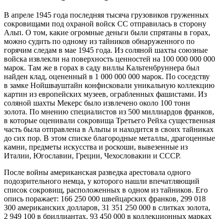
В апреле 1945 года последняя тысяча грузовиков груженных
сокровищами под охраной войск СС отправилась в сторону
Альп. О том, какие огромные деньги были спрятаны в горах,
можно судить по одному из тайников обнаруженного по
горячим следам в мае 1945 года. Из соляной шахты союзные
войска извлекли на поверхность ценностей на 100 000 000 000
марок. Там же в горах в саду виллы Кальтенбруннера был
найден клад, оцененный в 1 000 000 000 марок. По соседству
в замке Нойшвауштайн конфисковали уникальную коллекцию
картин из европейских музеев, ограбленных фашистами. Из
соляной шахты Мекерс было извлечено около 100 тонн
золота. По мнению специалистов из 500 миллиардов франков,
в которые оценивали сокровища Третьего Рейха существенная
часть была отправлена в Альпы и находится в своих тайниках
до сих пор. В этом списке благородные металлы, драгоценные
камни, предметы искусства и роскоши, вывезенные из
Италии, Югославии, Греции, Чехословакии и СССР.
После войны американская разведка арестовала одного
подозрительного немца, у которого нашли впечатляющий
список сокровищ, расположенных в одном из тайников. Его
опись поражает: 166 250 000 швейцарских франков, 299 018
300 американских долларов, 31 351 250 000 в слитках золота,
2 949 100 в бриллиантах, 93 450 000 в коллекционных марках