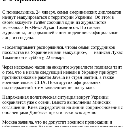
С понедельника, 24 января, семьи американских дипломатов
начнут эвакуироваться с территории Украины. Об этом в
своём аккаунте Twitter сообщил один из журналистов
телеканала FoxNews Лукас Томлинсон. По словам
журналиста, информацией с ним поделились официальные
лица из госдепа.
«Госдепартамент распорядился, чтобы семьи сотрудников
посольства на Украине начали эвакуацию», — написал Лукас
Томлинсон в субботу, 22 января.
Через несколько часов на аккаунте журналиста появился твит
о том, что в начале следующей недели в Украину прибудут
противотанковые ракеты Javelin из стран Балтии, а также
военные запасы США. Пока других официальных
подтверждений этим заявлениям не поступало.
Напряженная политическая ситуация вокруг Украины
сохраняется уже с осени. Вместо выполнения Минских
соглашений, Киев сосредоточил на линии соприкосновения с
ополченцами Донбасса практически всю армию.
Москва заявила, что не допустит военной провокации и