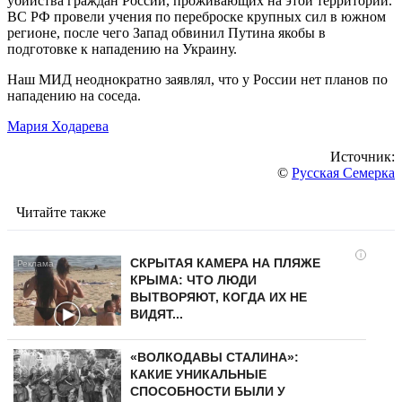
убийства граждан России, проживающих на этой территории.
ВС РФ провели учения по переброске крупных сил в южном
регионе, после чего Запад обвинил Путина якобы в
подготовке к нападению на Украину.
Наш МИД неоднократно заявлял, что у России нет планов по
нападению на соседа.
Мария Ходарева
Источник:
©
Русская Семерка
Читайте также
i
СКРЫТАЯ КАМЕРА НА ПЛЯЖЕ
КРЫМА: ЧТО ЛЮДИ
ВЫТВОРЯЮТ, КОГДА ИХ НЕ
ВИДЯТ...
«ВОЛКОДАВЫ СТАЛИНА»:
КАКИЕ УНИКАЛЬНЫЕ
СПОСОБНОСТИ БЫЛИ У