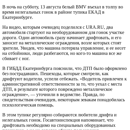
В ночь на субботу, 13 августа белый BMV въехал в толпу во
время нелегальных гонок в районе тупика ЕКАД в
Екатеринбурге.
На видео, которым очевидец поделился с URA.RU, два
автомобиля стартуют на необорудованном для гонок участке
дороги. Один автомобиль сразу начинает дрифтовать, и его
заносит на металлические ограждения, возле которых стоят
зрители. Увидев, что машина потеряла управление, и ее несет
на отбойники, люди разбегаются, но кого-то машина все же
сбивает с ног.
В ГИБДД Екатеринбурга пояснили, что ДТП было оформлено
без пострадавших. Пешеходы, которые смотрели, как
дрифтуют водители, успели отбежать. «Водитель привлечен к
административной ответственности за то, что уехал с места
ДТП, в результате которого повреждено металлическое
ограждение», — уточнили в ведомстве. Правда, по
свидетельствам очевидцев, некоторым зевакам понадобилась
психологическая помощь.
В этом тупике регулярно собираются любители дрифта и
нелегальных гонок. Госавтоинспекция напоминает, что
дрифтовать необходимо на специальных оборудованных