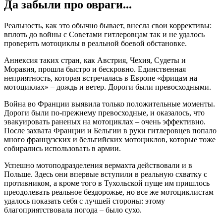
Да забыли про овраги...
Реальность, как это обычно бывает, внесла свои коррективы:
вплоть до войны с Советами гитлеровцам так и не удалось
проверить мотоциклы в реальной боевой обстановке.
Аннексия таких стран, как Австрия, Чехия, Судеты и
Моравия, прошла быстро и бескровно. Единственная
неприятность, которая встречалась в Европе «фрицам на
мотоциклах» – дождь и ветер. Дороги были превосходными.
Война во Франции выявила только положительные моменты.
Дороги были по-прежнему превосходные, и оказалось, что
эвакуировать раненых на мотоциклах – очень эффективно.
После захвата Франции и Бельгии в руки гитлеровцев попало
много французских и бельгийских мотоциклов, которые тоже
собирались использовать в армии.
Успешно мотоподразделения вермахта действовали и в
Польше. Здесь они впервые вступили в реальную схватку с
противником, а кроме того в Тухольской пуще им пришлось
преодолевать реальное бездорожье, но все же мотоциклистам
удалось показать себя с лучшей стороны: этому
благоприятствовала погода – было сухо.