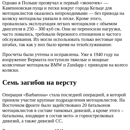
Однако в Польше прозвучал и первый «звоночек» —
Кампиновская пуща и пески вокруг города Кельце для
мотоциклистов оказались непроходимыми — без привода на
коляску мотоциклы увязали в песке. Кроме этого,
провалилась эксплуатация легких мотоциклов с объемом
двигателя в 250 – 300 куб см. Они не переносили нагрузки,
часто ломались, требовали бережного отношения и частого
обслуживания. Их могли использовать только вестовые при
штабах, так как у них было время на техобслуживание.
Просчеты были учтены и исправлены. Уже в 1940 году на
вооружение Вермахта поступили тяжелые и мощные
колясочные мотоциклы BMW и Zundapp с приводом на колесо
коляски.
Семь загибов на версту
Операция «Barbarossa» стала последней операцией, в которой
приняли участие крупные подразделения мотоциклистов. На
Восточном фронте было задействовано 20 батальонов
мотоциклистов в составе танковых дивизий, а кроме этого –
батальоны, входящие в состав мото- и горнострелковых
дивизий, а также дивизий СС.