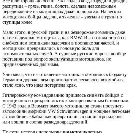
Все шло хорошо до осени 1941 года, а когда зарядили дожди,
распутица – грязь, глина, болота, сделала невозможным
передвижение на мотоциклах даже по дорогам. На легких
мотоциклах бойцы падали, а тяжелые – увязали в грязи по
ступицы колес.
Мало этого, в русской грязи и на бездорожье ломались даже
такие надежные мотоциклы, как BMW. Из-за сложностей со
снабжением возникали задержки в поставке запчастей, и
мотоциклы превращались в головную боль для
вспомогательных служб. А суровые русские морозы вообще
поставили под вопрос эксплуатацию мотоциклов, не
предназначенных для зимы.
Учитывая, что изготовление мотоцикла обходилось бюджету
Германии дороже, чем производство легкового автомобиля,
стало ясно, что идея потерпела крах.
Гитлеровскому командованию пришлось снимать бойцов с
мотоциклов и прикреплять их к моторизованным батальонам.
С 1942 года в Вермахт вместо мотоциклов стали поступать
автомобили-амфибии VW Schwimmwagen и мощные легковые
автомобили. «Байкеры» превратились в панцергренадеров
или вошли в состав разведподразделений.
По сути, история использования мотоциклетных