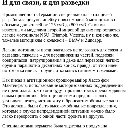
И для связи, и для разведки
Промышленность Германии специально для этих целей
разработала целую линейку новых моделей мотоциклов с
объемом двигателей от 125 см3 до 800 см3. Самыми
известными моделями второй мировой до сих пор остаются
легкие мотоциклы NSU, Triumph, Victoria, ну и конечно же,
тяжелые мотоциклы с коляской – BMW и Zundapp.
Легкие мотоциклы предполагалось использовать для связи и
разведки, тяжелые – для передвижения частей, подвозки
боеприпасов, патрулирования и даже для перевозки легких
орудий парашютно-десантных войск, правда, от этой идеи
потом отказались – орудия отказались слишком тяжелыми.
Как писал в агитационной брошюре майор Хассо фон
Мантейфель, использование моторизованных подразделений
не предполагало, что они будут противостоять превосходящим
силам противника. Мотоциклистами предполагалось
усиливать пехоту, мотопехоту и бронеавтомобильные части.
Это должны были быть высокомобильные подразделения,
которые в случае непредвиденной ситуации можно было
легко перебросить с одной части фронта на другую.
Специалистами вермахта была тщательно продумана