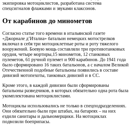
экипировка мотоциклистов, разработана система
спецсигналов флажками и звуками клаксонов.
От карабинов до минометов
Согласно статье того времени в итальянской газете
«Джорнале д’Италиа» батальон немецких мотострелков
включал в себя три мотоциклетные роты и роту тяжелого
вооружений. Боевую мощь составляли три противотанковых
орудия, четыре мортиры,15 минометов, 12 станковых
пулеметов, 61 ручной пулемет и 900 карабинов. До 1941 года
было сформировано 16 таких батальонов, а с началом Великой
Отечественной подобные батальоны появились в составе
дивизий мотопехоты, танковых дивизий и в СС.
Кроме этого, в каждой дивизии были сформированы
батальоны разведчиков, в которых обязательно одна рота была
укомплектована мотоциклистами.
Мотоциклы использовались не только в спецподразделениях.
Они обязательно были при штабах, на батареях – на них
ездили санитары и дальномерщики. На мотоциклах
подвозили боеприпасы.