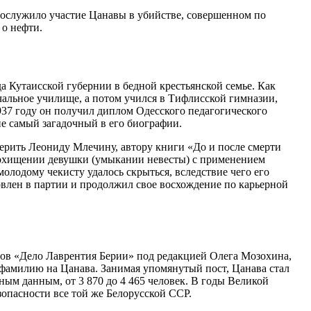
послужило участие Цанавы в убийстве, совершенном по
 о нефти.
 Кутаисской губернии в бедной крестьянской семье. Как
чальное училище, а потом учился в Тифлисской гимназии,
937 году он получил диплом Одесского педагогического
не самый загадочный в его биографии.
 верить Леониду Млечину, автору книги «До и после смерти
 похищении девушки (умыкании невесты) с применением
олодому чекисту удалось скрыться, вследствие чего его
новлен в партии и продолжил свое восхождение по карьерной
тов «Дело Лаврентия Берии» под редакцией Олега Мозохина,
 фамилию на Цанава. Занимая упомянутый пост, Цанава стал
ным данным, от 3 870 до 4 465 человек. В годы Великой
опасности все той же Белорусской ССР.