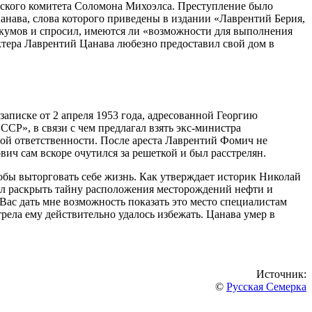
стского комитета Соломона Михоэлса. Преступление было
анава, слова которого приведены в издании «Лаврентий Берия,
кумов и спросил, имеются ли «возможности для выполнения
ктера Лаврентий Цанава любезно предоставил свой дом в
записке от 2 апреля 1953 года, адресованной Георгию
Р», в связи с чем предлагал взять экс-министра
ной ответственности. После ареста Лаврентий Фомич не
ич сам вскоре очутился за решеткой и был расстрелян.
тобы выторговать себе жизнь. Как утверждает историк Николай
ал раскрыть тайну расположения месторождений нефти и
Вас дать мне возможность показать это место специалистам
рела ему действительно удалось избежать. Цанава умер в
Источник:
©
Русская Семерка