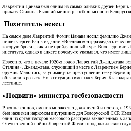
Лаврентий Цанава был одним из самых близких друзей Берии. 
приказу Сталина. Бывший министр госбезопасности Белорусск
Похититель невест
На самом деле Лаврентий Фомич Цанава носил фамилию Джанджг
пишет Сергей Рац в издании «Военная контрразведка отечеств
которую бросил, так и не пройдя полный курс. Впоследствии 
института, однако в анкете почему-то указывал, что имеет ли
Известно, что в начале 1920-х годов Лаврентий Джанджгава вс
Сталина», Джанджгава, служивший вместе с Лаврентием Берие
оружия. Мало того, за упомянутое преступление тезку Берии пр
объявили в розыск. Но в ситуацию вмешался Берия. Благодаря 
лестнице.
«Подвиги» министра госбезопасности
В конце концов, сменив множество должностей и постов, в 19
был назначен наркомом внутренних дел Белорусской ССР. Имен
один из организаторов массового расстрела заключенных в Зап
Отечественной войны Лаврентий Фомич продолжил свою службу