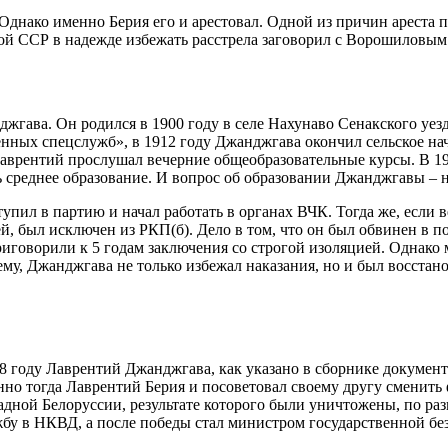
Однако именно Берия его и арестовал. Одной из причин ареста 
ой ССР в надежде избежать расстрела заговорил с Ворошиловым
ава. Он родился в 1900 году в селе Нахунаво Сенакского уезда
енных спецслужб», в 1912 году Джанджгава окончил сельское на
Лаврентий прослушал вечерние общеобразовательные курсы. В 1
шь среднее образование. И вопрос об образовании Джанджгавы – 
тупил в партию и начал работать в органах ВЧК. Тогда же, если
й, был исключен из РКП(б). Дело в том, что он был обвинен в
иговорили к 5 годам заключения со строгой изоляцией. Однако м
ему, Джанджгава не только избежал наказания, но и был восста
38 году Лаврентий Джанджгава, как указано в сборнике докумен
но тогда Лаврентий Берия и посоветовал своему другу сменить
адной Белоруссии, результате которого были уничтожены, по раз
 в НКВД, а после победы стал министром государственной без