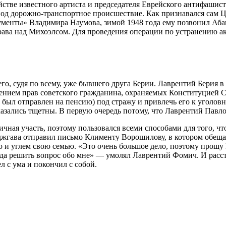
ийстве известного артиста и председателя Еврейского антифаши
од дорожно-транспортное происшествие. Как признавался сам Ц
менты» Владимира Наумова, зимой 1948 года ему позвонил Аба
рава над Михоэлсом. Для проведения операции по устранению а
о, судя по всему, уже бывшего друга Берии. Лаврентий Берия в 
ием прав советского гражданина, охраняемых Конституцией ССС
 был отправлен на пенсию) под стражу и привлечь его к уголов
азались тщетны. В первую очередь потому, что Лаврентий Павлов
ичная участь, поэтому пользовался всеми способами для того, ч
нджгава отправил письмо Клименту Ворошилову, в котором обещ
ю и углем свою семью. «Это очень большое дело, поэтому прошу 
гда решить вопрос обо мне» — умолял Лаврентий Фомич. И расст
л с ума и покончил с собой.