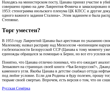
Находясь на министерском посту, Цанава принял участие в уб
совершено прямо на даче Лаврентия Фомича и замаскировано п
1953: стенограмма июльского пленума ЦК КПСС и другие доку
одного важного задания Сталина». Этим заданием и была расп
Степянке.
Торг уместен?
В 1953 году Лаврентий Цанава был арестован по указанию своег
Маленкову, назвал расправу над Михоэлсом «вопиющим нарушен
госбезопасности Белорусской ССР (Цанава к тому моменту уже
единожды обращался за помощью к Берии, но все его усилия ок
Понятно, что Цанава отлично понимал, что его ожидает аналог
Зенькович на страницах своей книги «Чья Белоруссия?», Джа
каменного угля. Якобы Цанава в детстве снабжал оттуда нефть
под любое условие. Если для Родины я буду полезен, прошу то
тюрьме своей смертью. Впрочем, есть версия о том, что он соше
Русская Семёрка