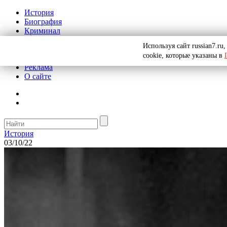
История
Биография
Криминал
СССР
Используя сайт russian7.r
Тайны
cookie, которые указаны в
Рекомендации
Реклама
О сайте
История
03/10/22