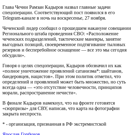
Глава Чечни Рамзан Кадыров назвал главные задачи
спецоперации. Соответствующий пост появился в его
Telegram-канале в ночь на воскресенье, 27 ноября.
Чеченский лидер сообщил о прошедшем накануне совещании
Регионального штаба проведения СВО: «Расположение
чеченских подразделений, тактические маневры, занятие
выгодных позиций, своевременное подтягивание тыловых
резервов и бесперебойное оснащение — все это мы сегодня
обсудили».
Говоря о целях спецоперации, Кадыров обозначил их как
«полное уничтожение проявлений сатанизма*: шайтанов,
бандеровцев, нацистов». При этом политик отметил, что
определений и проявлений может быть множество, но суть
всегда одна — «это отсутствие человечности, принципов
морали, распространение нечисти».
В финале Кадыров намекнул, что на фронте готовятся
«сюрпризы» для СВУ, написав, что карта на фотографии
закрыта неспроста.
* - организация, признанная в РФ экстремистской
Ярослав Горбунов