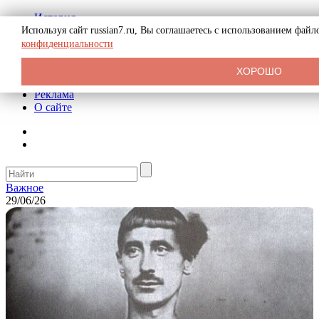
История
Биография
Используя сайт russian7.ru, Вы соглашаетесь с использованием фай
Криминал
конфиденциальности
СССР
Тайны
ХОРОШО
Рекомендации
Реклама
О сайте
Важное
29/06/26