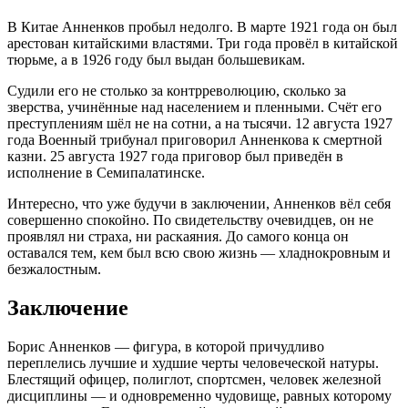
В Китае Анненков пробыл недолго. В марте 1921 года он был
арестован китайскими властями
. Три года провёл в китайской
тюрьме, а в 1926 году был выдан большевикам
.
Судили его не столько за контрреволюцию, сколько за
зверства, учинённые над населением и пленными
. Счёт его
преступлениям шёл не на сотни, а на тысячи
. 12 августа 1927
года Военный трибунал приговорил Анненкова к смертной
казни
. 25 августа 1927 года приговор был приведён в
исполнение в Семипалатинске
.
Интересно, что уже будучи в заключении, Анненков вёл себя
совершенно спокойно. По свидетельству очевидцев, он не
проявлял ни страха, ни раскаяния. До самого конца он
оставался тем, кем был всю свою жизнь — хладнокровным и
безжалостным.
Заключение
Борис Анненков — фигура, в которой причудливо
переплелись лучшие и худшие черты человеческой натуры.
Блестящий офицер, полиглот, спортсмен, человек железной
дисциплины — и одновременно чудовище, равных которому