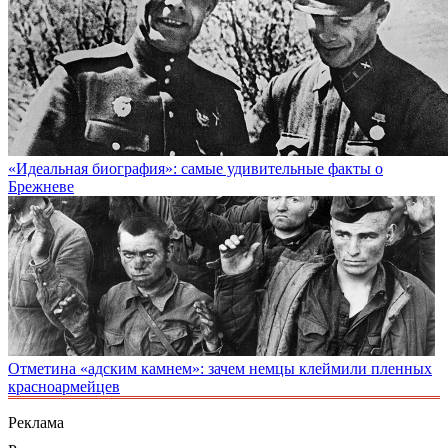
«Идеальная биография»: самые удивительные факты о
Брежневе
Отметина «адским камнем»: зачем немцы клеймили пленных
красноармейцев
Реклама