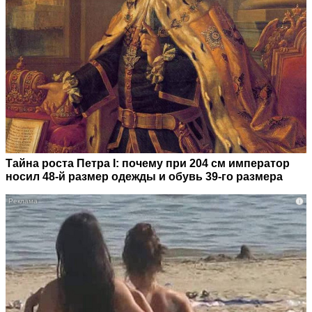
Тайна роста Петра I: почему при 204 см император
носил 48-й размер одежды и обувь 39-го размера
i