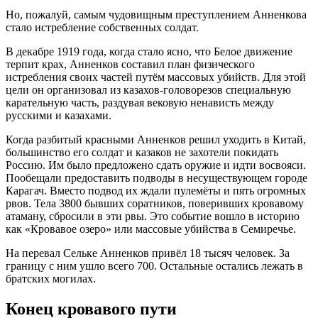
Но, пожалуй, самым чудовищным преступлением Анненкова
стало истребление собственных солдат.
В декабре 1919 года, когда стало ясно, что Белое движение
терпит крах, Анненков составил план физического
истребления своих частей путём массовых убийств
. Для этой
цели он организовал из казахов-головорезов специальную
карательную часть, раздувая вековую ненависть между
русскими и казахами
.
Когда разбитый красными Анненков решил уходить в Китай,
большинство его солдат и казаков не захотели покидать
Россию. Им было предложено сдать оружие и идти восвояси.
Пообещали предоставить подводы в несуществующем городе
Карагач
. Вместо подвод их ждали пулемёты и пять огромных
рвов. Тела 3800 бывших соратников, поверивших кровавому
атаману, сбросили в эти рвы
. Это событие вошло в историю
как «Кровавое озеро» или массовые убийства в Семиречье
.
На перевал Сельке Анненков привёл 18 тысяч человек. За
границу с ним ушло всего 700
. Остальные остались лежать в
братских могилах.
Конец кровавого пути