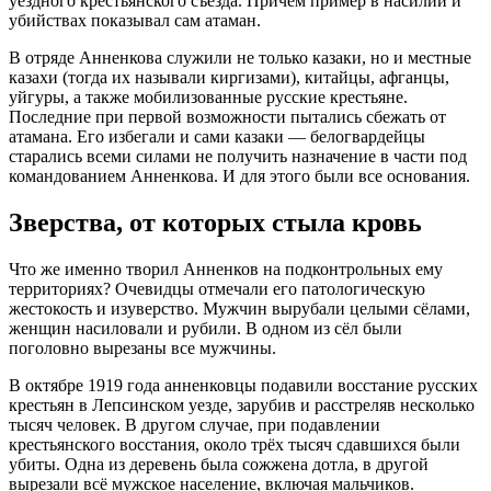
уездного крестьянского съезда
. Причём пример в насилии и
убийствах показывал сам атаман
.
В отряде Анненкова служили не только казаки, но и местные
казахи (тогда их называли киргизами), китайцы, афганцы,
уйгуры, а также мобилизованные русские крестьяне
.
Последние при первой возможности пытались сбежать от
атамана
. Его избегали и сами казаки — белогвардейцы
старались всеми силами не получить назначение в части под
командованием Анненкова
. И для этого были все основания.
Зверства, от которых стыла кровь
Что же именно творил Анненков на подконтрольных ему
территориях? Очевидцы отмечали его патологическую
жестокость и изуверство
. Мужчин вырубали целыми сёлами,
женщин насиловали и рубили
. В одном из сёл были
поголовно вырезаны все мужчины
.
В октябре 1919 года анненковцы подавили восстание русских
крестьян в Лепсинском уезде, зарубив и расстреляв несколько
тысяч человек
. В другом случае, при подавлении
крестьянского восстания, около трёх тысяч сдавшихся были
убиты. Одна из деревень была сожжена дотла, в другой
вырезали всё мужское население, включая мальчиков
.