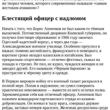
же творил человек, которого современники называли «самым
жестоким атаманом»?
Блестящий офицер с надломом
Начать с того, что Борис Анненков не был каким-то тёмным
выскочкой. Потомственный дворянин Киевской губернии
, он
получил блестящее образование: в 1906 году окончил
Одесский кадетский корпус, а через два года —
Александровское военное училище
. Особенно преуспел в
языках: помимо английского, французского и немецкого, в
короткие сроки овладел казахским и китайским
. Был
прекрасным спортсменом — отлично фехтовал, скакал на
лошади и стрелял
. Не пил, не курил, чуждался женщин и не
заводил друзей
. Его называли «Чёрным бароном» за
пристрастие к чёрному цвету в одежде
.
В Первую мировую войну его военный талант раскрылся в
полной мере. Попав в окружение, он сумел совершить
практически невозможное — вывести из него остатки полка
.
Зарекомендовав себя как отличный офицер, Анненков был
назначен командиром партизанского отряда из казаков-
добровольцев. Он воевал в тылу врага, совершал дерзкие
рейды, заставал немцев врасплох
. Железная дисциплина среди