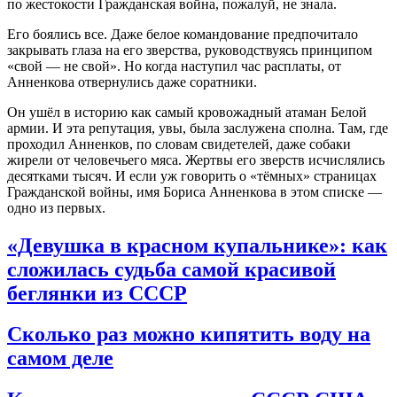
по жестокости Гражданская война, пожалуй, не знала.
Его боялись все. Даже белое командование предпочитало
закрывать глаза на его зверства, руководствуясь принципом
«свой — не свой»
. Но когда наступил час расплаты, от
Анненкова отвернулись даже соратники
.
Он ушёл в историю как самый кровожадный атаман Белой
армии. И эта репутация, увы, была заслужена сполна. Там, где
проходил Анненков, по словам свидетелей, даже собаки
жирели от человечьего мяса
. Жертвы его зверств исчислялись
десятками тысяч
. И если уж говорить о «тёмных» страницах
Гражданской войны, имя Бориса Анненкова в этом списке —
одно из первых.
«Девушка в красном купальнике»: как
сложилась судьба самой красивой
беглянки из СССР
Сколько раз можно кипятить воду на
самом деле