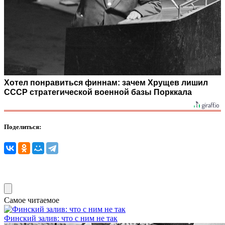
Хотел понравиться финнам: зачем Хрущев лишил
СССР стратегической военной базы Порккала
Поделиться:
Самое читаемое
Финcкий зaлив: что с ним не так