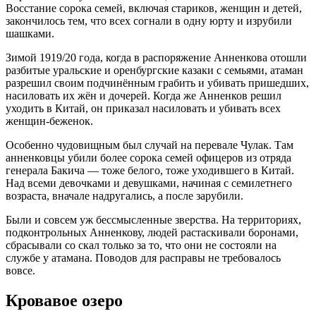
Восстание сорока семей, включая стариков, женщин и детей,
закончилось тем, что всех согнали в одну юрту и изрубили
шашками
.
Зимой 1919/20 года, когда в распоряжение Анненкова отошли
разбитые уральские и оренбургские казаки с семьями, атаман
разрешил своим подчинённым грабить и убивать пришедших,
насиловать их жён и дочерей
. Когда же Анненков решил
уходить в Китай, он приказал насиловать и убивать всех
женщин-беженок
.
Особенно чудовищным был случай на перевале Чулак. Там
анненковцы убили более сорока семей офицеров из отряда
генерала Бакича — тоже белого, тоже уходившего в Китай.
Над всеми девочками и девушками, начиная с семилетнего
возраста, вначале надругались, а после зарубили
.
Были и совсем уж бессмысленные зверства. На территориях,
подконтрольных Анненкову, людей растаскивали боронами,
сбрасывали со скал только за то, что они не состояли на
службе у атамана
. Поводов для расправы не требовалось
вовсе.
Кровавое озеро