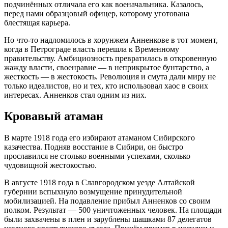
подчинённых отличала его как военачальника
. Казалось,
перед нами образцовый офицер, которому уготована
блестящая карьера.
Но что-то надломилось в хорунжем Анненкове в тот момент,
когда в Петрограде власть перешла к Временному
правительству
. Амбициозность превратилась в откровенную
жажду власти, своенравие — в неприкрытое бунтарство, а
жесткость — в жестокость
. Революция и смута дали миру не
только идеалистов, но и тех, кто использовал хаос в своих
интересах
. Анненков стал одним из них.
Кровавый атаман
В марте 1918 года его избирают атаманом Сибирского
казачества
. Подняв восстание в Сибири
, он быстро
прославился не столько военными успехами, сколько
чудовищной жестокостью.
В августе 1918 года в Славгородском уезде Алтайской
губернии вспыхнуло возмущение принудительной
мобилизацией. На подавление прибыл Анненков со своим
полком. Результат — 500 уничтоженных человек
. На площади
были захвачены в плен и зарублены шашками 87 делегатов