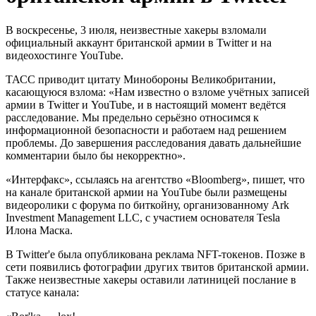
В воскресенье, 3 июля, неизвестные хакеры взломали
официальный аккаунт британской армии в Twitter и на
видеохостинге YouTube.
ТАСС приводит цитату Минобороны Великобритании,
касающуюся взлома: «Нам известно о взломе учётных записей
армии в Twitter и YouTube, и в настоящий момент ведётся
расследование. Мы предельно серьёзно относимся к
информационной безопасности и работаем над решением
проблемы. До завершения расследования давать дальнейшие
комментарии было бы некорректно».
«Интерфакс», ссылаясь на агентство «Bloomberg», пишет, что
на канале британской армии на YouTube были размещены
видеоролики с форума по биткойну, организованному Ark
Investment Management LLC, с участием основателя Tesla
Илона Маска.
В Twitter'e была опубликована реклама NFT-токенов. Позже в
сети появились фотографии других твитов британской армии.
Также неизвестные хакеры оставили латиницей послание в
статусе канала: