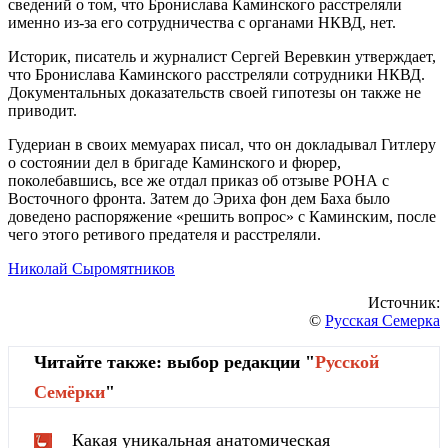
сведений о том, что Бронислава Каминского расстреляли
именно из-за его сотрудничества с органами НКВД, нет.
Историк, писатель и журналист Сергей Веревкин утверждает,
что Бронислава Каминского расстреляли сотрудники НКВД.
Документальных доказательств своей гипотезы он также не
приводит.
Гудериан в своих мемуарах писал, что он докладывал Гитлеру
о состоянии дел в бригаде Каминского и фюрер,
поколебавшись, все же отдал приказ об отзыве РОНА с
Восточного фронта. Затем до Эриха фон дем Баха было
доведено распоряжение «решить вопрос» с Каминским, после
чего этого ретивого предателя и расстреляли.
Николай Сыромятников
Источник:
©
Русская Семерка
Читайте также: выбор редакции "
Русской
Cемёрки
"
Какая уникальная анатомическая