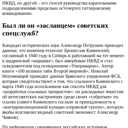
НКВД, по другой – его способ руководства карательными
подразделениями предельно осточертел гитлеровскому
командованию.
Был ли он «засланцем» советских
спецслужб?
Кандидат исторических наук Александр Петрушин приводит
данные, что инженер-технолог Бронислав Каминский,
сосланный в 1940 году в Сибирь и работавший на тот момент
в шадринской «шарашке», был завербован НКВД и стал
осведомителем под псевдонимом «Ультрамарин». Автор
книги «100 великих тайн Второй мировой», Николай
Непомнящий приводит данные Брянского управления ФСБ,
которые свидетельствуют о том, что ссыльного Каминского с
марта 1940 года использовали как сексота НКВД для
«разработки ссыльных троцкистов»: он докладывал чекистам
об антисоветских настроениях среди своих «собратьев» по
ссылке (самого Каминского сослали за принадлежность к
«контрреволюционной кулацко-эсеровской группе», которую
якобы возглавлял видный советский экономист Александр
Чаянов).
По информации современных российских историков,