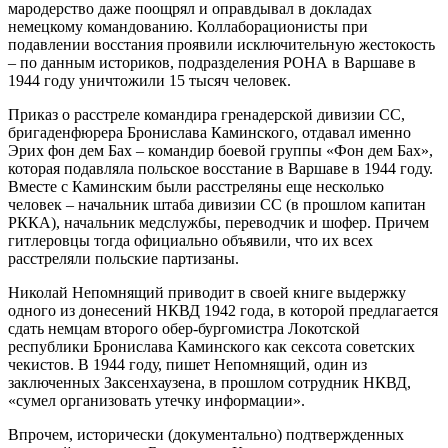
мародерство даже поощрял и оправдывал в докладах
немецкому командованию. Коллаборационисты при
подавлении восстания проявили исключительную жестокость
– по данным историков, подразделения РОНА в Варшаве в
1944 году уничтожили 15 тысяч человек.
Приказ о расстреле командира гренадерской дивизии СС,
бригаденфюрера Бронислава Каминского, отдавал именно
Эрих фон дем Бах – командир боевой группы «Фон дем Бах»,
которая подавляла польское восстание в Варшаве в 1944 году.
Вместе с Каминским были расстреляны еще несколько
человек – начальник штаба дивизии СС (в прошлом капитан
РККА), начальник медслужбы, переводчик и шофер. Причем
гитлеровцы тогда официально объявили, что их всех
расстреляли польские партизаны.
Николай Непомнящий приводит в своей книге выдержку
одного из донесений НКВД 1942 года, в которой предлагается
сдать немцам второго обер-бургомистра Локотской
республики Бронислава Каминского как сексота советских
чекистов. В 1944 году, пишет Непомнящий, один из
заключенных Заксенхаузена, в прошлом сотрудник НКВД,
«сумел организовать утечку информации».
Впрочем, исторически (документально) подтвержденных