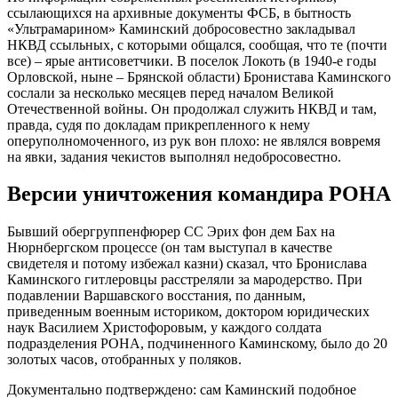
ссылающихся на архивные документы ФСБ, в бытность
«Ультрамарином» Каминский добросовестно закладывал
НКВД ссыльных, с которыми общался, сообщая, что те (почти
все) – ярые антисоветчики. В поселок Локоть (в 1940-е годы
Орловской, ныне – Брянской области) Бронистава Каминского
сослали за несколько месяцев перед началом Великой
Отечественной войны. Он продолжал служить НКВД и там,
правда, судя по докладам прикрепленного к нему
оперуполномоченного, из рук вон плохо: не являлся вовремя
на явки, задания чекистов выполнял недобросовестно.
Версии уничтожения командира РОНА
Бывший обергруппенфюрер СС Эрих фон дем Бах на
Нюрнбергском процессе (он там выступал в качестве
свидетеля и потому избежал казни) сказал, что Бронислава
Каминского гитлеровцы расстреляли за мародерство. При
подавлении Варшавского восстания, по данным,
приведенным военным историком, доктором юридических
наук Василием Христофоровым, у каждого солдата
подразделения РОНА, подчиненного Каминскому, было до 20
золотых часов, отобранных у поляков.
Документально подтверждено: сам Каминский подобное