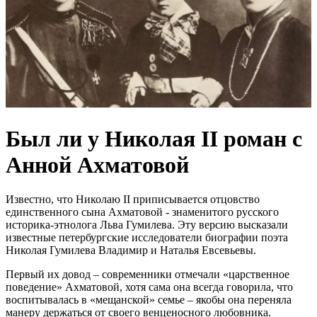
Был ли у Николая II роман с
Анной Ахматовой
Известно, что Николаю II приписывается отцовство
единственного сына Ахматовой - знаменитого русского
историка-этнолога Льва Гумилева. Эту версию высказали
известные петербургские исследователи биографии поэта
Николая Гумилева Владимир и Наталья Евсевьевы.
Первый их довод – современники отмечали «царственное
поведение» Ахматовой, хотя сама она всегда говорила, что
воспитывалась в «мещанской» семье – якобы она переняла
манеру держаться от своего венценосного любовника.