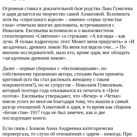
Огромная ставка в доказательной базе родства Льва Гумилева
и царя делается на творчество самой Ахматовой. Вспомнить
хотя бы «сероглазого короля» – именно «серые лучистые
глаза» отмечали многие дипломаты, встречавшиеся с
Николаем. Евсевьевы вспомнили и о малоизвестном
стихотворении «Смятение» со строками: «А взгляды – как
лучи. Я только вздрогнула: этот/ Может меня приручить» и «И
загадочных, древних ликов/ На меня поглядели очи…» По
мнению исследователей, мало кто, кроме царя, мог обладать
«загадочным древним ликом».
Далее – первые сборники с «беспомощными», по
собственному признанию автора, стихами были приняты
критикой (кто бы стал распекать женщину с таким
покровителем?), но не супругом – Николаем Гумилевым,
который полтора года отказывался их печатать в «Цехе
поэтов». Евсевьевы утверждают, что «Вечер» и «Четки»
имели успех во многом благодаря тому, что вышли в самый
разгар отношений Ахматовой и царя, в то время как сборник
«Белая стая» 1917 года не был замечен, как и две
последующие книги.
Если связь с Блоком Анна Андреевна категорически
опровергала, то слухи об отношениях с царем – никогда. При