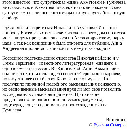
этом известно, что супружеская жизнь Ахматовой и Гумилева
не сложилась, и Ахматова писала, что после рождения сына
супруги с молчаливого согласия дали друг другу абсолютную
свободу.
Где же могли встретиться Николай и Ахматова? И на этот
вопрос у Евсевьевых есть ответ: из окон своего дома поэтесса
могла видеть прогуливающегося по Александровскому парку
царя, а так как резиденция была открыта для публики, Анна
Андреевна вполне могла подойти к нему и заговорить.
Косвенное подтверждение отцовства Николая найдено и у
Эммы Герштейн – известного литературоведа, жившего в
одно время с поэтессой. В «Записках об Анне Ахматовой»
она писала, что та ненавидела своего «Сероглазого короля»,
потому что «ее сын был от Короля, а не от мужа». Что
послужило причиной подобного высказывания неизвестно,
но беспочвенные высказывания вряд ли мог себе позволить
исследователь с таким авторитетом. При этом не
представлено ни одного исторического документа,
подтверждающего царственное происхождение Льва
Гумилева.
Источник:
©
Русская Семерка