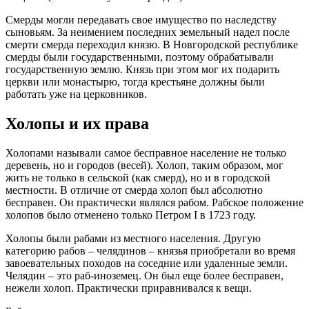
Смерды могли передавать свое имущество по наследству
сыновьям. За неимением последних земельный надел после
смерти смерда переходил князю. В Новгородской республике
смерды были государственными, поэтому обрабатывали
государственную землю. Князь при этом мог их подарить
церкви или монастырю, тогда крестьяне должны были
работать уже на церковников.
Холопы и их права
Холопами называли самое бесправное население не только
деревень, но и городов (весей). Холоп, таким образом, мог
жить не только в сельской (как смерд), но и в городской
местности. В отличие от смерда холоп был абсолютно
бесправен. Он практически являлся рабом. Рабское положение
холопов было отменено только Петром I в 1723 году.
Холопы были рабами из местного населения. Другую
категорию рабов – челядинов – князья приобретали во время
завоевательных походов на соседние или удаленные земли.
Челядин – это раб-иноземец. Он был еще более бесправен,
нежели холоп. Практически приравнивался к вещи.