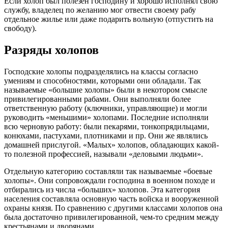
Если холоп был полезен господину и хорошо исполнял свою
службу, владелец по желанию мог отвести своему рабу
отдельное жилье или даже подарить вольную (отпустить на
свободу).
Разряды холопов
Господские холопы подразделялись на классы согласно
умениям и способностями, которыми они обладали. Так
называемые «большие холопы» были в некотором смысле
привилегированными рабами. Они выполняли более
ответственную работу (ключники, управляющие) и могли
руководить «меньшими» холопами. Последние исполняли
всю черновую работу: были пекарями, тонкопрядильцами,
конюхами, пастухами, плотниками и пр. Они же являлись
домашней прислугой. «Малых» холопов, обладающих какой-
то полезной профессией, называли «деловыми людьми».
Отдельную категорию составляли так называемые «боевые
холопы». Они сопровождали господина в военном походе и
отбирались из числа «больших» холопов. Эта категория
населения составляла основную часть войска и вооруженной
охраны князя. По сравнению с другими классами холопов она
была достаточно привилегированной, чем-то средним между
крестьянами и дворянами.