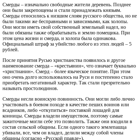
Смерды – изначально свободные жители деревень. Позднее
они были закрепощены и стали принадлежать князьям.
Смерды относились к низшим слоям русского общества, но не
были такими же бесправными и зависимыми, как холопы.
Они могли иметь свой собственный земельный надел, но
были обязаны также обрабатывать и землю помещика. При
этом цена жизни и смерда, и холопа была одинакова.
Официальный штраф за убийство любого из этих людей – 5
рублей.
После принятия Русью христианства появилось и другое
наименование смерда – «крестьянин», что означает буквально
«христианин». Смерд – более языческое понятие. При этом
оно очень долго использовалось на Руси и постепенно стало
приобретать негативный характер. Так стали презрительно
называть простолюдинов.
Смерды несли воинскую повинность. Они могли либо лично
участвовать в боевом походе в качестве пеших воинов или
всадников, либо «откупиться» поставкой лошадей для
конницы. Смерды владели имуществом, поэтому самые
зажиточные могли себе это позволить. Также они входили в
состав сельской общины. Если одного такого землепашца
убивали, все, чем он владел, делили между собой члены
общины (согласно «Русской правде»).