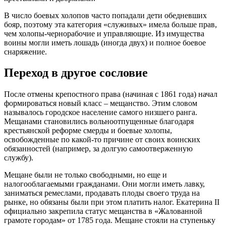
В число боевых холопов часто попадали дети обедневших
бояр, поэтому эта категория «служивых» имела больше прав,
чем холопы-чернорабочие и управляющие. Из имущества
воины могли иметь лошадь (иногда двух) и полное боевое
снаряжение.
Переход в другое сословие
После отмены крепостного права (начиная с 1861 года) начал
формироваться новый класс – мещанство. Этим словом
называлось городское население самого низшего ранга.
Мещанами становились вольноотпущенные благодаря
крестьянской реформе смерды и боевые холопы,
освобожденные по какой-то причине от своих воинских
обязанностей (например, за долгую самоотверженную
службу).
Мещане были не только свободными, но еще и
налогооблагаемыми гражданами. Они могли иметь лавку,
заниматься ремеслами, продавать плоды своего труда на
рынке, но обязаны были при этом платить налог. Екатерина II
официально закрепила статус мещанства в «Жалованной
грамоте городам» от 1785 года. Мещане стояли на ступеньку