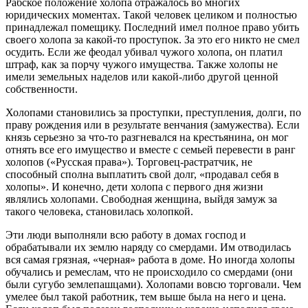
Рабское положение холопа отражалось во многих
юридических моментах. Такой человек целиком и полностью
принадлежал помещику. Последний имел полное право убить
своего холопа за какой-то проступок. За это его никто не смел
осудить. Если же феодал убивал чужого холопа, он платил
штраф, как за порчу чужого имущества. Также холопы не
имели земельных наделов или какой-либо другой ценной
собственности.
Холопами становились за проступки, преступления, долги, по
праву рождения или в результате венчания (замужества). Если
князь серьезно за что-то разгневался на крестьянина, он мог
отнять все его имущество и вместе с семьей перевести в ранг
холопов («Русская права»). Торговец-растратчик, не
способный сполна выплатить свой долг, «продавал себя в
холопы». И конечно, дети холопа с первого дня жизни
являлись холопами. Свободная женщина, выйдя замуж за
такого человека, становилась холопкой.
Эти люди выполняли всю работу в домах господ и
обрабатывали их землю наряду со смердами. Им отводилась
вся самая грязная, «черная» работа в доме. Но иногда холопы
обучались и ремеслам, что не происходило со смердами (они
были сугубо землепашцами). Холопами вовсю торговали. Чем
умелее был такой работник, тем выше была на него и цена.