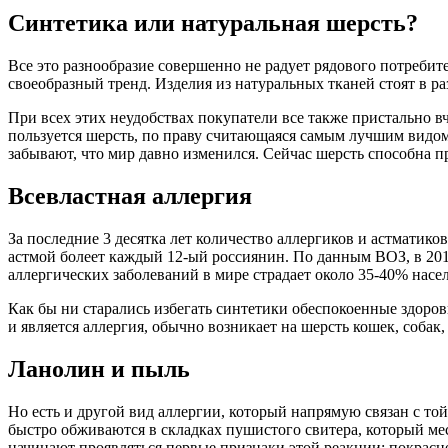
Синтетика или натуральная шерсть?
Все это разнообразие совершенно не радует рядового потреби
своеобразный
тренд
. Изделия из натуральных тканей стоят в р
При всех этих неудобствах покупатели все также пристально 
пользуется шерсть, по праву считающаяся самым лучшим видом
забывают, что мир давно изменился. Сейчас шерсть способна п
Всевластная аллергия
За последние 3 десятка лет количество аллергиков и астматик
астмой болеет каждый 12-ый россиянин. По данным ВОЗ, в 201
аллергических заболеваний в мире страдает около 35-40% насе
Как бы ни старались избегать синтетики обеспокоенные здоро
и является аллергия, обычно возникает на шерсть кошек, соб
Ланолин и пыль
Но есть и другой вид аллергии, который напрямую связан с т
быстро
обживаются
в складках пушистого свитера, который ме
начинают проявляться первые признаки этой реакции: покрасн