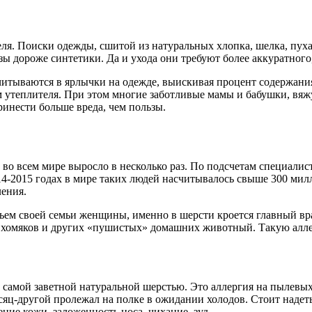
теля. Поиски одежды, сшитой из натуральных хлопка, шелка, пу
азы дороже синтетики. Да и ухода они требуют более аккуратного
вчитываются в ярлычки на одежде, выискивая процент содержани
 утеплителя. При этом многие заботливые мамы и бабушки, вяжу
ринести больше вреда, чем пользы.
ов во всем мире выросло в несколько раз. По подсчетам специал
4-2015 годах в мире таких людей насчитывалось свыше 300 милл
ления.
вьем своей семьи женщины, именно в шерсти кроется главный в
ак, хомяков и других «пушистых» домашних животный. Такую ал
ой самой заветной натуральной шерстью. Это аллергия на пыле
сяц-другой пролежал на полке в ожидании холодов. Стоит надеть
ение кожи, заложенность носа,
чихание
, зуд.