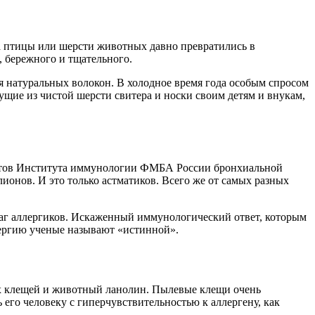
ха птицы или шерсти животных давно превратились в
, бережного и тщательного.
я натуральных волокон. В холодное время года особым спросом
щие из чистой шерсти свитера и носки своим детям и внукам,
истов Института иммунологии
ФМБА
России бронхиальной
ионов. И это только астматиков. Всего же от самых разных
раг аллергиков. Искаженный иммунологический ответ, которым
лергию ученые называют «истинной».
вых клещей и животный ланолин. Пылевые клещи очень
 его человеку с
гиперчувствительностью
к аллергену, как