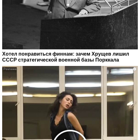
Хотел понравиться финнам: зачем Хрущев лишил
СССР стратегической военной базы Порккала
i