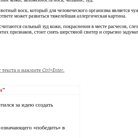
вотный воск, который для человеческого организма является чу
твете может развиться тяжелейшая аллергическая картина.
читаются сильный зуд кожи, покраснения в месте
расчесов
, сле
этих признаков, стоит снять шерстяной свитер и серьезно задум
и
"
тился за идею создать
, означающего «победить» в