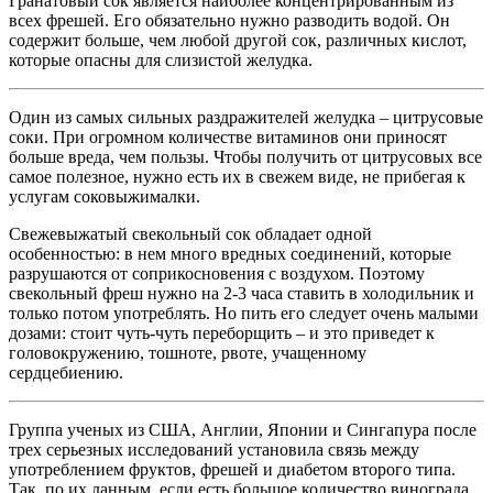
Гранатовый сок является наиболее концентрированным из
всех фрешей. Его обязательно нужно разводить водой. Он
содержит больше, чем любой другой сок, различных кислот,
которые опасны для слизистой желудка.
Один из самых сильных раздражителей желудка – цитрусовые
соки. При огромном количестве витаминов они приносят
больше вреда, чем пользы. Чтобы получить от цитрусовых все
самое полезное, нужно есть их в свежем виде, не прибегая к
услугам соковыжималки.
Свежевыжатый свекольный сок обладает одной
особенностью: в нем много вредных соединений, которые
разрушаются от соприкосновения с воздухом. Поэтому
свекольный фреш нужно на 2-3 часа ставить в холодильник и
только потом употреблять. Но пить его следует очень малыми
дозами: стоит чуть-чуть переборщить – и это приведет к
головокружению, тошноте, рвоте, учащенному
сердцебиению.
Группа ученых из США, Англии, Японии и Сингапура после
трех серьезных исследований установила связь между
употреблением фруктов, фрешей и диабетом второго типа.
Так, по их данным, если есть большое количество винограда,