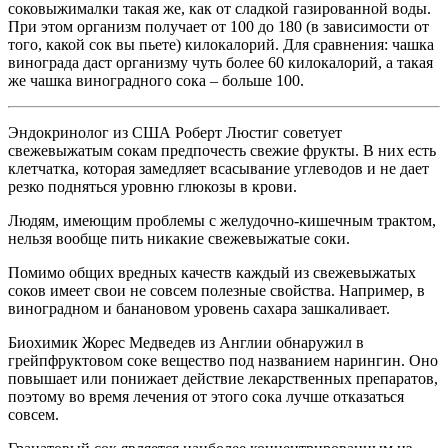
соковыжималки такая же, как от сладкой газированной воды.
При этом организм получает от 100 до 180 (в зависимости от
того, какой сок вы пьете) килокалорий. Для сравнения: чашка
винограда даст организму чуть более 60 килокалорий, а такая
же чашка виноградного сока – больше 100.
Эндокринолог из США Роберт Люстиг советует
свежевыжатым сокам предпочесть свежие фрукты. В них есть
клетчатка, которая замедляет всасывание углеводов и не дает
резко подняться уровню глюкозы в крови.
Людям, имеющим проблемы с желудочно-кишечным трактом,
нельзя вообще пить никакие свежевыжатые соки.
Помимо общих вредных качеств каждый из свежевыжатых
соков имеет свои не совсем полезные свойства. Например, в
виноградном и банановом уровень сахара зашкаливает.
Биохимик Жорес Медведев из Англии обнаружил в
грейпфруктовом соке вещество под названием нарингин. Оно
повышает или понижает действие лекарственных препаратов,
поэтому во время лечения от этого сока лучше отказаться
совсем.