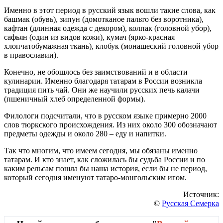
Именно в этот период в русский язык вошли такие слова, как
башмак (обувь), зипун (домотканое пальто без воротника),
кафтан (длинная одежда с декором), колпак (головной убор),
сафьян (один из видов кожи), кумач (ярко-красная
хлопчатобумажная ткань), клобук (монашеский головной убор
в православии).
Конечно, не обошлось без заимствований и в области
кулинарии. Именно благодаря татарам в России возникла
традиция пить чай. Они же научили русских печь калачи
(пшеничный хлеб определенной формы).
Филологи подсчитали, что в русском языке примерно 2000
слов тюркского происхождения. Из них около 300 обозначают
предметы одежды и около 280 – еду и напитки.
Так что многим, что имеем сегодня, мы обязаны именно
татарам. И кто знает, как сложилась бы судьба России и по
каким рельсам пошла бы наша история, если бы не период,
который сегодня именуют татаро-монгольским игом.
Источник:
©
Русская Семерка