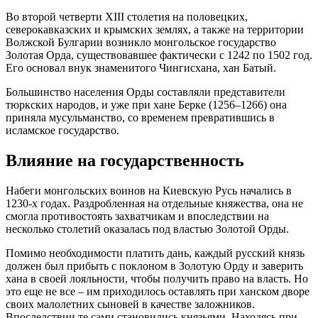
Во второй четверти XIII столетия на половецких,
северокавказских и крымских землях, а также на территории
Волжской Булгарии возникло монгольское государство
Золотая Орда, существовавшее фактически с 1242 по 1502 год.
Его основал внук знаменитого Чингисхана, хан Батый.
Большинство населения Орды составляли представители
тюркских народов, и уже при хане Берке (1256–1266) она
приняла мусульманство, со временем превратившись в
исламское государство.
Влияние на государственность
Набеги монгольских воинов на Киевскую Русь начались в
1230-х годах. Раздробленная на отдельные княжества, она не
смогла противостоять захватчикам и впоследствии на
несколько столетий оказалась под властью Золотой Орды.
Помимо необходимости платить дань, каждый русский князь
должен был прибыть с поклоном в Золотую Орду и заверить
хана в своей лояльности, чтобы получить право на власть. Но
это еще не все – им приходилось оставлять при ханском дворе
своих малолетних сыновей в качестве заложников.
Впоследствии те сами становились князьями. Находясь при