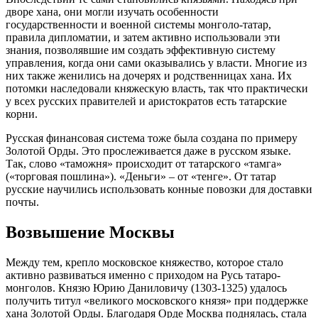
дворе хана, они могли изучать особенности
государственности и военной системы монголо-татар,
правила дипломатии, и затем активно использовали эти
знания, позволявшие им создать эффективную систему
управления, когда они сами оказывались у власти. Многие из
них также женились на дочерях и родственницах хана. Их
потомки наследовали княжескую власть, так что практически
у всех русских правителей и аристократов есть татарские
корни.
Русская финансовая система тоже была создана по примеру
Золотой Орды. Это прослеживается даже в русском языке.
Так, слово «таможня» происходит от татарского «тамга»
(«торговая пошлина»). «Деньги» – от «тенге». От татар
русские научились использовать конные повозки для доставки
почты.
Возвышение Москвы
Между тем, крепло московское княжество, которое стало
активно развиваться именно с приходом на Русь татаро-
монголов. Князю Юрию Даниловичу (1303-1325) удалось
получить титул «великого московского князя» при поддержке
хана Золотой Орды. Благодаря Орде Москва поднялась, стала