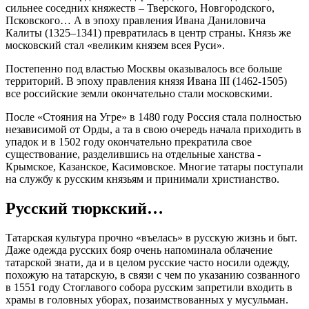
сильнее соседних княжеств – Тверского, Новгородского,
Псковского… А в эпоху правления Ивана Даниловича
Калиты (1325–1341) превратилась в центр страны. Князь же
московский стал «великим князем всея Руси».
Постепенно под властью Москвы оказывалось все больше
территорий. В эпоху правления князя Ивана III (1462-1505)
все российские земли окончательно стали московскими.
После «Стояния на Угре» в 1480 году Россия стала полностью
независимой от Орды, а та в свою очередь начала приходить в
упадок и в 1502 году окончательно прекратила свое
существование, разделившись на отдельные ханства -
Крымское, Казанское, Касимовское. Многие татары поступали
на службу к русским князьям и принимали христианство.
Русский тюркский…
Татарская культура прочно «въелась» в русскую жизнь и быт.
Даже одежда русских бояр очень напоминала облачение
татарской знати, да и в целом русские часто носили одежду,
похожую на татарскую, в связи с чем по указанию созванного
в 1551 году Стоглавого собора русским запретили входить в
храмы в головных уборах, позаимствованных у мусульман.