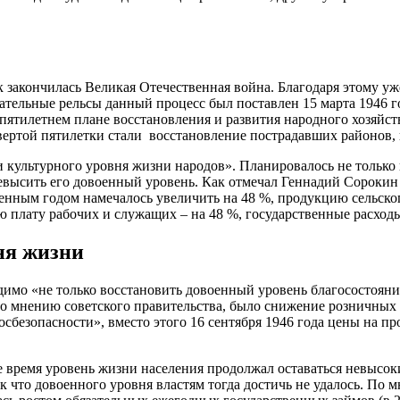
к закончилась Великая Отечественная война. Благодаря этому уж
тельные рельсы данный процесс был поставлен 15 марта 1946 год
 пятилетнем плане восстановления и развития народного хозяйст
ертой пятилетки стали восстановление пострадавших районов, 
 культурного уровня жизни народов». Планировалось не только
ревысить его довоенный уровень. Как отмечал Геннадий Сорокин
ным годом намечалось увеличить на 48 %, продукцию сельского
ю плату рабочих и служащих – на 48 %, государственные расходы
ня жизни
одимо «не только восстановить довоенный уровень благосостоян
по мнению советского правительства, было снижение розничных
сбезопасности», вместо этого 16 сентября 1946 года цены на пр
время уровень жизни населения продолжал оставаться невысоким
 Так что довоенного уровня властям тогда достичь не удалось. П