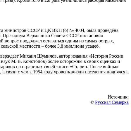
4 раза). Кроме того в 2,8 раза увеличились расходы населения
вета министров СССР и ЦК ВКП (б) № 4004, была проведена
ода Президиум Верховного Совета СССР постановил
й вопрос продолжал оставаться одним из самых острых,
сельской местности – более 3,8 миллиона усадеб.
 утверждает Михаил Шумилов, автор издания «История России
 наук М. В. Конотопов) более осторожны в своих оценках и
Стариков на страницах своей книги «Сталин. После войны»
 в связи с чем к 1954 году уровень жизни населения поднялся в
Источник:
©
Русская Семерка