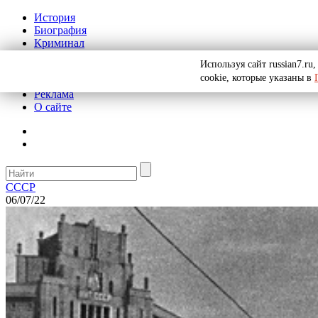
История
Биография
Криминал
СССР
Используя сайт russian7.r
Тайны
cookie, которые указаны в
Рекомендации
Реклама
О сайте
СССР
06/07/22