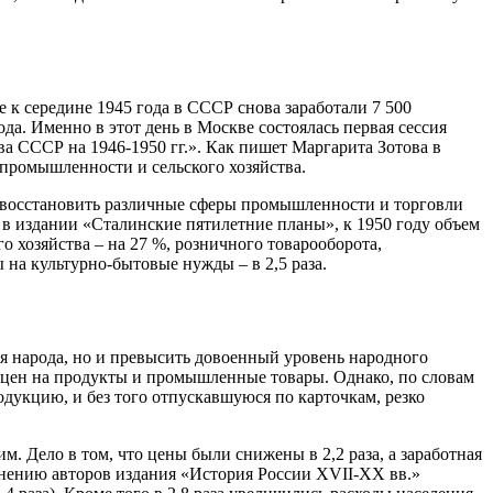
е к середине 1945 года в СССР снова заработали 7 500
а. Именно в этот день в Москве состоялась первая сессия
ва СССР на 1946-1950 гг.». Как пишет Маргарита Зотова в
промышленности и сельского хозяйства.
 восстановить различные сферы промышленности и торговли
 в издании «Сталинские пятилетние планы», к 1950 году объем
 хозяйства – на 27 %, розничного товарооборота,
 на культурно-бытовые нужды – в 2,5 раза.
ия народа, но и превысить довоенный уровень народного
 цен на продукты и промышленные товары. Однако, по словам
одукцию, и без того отпускавшуюся по карточкам, резко
. Дело в том, что цены были снижены в 2,2 раза, а заработная
о мнению авторов издания «История России XVII-ХХ вв.»