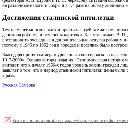
(редакторы А. В. Шубин и П. П. Черкасов), ситуация осложняла
на различные налоги и сборы и в 1,4 раза на оплату жилищно-
Достижения сталинской пятилетки
Тем не менее многое в жизни простых людей все же изменилос
денежная реформа и отменены карточки. Как утверждает В. П.
восстановить очередные и дополнительные отпуска рабочим и
поэтому с 1945 по 1952 год в городах и поселках было постро
Благодаря принятым мерам уровень жизни городского населени
1917-2000». Однако авторы издания «Экономическая история м
считают, что к началу 1950-х годов уровень жизни граждан ли
заявляет о том, что в период сталинской пятилетки цены были 
2 раза.
Русская Семёрка