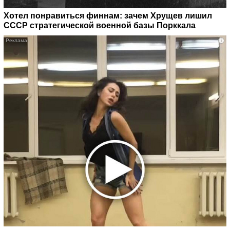
Хотел понравиться финнам: зачем Хрущев лишил
СССР стратегической военной базы Порккала
i