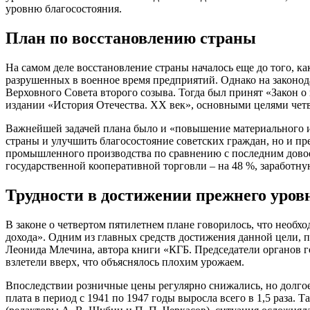
уровню благосостояния.
План по восстановлению страны
На самом деле восстановление страны началось еще до того, ка
разрушенных в военное время предприятий. Однако на законода
Верховного Совета второго созыва. Тогда был принят «Закон о
издании «История Отечества. ХХ век», основными целями четв
Важнейшей задачей плана было и «повышение материального и
страны и улучшить благосостояние советских граждан, но и п
промышленного производства по сравнению с последним довоен
государственной кооперативной торговли – на 48 %, заработну
Трудности в достижении прежнего уров
В законе о четвертом пятилетнем плане говорилось, что необх
дохода». Одним из главных средств достижения данной цели, 
Леонида Млечина, автора книги «КГБ. Председатели органов го
взлетели вверх, что объяснялось плохим урожаем.
Впоследствии розничные цены регулярно снижались, но долгое 
плата в период с 1941 по 1947 годы выросла всего в 1,5 раза.