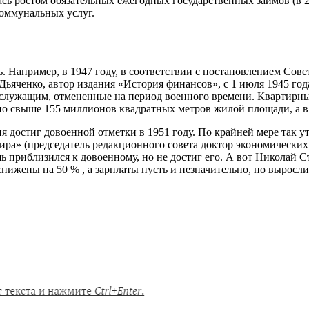
сь ростом обязательных ежегодных государственных займов (в 2,
коммунальных услуг.
ь. Например, в 1947 году, в соответствии с постановлением Со
 Дьяченко, автор издания «История финансов», с 1 июля 1945 г
 служащим, отмененные на период военного времени. Квартирны
ено свыше 155 миллионов квадратных метров жилой площади, а в 
я достиг довоенной отметки в 1951 году. По крайней мере так
ира» (председатель редакционного совета доктор экономических
шь приблизился к довоенному, но не достиг его. А вот Николай 
снижены на 50 % , а зарплаты пусть и незначительно, но выросли,