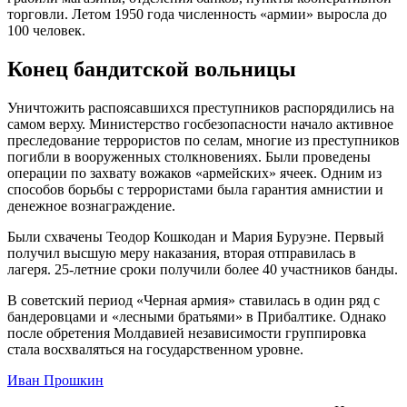
торговли. Летом 1950 года численность «армии» выросла до
100 человек.
Конец бандитской вольницы
Уничтожить распоясавшихся преступников распорядились на
самом верху. Министерство госбезопасности начало активное
преследование террористов по селам, многие из преступников
погибли в вооруженных столкновениях. Были проведены
операции по захвату вожаков «армейских» ячеек. Одним из
способов борьбы с террористами была гарантия амнистии и
денежное вознаграждение.
Были схвачены Теодор Кошкодан и Мария Буруэне. Первый
получил высшую меру наказания, вторая отправилась в
лагеря. 25-летние сроки получили более 40 участников банды.
В советский период «Черная армия» ставилась в один ряд с
бандеровцами и «лесными братьями» в Прибалтике. Однако
после обретения Молдавией независимости группировка
стала восхваляться на государственном уровне.
Иван Прошкин