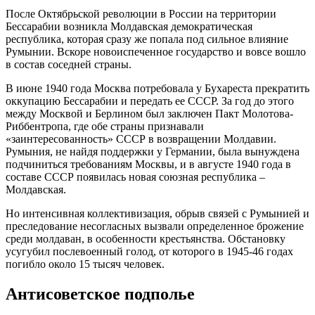
После Октябрьской революции в России на территории
Бессарабии возникла Молдавская демократическая
республика, которая сразу же попала под сильное влияние
Румынии. Вскоре новоиспеченное государство и вовсе вошло
в состав соседней страны.
В июне 1940 года Москва потребовала у Бухареста прекратить
оккупацию Бессарабии и передать ее СССР. За год до этого
между Москвой и Берлином был заключен Пакт Молотова-
Риббентропа, где обе страны признавали
«заинтересованность» СССР в возвращении Молдавии.
Румыния, не найдя поддержки у Германии, была вынуждена
подчиниться требованиям Москвы, и в августе 1940 года в
составе СССР появилась новая союзная республика –
Молдавская.
Но интенсивная коллективизация, обрыв связей с Румынией и
преследование несогласных вызвали определенное брожение
среди молдаван, в особенности крестьянства. Обстановку
усугубил послевоенный голод, от которого в 1945-46 годах
погибло около 15 тысяч человек.
Антисоветское подполье