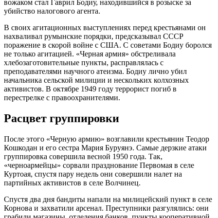
вожаком стал Гаврил Бодиу, находившийся в розыске за
убийство налогового агента.
В своих агитационных выступлениях перед крестьянами он
нахваливал румынские порядки, предсказывал СССР
поражение в скорой войне с США. С советами Бодиу боролся
не только агитацией. «Черная армия» обстреливала
хлебозаготовительные пункты, расправлялась с
преподавателями научного атеизма. Бодиу лично убил
начальника сельской милиции и нескольких колхозных
активистов. В октябре 1949 году террорист погиб в
перестрелке с правоохранителями.
Расцвет группировки
После этого «Черную армию» возглавили крестьянин Теодор
Кошкодан и его сестра Мария Буруянэ. Самые дерзкие атаки
группировка совершила весной 1950 года. Так,
«черноармейцы» сорвали празднование Первомая в селе
Куртоая, спустя пару недель они совершили налет на
партийных активистов в селе Волчинец.
Спустя два дня бандиты напали на милицейский пункт в селе
Корнова и захватили арсенал. Преступники разгулялись: они
грабили магазины, отделения банков, пункты кооперативной