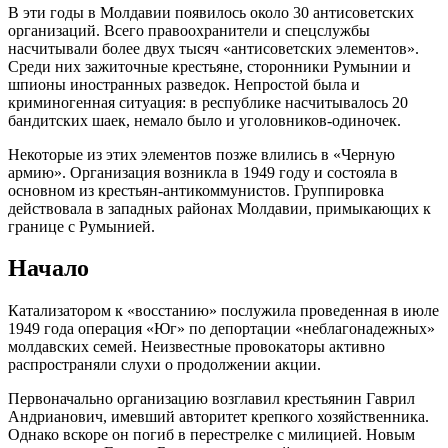
В эти годы в Молдавии появилось около 30 антисоветских
организаций. Всего правоохранители и спецслужбы
насчитывали более двух тысяч «антисоветских элементов».
Среди них зажиточные крестьяне, сторонники Румынии и
шпионы иностранных разведок. Непростой была и
криминогенная ситуация: в республике насчитывалось 20
бандитских шаек, немало было и уголовников-одиночек.
Некоторые из этих элементов позже влились в «Черную
армию». Организация возникла в 1949 году и состояла в
основном из крестьян-антикоммунистов. Группировка
действовала в западных районах Молдавии, примыкающих к
границе с Румынией.
Начало
Катализатором к «восстанию» послужила проведенная в июле
1949 года операция «Юг» по депортации «неблагонадежных»
молдавских семей. Неизвестные провокаторы активно
распространяли слухи о продолжении акции.
Первоначально организацию возглавил крестьянин Гаврил
Андрианович, имевший авторитет крепкого хозяйственника.
Однако вскоре он погиб в перестрелке с милицией. Новым