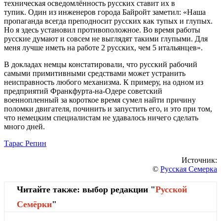
техническая осведомлённость русских ставит их в
тупик. Один из инженеров города Байройт заметил: «Наша
пропаганда всегда преподносит русских как тупых и глупых.
Но я здесь установил противоположное. Во время работы
русские думают и совсем не выглядят такими глупыми. Для
меня лучше иметь на работе 2 русских, чем 5 итальянцев».
В докладах немцы констатировали, что русский рабочий
самыми примитивными средствами может устранить
неисправность любого механизма. К примеру, на одном из
предприятий Франкфурта-на-Одере советский
военнопленный за короткое время сумел найти причину
поломки двигателя, починить и запустить его, и это при том,
что немецким специалистам не удавалось ничего сделать
много дней.
Тарас Репин
Источник:
©
Русская Семерка
Читайте также: выбор редакции "
Русской
Cемёрки
"