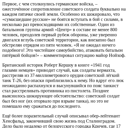
Первое, с чем столкнулись германские войска, –
ожесточённое сопротивление советского солдата буквально на
каждом пятачке своей земли. Особенно их шокировало, что
«сумасшедшие русские» не боятся вступать в бой с силами, в
несколько раз превосходящими их собственные. Один из
батальонов группы армий «Центр» в составе не менее 800
человек, преодолев первый рубеж обороны, уже уверенно
двигался вглубь советской территории, как внезапно был
обстрелян отрядом из пяти человек. «Я не ожидал ничего
подобного! Это чистейшее самоубийство, атаковать батальон
пятёркой бойцов!» – комментировал ситуацию майор Нойхоф.
Британский историк Роберт Кершоу в книге «1941 год
глазами немцев» приводит случай, как солдаты вермахта,
расстреляв из 37-миллиметрового орудия советский лёгкий
танк Т-26, без опаски приблизились к нему. Но вдруг его люк
неожиданно распахнулся и высунувшийся по пояс танкист
стал расстреливать противника из пистолета. Позднее
выяснилось шокирующее обстоятельство: советский солдат
был без ног (их оторвало при взрыве танка), но это не
помешало ему сражаться до последнего.
Ещё более поразительный случай описывал обер-лейтенант
Хенсфальд, закончивший свою жизнь под Сталинградом.
Дело было недалеко от белорусского городка Кричев, где 17