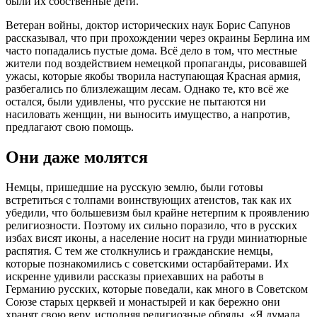
были их собственные дети.
Ветеран войны, доктор исторических наук Борис Сапунов
рассказывал, что при прохождении через окраины Берлина им
часто попадались пустые дома. Всё дело в том, что местные
жители под воздействием немецкой пропаганды, рисовавшей
ужасы, которые якобы творила наступающая Красная армия,
разбегались по близлежащим лесам. Однако те, кто всё же
остался, были удивлены, что русские не пытаются ни
насиловать женщин, ни выносить имущество, а напротив,
предлагают свою помощь.
Они даже молятся
Немцы, пришедшие на русскую землю, были готовы
встретиться с толпами воинствующих атеистов, так как их
убедили, что большевизм был крайне нетерпим к проявлению
религиозности. Поэтому их сильно поразило, что в русских
избах висят иконы, а население носит на груди миниатюрные
распятия. С тем же столкнулись и гражданские немцы,
которые познакомились с советскими остарбайтерами. Их
искренне удивили рассказы приехавших на работы в
Германию русских, которые поведали, как много в Советском
Союзе старых церквей и монастырей и как бережно они
хранят свою веру, исполняя религиозные обряды. «Я думала,