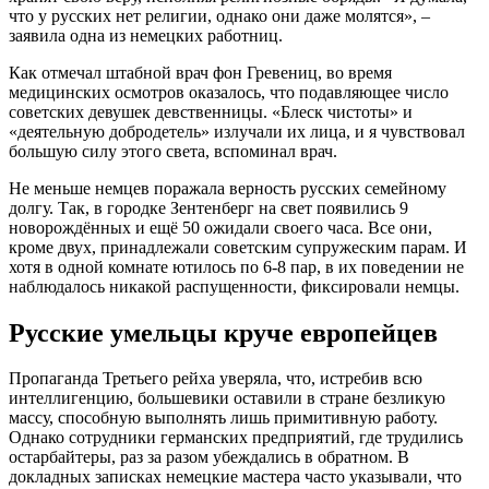
что у русских нет религии, однако они даже молятся», –
заявила одна из немецких работниц.
Как отмечал штабной врач фон Гревениц, во время
медицинских осмотров оказалось, что подавляющее число
советских девушек девственницы. «Блеск чистоты» и
«деятельную добродетель» излучали их лица, и я чувствовал
большую силу этого света, вспоминал врач.
Не меньше немцев поражала верность русских семейному
долгу. Так, в городке Зентенберг на свет появились 9
новорождённых и ещё 50 ожидали своего часа. Все они,
кроме двух, принадлежали советским супружеским парам. И
хотя в одной комнате ютилось по 6-8 пар, в их поведении не
наблюдалось никакой распущенности, фиксировали немцы.
Русские умельцы круче европейцев
Пропаганда Третьего рейха уверяла, что, истребив всю
интеллигенцию, большевики оставили в стране безликую
массу, способную выполнять лишь примитивную работу.
Однако сотрудники германских предприятий, где трудились
остарбайтеры, раз за разом убеждались в обратном. В
докладных записках немецкие мастера часто указывали, что