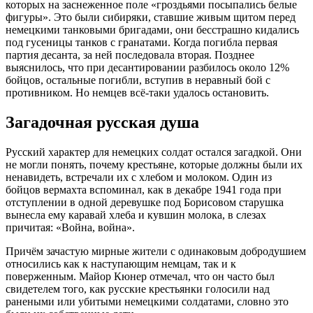
которых на заснеженное поле «гроздьями посыпались белые
фигуры». Это были сибиряки, ставшие живым щитом перед
немецкими танковыми бригадами, они бесстрашно кидались
под гусеницы танков с гранатами. Когда погибла первая
партия десанта, за ней последовала вторая. Позднее
выяснилось, что при десантировании разбилось около 12%
бойцов, остальные погибли, вступив в неравный бой с
противником. Но немцев всё-таки удалось остановить.
Загадочная русская душа
Русский характер для немецких солдат остался загадкой. Они
не могли понять, почему крестьяне, которые должны были их
ненавидеть, встречали их с хлебом и молоком. Один из
бойцов вермахта вспоминал, как в декабре 1941 года при
отступлении в одной деревушке под Борисовом старушка
вынесла ему каравай хлеба и кувшин молока, в слезах
причитая: «Война, война».
Причём зачастую мирные жители с одинаковым добродушием
относились как к наступающим немцам, так и к
поверженным. Майор Кюнер отмечал, что он часто был
свидетелем того, как русские крестьянки голосили над
ранеными или убитыми немецкими солдатами, словно это