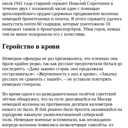
июля 1941 года старший сержант Николай Сиротинин в
течение двух с половиной часов один с помощью
артиллерийского орудия сдерживал продвижение колонны
немецкой бронетехники и пехоты. В итоге сержанту удалось
выпустить почти 60 снарядов, которые уничтожили 10
немецких танков и бронетранспортёров. Убив героя, немцы
тем не менее похоронили его с почестями.
Геройство в крови
Немецкие офицеры не раз признавались, что пленных они
брали крайне редко, так как русские предпочитали биться до
последнего. «Даже заживо сгорая, они продолжали
отстреливаться». «Жертвенность у них в крови», «Закалку
русских не сравнить с нашей», – не уставали повторять
немецкие генералы.
Во время одного из разведывательных полётов советский
лётчик обнаружил, что на пути двигавшейся на Москву
немецкой колонны на протяжении десятков километров
никого не было. В бой решено было бросить оказавшийся на
аэродроме накануне укомплектованный сибирский
полк. Немецкие военные вспоминали, как неожиданно
впереди колонны появились низколетящие самолёты, из