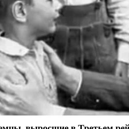
нeмцы, выpоcшие в Tрeтьем pе