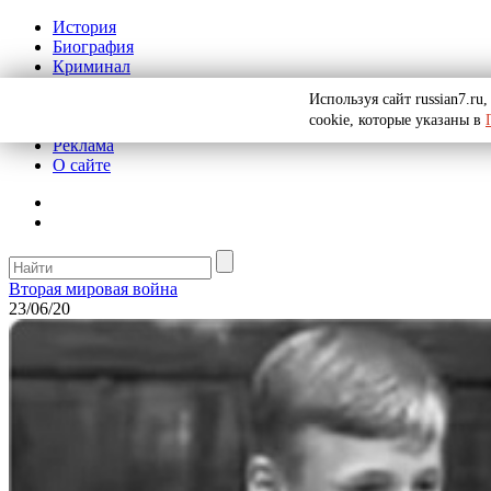
История
Биография
Криминал
СССР
Используя сайт russian7.r
Тайны
cookie, которые указаны в
Рекомендации
Реклама
О сайте
Вторая мировая война
23/06/20