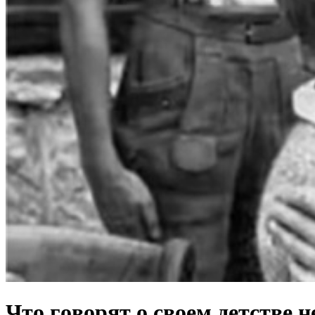
Чтo гoвoрят о cвoем дeтстве 