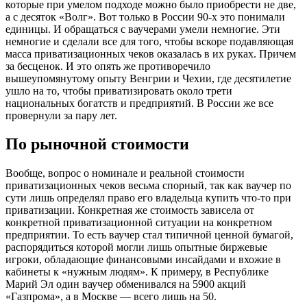
которые при умелом подходе можно было приобрести не две,
а с десяток «Волг». Вот только в России 90-х это понимали
единицы. И обращаться с ваучерами умели немногие. Эти
немногие и сделали все для того, чтобы вскоре подавляющая
масса приватизационных чеков оказалась в их руках. Причем
за бесценок. И это опять же противоречило
вышеупомянутому опыту Венгрии и Чехии, где десятилетие
ушло на то, чтобы приватизировать около трети
национальных богатств и предприятий. В России же все
провернули за пару лет.
По рыночной стоимости
Вообще, вопрос о номинале и реальной стоимости
приватизационных чеков весьма спорный, так как ваучер по
сути лишь определял право его владельца купить что-то при
приватизации. Конкретная же стоимость зависела от
конкретной приватизационной ситуации на конкретном
предприятии. То есть ваучер стал типичной ценной бумагой,
распорядиться которой могли лишь опытные биржевые
игроки, обладающие финансовыми инсайдами и вхожие в
кабинеты к «нужным людям». К примеру, в Республике
Марий Эл один ваучер обменивался на 5900 акций
«Газпрома», а в Москве — всего лишь на 50.