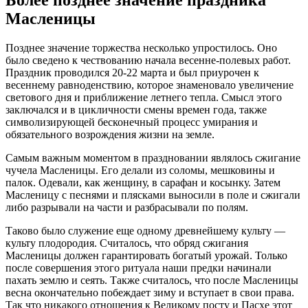
Более позднее значение праздника
Масленицы
Позднее значение торжества несколько упростилось. Оно
было сведено к чествованию начала весенне-полевых работ.
Праздник проводился 20-22 марта и был приурочен к
весеннему равноденствию, которое знаменовало увеличение
светового дня и приближение летнего тепла. Смысл этого
заключался и в цикличности смены времен года, также
символизирующей бесконечный процесс умирания и
обязательного возрождения жизни на земле.
Самым важным моментом в праздновании являлось сжигание
чучела Масленицы. Его делали из соломы, мешковины и
палок. Одевали, как женщину, в сарафан и косынку. Затем
Масленицу с песнями и плясками выносили в поле и сжигали
либо разрывали на части и разбрасывали по полям.
Таково было служение еще одному древнейшему культу —
культу плодородия. Считалось, что обряд сжигания
Масленицы должен гарантировать богатый урожай. Только
после совершения этого ритуала наши предки начинали
пахать землю и сеять. Также считалось, что после Масленицы
весна окончательно побеждает зиму и вступает в свои права.
Так что никакого отношения к Великому посту и Пасхе этот