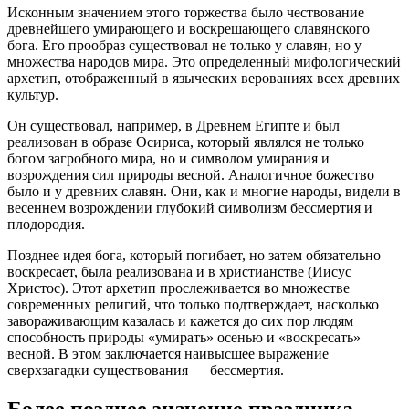
Исконным значением этого торжества было чествование
древнейшего умирающего и воскрешающего славянского
бога. Его прообраз существовал не только у славян, но у
множества народов мира. Это определенный мифологический
архетип, отображенный в языческих верованиях всех древних
культур.
Он существовал, например, в Древнем Египте и был
реализован в образе Осириса, который являлся не только
богом загробного мира, но и символом умирания и
возрождения сил природы весной. Аналогичное божество
было и у древних славян. Они, как и многие народы, видели в
весеннем возрождении глубокий символизм бессмертия и
плодородия.
Позднее идея бога, который погибает, но затем обязательно
воскресает, была реализована и в христианстве (Иисус
Христос). Этот архетип прослеживается во множестве
современных религий, что только подтверждает, насколько
завораживающим казалась и кажется до сих пор людям
способность природы «умирать» осенью и «воскресать»
весной. В этом заключается наивысшее выражение
сверхзагадки существования — бессмертия.