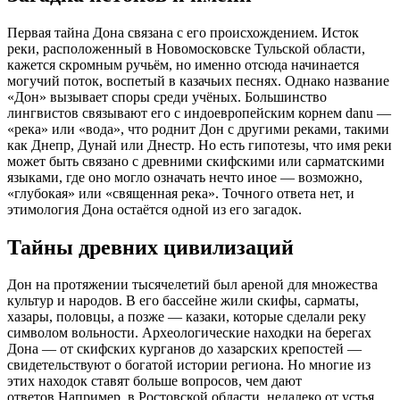
Первая тайна Дона связана с его происхождением. Исток
реки, расположенный в Новомосковске Тульской области,
кажется скромным ручьём, но именно отсюда начинается
могучий поток, воспетый в казачьих песнях. Однако название
«Дон» вызывает споры среди учёных. Большинство
лингвистов связывают его с индоевропейским корнем
danu
—
«река» или «вода», что роднит Дон с другими реками, такими
как Днепр, Дунай или Днестр. Но есть гипотезы, что имя реки
может быть связано с древними скифскими или сарматскими
языками, где оно могло означать нечто иное — возможно,
«глубокая» или «священная река». Точного ответа нет, и
этимология Дона остаётся одной из его загадок.
Тайны древних цивилизаций
Дон на протяжении тысячелетий был ареной для множества
культур и народов. В его бассейне жили скифы, сарматы,
хазары, половцы, а позже — казаки, которые сделали реку
символом вольности. Археологические находки на берегах
Дона — от скифских курганов до хазарских крепостей —
свидетельствуют о богатой истории региона. Но многие из
этих находок ставят больше вопросов, чем дают
ответов.
Например, в Ростовской области, недалеко от устья