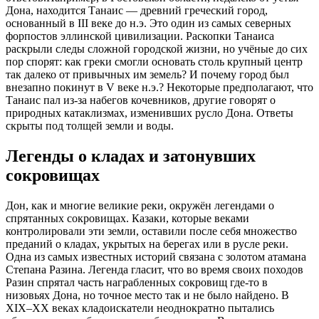
Дона, находится Танаис — древний греческий город,
основанный в III веке до н.э. Это один из самых северных
форпостов эллинской цивилизации. Раскопки Танаиса
раскрыли следы сложной городской жизни, но учёные до сих
пор спорят: как греки смогли основать столь крупный центр
так далеко от привычных им земель? И почему город был
внезапно покинут в V веке н.э.? Некоторые предполагают, что
Танаис пал из-за набегов кочевников, другие говорят о
природных катаклизмах, изменивших русло Дона. Ответы
скрыты под толщей земли и воды.
Легенды о кладах и затонувших
сокровищах
Дон, как и многие великие реки, окружён легендами о
спрятанных сокровищах. Казаки, которые веками
контролировали эти земли, оставили после себя множество
преданий о кладах, укрытых на берегах или в русле реки.
Одна из самых известных историй связана с золотом атамана
Степана Разина. Легенда гласит, что во время своих походов
Разин спрятал часть награбленных сокровищ где-то в
низовьях Дона, но точное место так и не было найдено. В
XIX–XX веках кладоискатели неоднократно пытались