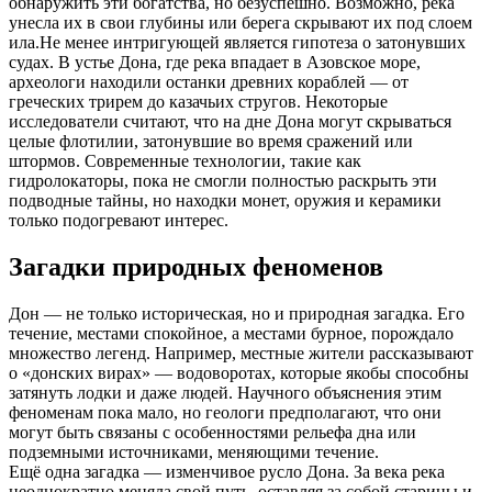
обнаружить эти богатства, но безуспешно. Возможно, река
унесла их в свои глубины или берега скрывают их под слоем
ила.
Не менее интригующей является гипотеза о затонувших
судах. В устье Дона, где река впадает в Азовское море,
археологи находили останки древних кораблей — от
греческих трирем до казачьих стругов. Некоторые
исследователи считают, что на дне Дона могут скрываться
целые флотилии, затонувшие во время сражений или
штормов. Современные технологии, такие как
гидролокаторы, пока не смогли полностью раскрыть эти
подводные тайны, но находки монет, оружия и керамики
только подогревают интерес.
Загадки природных феноменов
Дон — не только историческая, но и природная загадка. Его
течение, местами спокойное, а местами бурное, порождало
множество легенд. Например, местные жители рассказывают
о «донских вирах» — водоворотах, которые якобы способны
затянуть лодки и даже людей. Научного объяснения этим
феноменам пока мало, но геологи предполагают, что они
могут быть связаны с особенностями рельефа дна или
подземными источниками, меняющими течение.
Ещё одна загадка — изменчивое русло Дона. За века река
неоднократно меняла свой путь, оставляя за собой старицы и