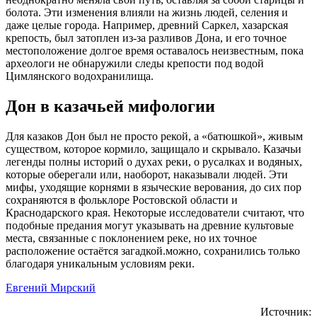
болота. Эти изменения влияли на жизнь людей, селения и
даже целые города. Например, древний Саркел, хазарская
крепость, был затоплен из-за разливов Дона, и его точное
местоположение долгое время оставалось неизвестным, пока
археологи не обнаружили следы крепости под водой
Цимлянского водохранилища.
Дон в казачьей мифологии
Для казаков Дон был не просто рекой, а «батюшкой», живым
существом, которое кормило, защищало и скрывало. Казачьи
легенды полны историй о духах реки, о русалках и водяных,
которые оберегали или, наоборот, наказывали людей. Эти
мифы, уходящие корнями в языческие верования, до сих пор
сохраняются в фольклоре Ростовской области и
Краснодарского края. Некоторые исследователи считают, что
подобные предания могут указывать на древние культовые
места, связанные с поклонением реке, но их точное
расположение остаётся загадкой.
можно, сохранились только
благодаря уникальным условиям реки.
Евгений Мирский
Источник: