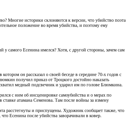
тво? Многие историки склоняются к версии, что убийство поэта
ительное положение во время убийства, и поэтому ему
ый у самого Есенина имелся? Хотя, с другой стороны, зачем сам
отором он рассказал о своей беседе в середине 70-х годов с
юмкин получил приказ от Троцкого достойно наказать
 схватил медный подсвечник и ударил им по голове Блюмкина.
орился с ним об инсценировке самоубийства и о мерах по
в ставке атамана Семенова. Там после войны за измену
оэта расстегнуты и приспущены. Художник сообщает также, что
 что Есенина после убийства заворачивали в ковер.