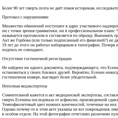
Более 90 лет смерть поэта не даёт покоя историкам, исследова
Протокол с нарушениями
Множество обвинений поступают в адрес участкового надзират
ни с точки зрения грамматики, ни в профессиональном плане. 
называется протоколом и составляется по образцу. Вынимать т
Акт же Горбова (или только подписанный его фамилией?) не да
19 лет до этого он работал наборщиком в типографии. Почерк 
подпись не совпадают.
Отсутствие гостиничной регистрации
Не найдено ни одного документа, подтверждающего, что Есенин 
остановиться у своих близких друзей. Вероятно, Есенин никогд
гостиничном номере, выглядит более убедительной.
Неполная медэкспертиза
Сомнительной кажется и акт медицинской экспертизы, составл
смерть Есенина последовала от асфиксии, произведенной сдав
Темнофиолетовый цвет нижних конечностей, точечные на них 
Однако почему-то в этом акте указаны не все повреждения, и
в особом отделе. На этой фотографии отчетливо различимо пулев