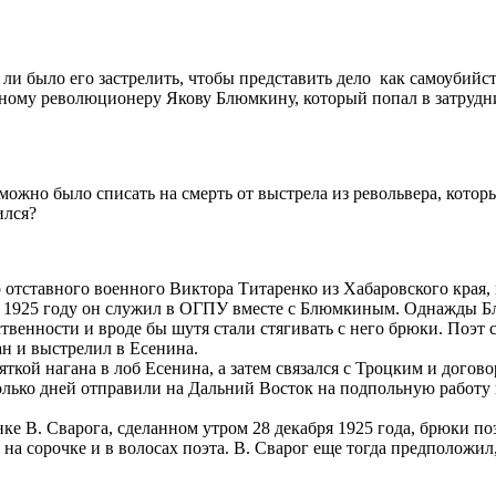
 ли было его застрелить, чтобы представить дело как самоубийс
тному революционеру Якову Блюмкину, который попал в затрудн
 можно было списать на смерть от выстрела из револьвера, котор
ился?
тставного военного Виктора Титаренко из Хабаровского края, в к
 1925 году он служил в ОГПУ вместе с Блюмкиным. Однажды Бл
венности и вроде бы шутя стали стягивать с него брюки. Поэт
ан и выстрелил в Есенина.
ткой нагана в лоб Есенина, а затем связался с Троцким и догов
олько дней отправили на Дальний Восток на подпольную работу 
ке В. Сварога, сделанном утром 28 декабря 1925 года, брюки п
на сорочке и в волосах поэта. В. Сварог еще тогда предположил,