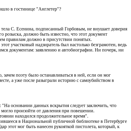
зошло в гостинице "Англетер"?
 тела С. Есенина, подписанный Горбовым, не внушает доверия
о розыска, должно быть известно, что этот документ
всем правилам должно в присутствии понятых.
этот участковый надзиратель был настолько безграмотен, ведь
имся документам: заявлению и автобиографии. Ни почерк, ни
 зачем поэту было останавливаться в ней, если он мог
 месте, а уже после разыграли историю с самоубийством в
 "На основании данных вскрытия следует заключить, что
 могло произойти от давления при повешении.
тоянии находился продолжительное время".
ранившееся в Национальной публичной библиотеке в Петербурге
дар этот мог быть нанесен рукояткой пистолета, который, к