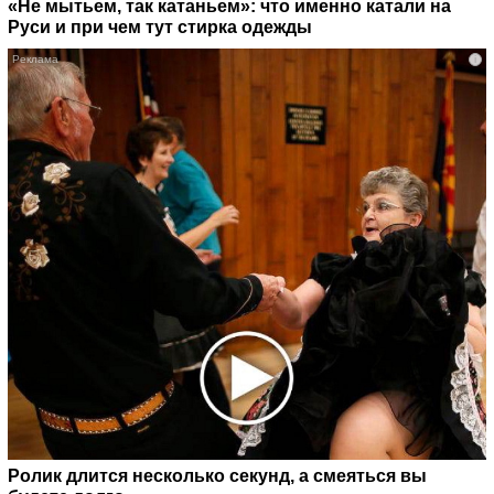
«Не мытьем, так катаньем»: что именно катали на
Руси и при чем тут стирка одежды
i
Ролик длится несколько секунд, а смеяться вы