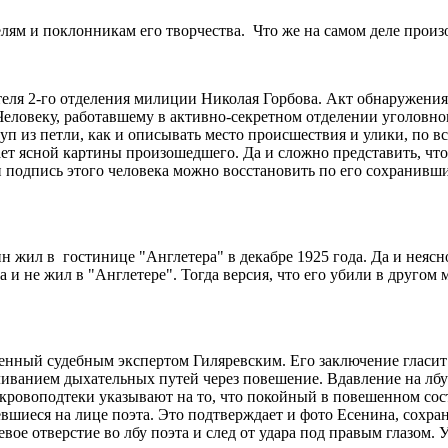
телям и поклонникам его творчества. Что же на самом деле прои
еля 2-го отделения милиции Николая Горбова. Акт обнаружения
Человеку, работавшему в активно-секретном отделении уголовног
руп из петли, как и описывать место происшествия и улики, по 
ет ясной картины произошедшего. Да и сложно представить, что 
и подпись этого человека можно восстановить по его сохранивш
жил в гостинице "Англетера" в декабре 1925 года. Да и неясно,
а и не жил в "Англетере". Тогда версия, что его убили в другом
енный судебным экспертом Гиляревским. Его заключение гласит:
ливанием дыхательных путей через повешение. Вдавление на лбу
кровоподтеки указывают на то, что покойный в повешенном сос
мевшиеся на лице поэта. Это подтверждает и фото Есенина, сох
ое отверстие во лбу поэта и след от удара под правым глазом. У