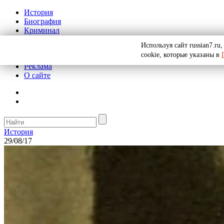
История
Биография
Криминал
СССР
Используя сайт russian7.r
Тайны
cookie, которые указаны в
Рекомендации
Реклама
О сайте
История
29/08/17