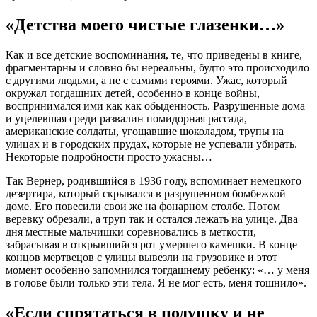
«Детства моего чистые глазенки…»
Как и все детские воспоминания, те, что приведены в книге,
фрагментарны и словно бы нереальны, будто это происходило
с другими людьми, а не с самими героями. Ужас, который
окружал тогдашних детей, особенно в конце войны,
воспринимался ими как как обыденность. Разрушенные дома
и уцелевшая среди развалин помидорная рассада,
американские солдаты, угощавшие шоколадом, трупы на
улицах и в городских прудах, которые не успевали убирать.
Некоторые подробности просто ужасны…
Так Вернер, родившийся в 1936 году, вспоминает немецкого
дезертира, который скрывался в разрушенном бомбежкой
доме. Его повесили свои же на фонарном столбе. Потом
веревку обрезали, а труп так и остался лежать на улице. Два
дня местные мальчишки соревновались в меткости,
забрасывая в открывшийся рот умершего камешки. В конце
концов мертвецов с улицы вывезли на грузовике и этот
момент особенно запомнился тогдашнему ребенку: «… у меня
в голове были только эти тела. Я не мог есть, меня тошнило».
«Если спрятаться в подушку и не