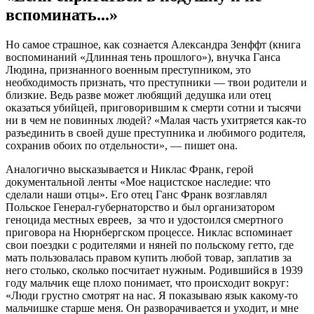
вспоминать...»
Но самое страшное, как сознается Александра Зенффт (книга
воспоминаний «Длинная тень прошлого»), внучка Ганса
Людина, признанного военным преступником, это
необходимость признать, что преступники — твои родители и
близкие. Ведь разве может любящий дедушка или отец
оказаться убийцей, приговорившим к смерти сотни и тысячи
ни в чем не повинных людей? «Малая часть ухитряется как-то
разъединить в своей душе преступника и любимого родителя,
сохранив обоих по отдельности», — пишет она.
Аналогично высказывается и Никлас Франк, герой
документальной ленты «Мое нацистское наследие: что
сделали наши отцы». Его отец Ганс Франк возглавлял
Польское Генерал-губернаторство и был организатором
геноцида местных евреев, за что и удостоился смертного
приговора на Нюрнбергском процессе. Никлас вспоминает
свои поездки с родителями и няней по польскому гетто, где
мать пользовалась правом купить любой товар, заплатив за
него столько, сколько посчитает нужным. Родившийся в 1939
году мальчик еще плохо понимает, что происходит вокруг:
«Люди грустно смотрят на нас. Я показываю язык какому-то
мальчишке старше меня. Он разворачивается и уходит, и мне