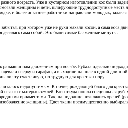
азного возраста. Уже в кустарном изготовлении кос были задей
помогали женщины и дети, шлифующие труднодоступные места л
дке, и более опытные работники направляли молодых, задавая о
абытья, при котором уже не руки махали косой, а сама коса двиг
вая делалась сама собой. Это были самые блаженные минуты.
ь размашистым движениям при косьбе. Рубаха идеально подходил
адевали сверху и сарафан, а выходили на поле в одной длинной
ивали эту счастливую, но трудную для крестьян пору.
е считалось недопустимым. К почве, рождающей благо для кресть
 связью с матерью-землей. Вот откуда пошла специальная рубах
одными орнаментами. Так, на подолице появлялись орепей (ромб 
 изображение женщины). Цвет ткани преимущественно выбирали 