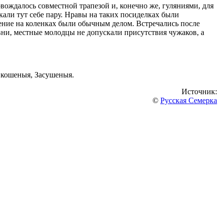
вождалось совместной трапезой и, конечно же, гуляниями, для
али тут себе пару. Нравы на таких посиделках были
идение на коленках были обычным делом. Встречались после
евни, местные молодцы не допускали присутствия чужаков, а
 кошеныя, Засушеныя.
Источник:
©
Русская Семерка