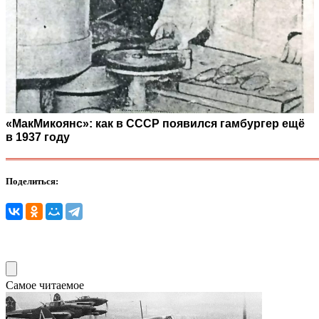
«МакМикоянс»: как в СССР появился гамбургер ещё
в 1937 году
Поделиться:
Самое читаемое