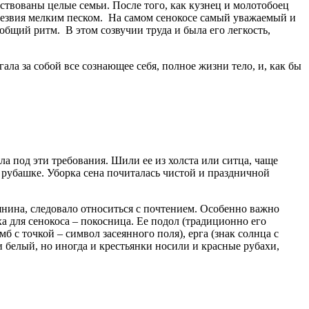
ствованы целые семьи. После того, как кузнец и молотобоец
езвия мелким песком. На самом сенокосе самый уважаемый и
бщий ритм. В этом созвучии труда и была его легкость,
ала за собой все сознающее себя, полное жизни тело, и, как бы
а под эти требования. Шили ее из холста или ситца, чаще
 рубашке. Уборка сена почиталась чистой и праздничной
янина, следовало относиться с почтением. Особенно важно
а для сенокоса – покосница. Ее подол (традиционно его
с точкой – символ засеянного поля), ерга (знак солнца с
белый, но иногда и крестьянки носили и красные рубахи,