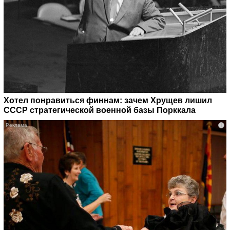
Хотел понравиться финнам: зачем Хрущев лишил
СССР стратегической военной базы Порккала
i