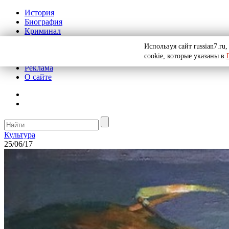
История
Биография
Криминал
СССР
Используя сайт russian7.r
Тайны
cookie, которые указаны в
Рекомендации
Реклама
О сайте
Культура
25/06/17