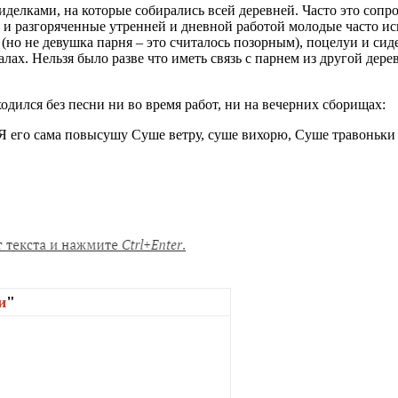
елками, на которые собирались всей деревней. Часто это сопро
и разгоряченные утренней и дневной работой молодые часто иск
у (но не девушка парня – это считалось позорным), поцелуи и с
алах. Нельзя было разве что иметь связь с парнем из другой дер
одился без песни ни во время работ, ни на вечерних сборищах:
Я его сама повысушу Суше ветру, суше вихорю, Суше травоньки
и
"