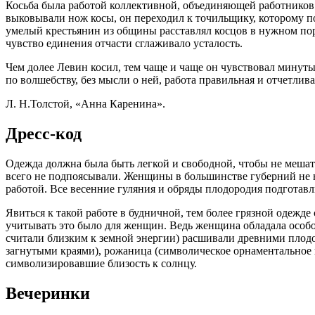
Косьба была работой коллективной, объединяющей работников р
выковывали нож косы, он переходил к точильщику, которому 
умелый крестьянин из общины расставлял косцов в нужном поря
чувство единения отчасти сглаживало усталость.
Чем долее Левин косил, тем чаще и чаще он чувствовал минуты з
по волшебству, без мысли о ней, работа правильная и отчетли
Л. Н.Толстой, «Анна Каренина».
Дресс-код
Одежда должна была быть легкой и свободной, чтобы не мешат
всего не подпоясывали. Женщины в большинстве губерний не н
работой. Все весенние гуляния и обряды плодородия подготавл
Явиться к такой работе в будничной, тем более грязной одежд
учитывать это было для женщин. Ведь женщина обладала особой
считали близким к земной энергии) расшивали древними плодор
загнутыми краями), рожаница (символическое орнаментальное
символизировавшие близость к солнцу.
Вечеринки