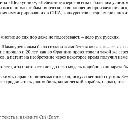
еты «Щелкунчик», «Лебединое озеро» всегда с большим успехом 
изкого по масштабам творческого воплощения произведения искус
ремя иммигрировавших в США, конкурентов среди американских 
многие до сих пор даже не подозревают, – дело рук русских.
Шамшуренковым была создана «самобеглая коляска» – ее заказыв
 не прошло и 20 лет, как во Франции презентовали такой же агр
, а патент на изобретение через некоторое время получил неме
толета, а за полтораста лет до него модель подобного аппарата 
скими: парашют, видеомагнитофон, искусственный спутник Земл
лектродвигатель , экомобиль, космический корабль, наркоз, тел