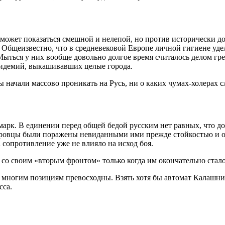
 может показаться смешной и нелепой, но против исторически до
. Общеизвестно, что в средневековой Европе личной гигиене уде
 Мыться у них вообще довольно долгое время считалось делом гр
пидемий, выкашивавших целые города.
ы начали массово проникать на Русь, ни о каких чумах-холерах 
рк. В единении перед общей бедой русским нет равных, что до
овцы были поражены невиданными ими прежде стойкостью и отва
 сопротивление уже не влияло на исход боя.
 своим «вторым фронтом» только когда им окончательно стало 
по многим позициям превосходны. Взять хотя бы автомат Калашни
сса.