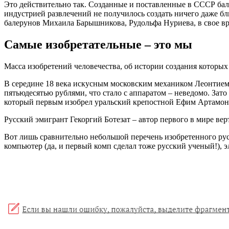
Это действительно так. Созданные и поставленные в СССР бал
индустрией развлечений не получилось создать ничего даже бл
балерунов Михаила Барышникова, Рудольфа Нуриева, в свое в
Самые изобретательные – это мы
Масса изобретений человечества, об истории создания которых 
В середине 18 века искусным московским механиком Леонтием 
пятьюдесятью рублями, что стало с аппаратом – неведомо. Зато
который первым изобрел уральский крепостной Ефим Артамонов
Русский эмигрант Гекоргий Ботезат – автор первого в мире вер
Вот лишь сравнительно небольшой перечень изобретенного рус
компьютер (да, и первый комп сделал тоже русский ученый!), э