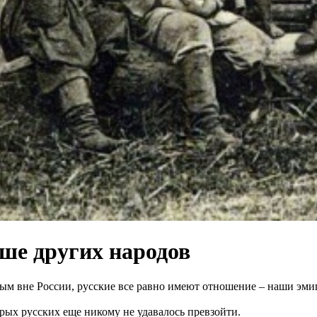
чше других народов
м вне России, русские все равно имеют отношение – наши эмиг
рых русских еще никому не удавалось превзойти.