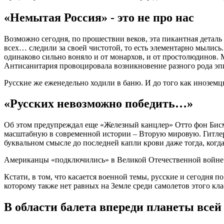
«Немытая Россия» - это не про нас
Возможно сегодня, по прошествии веков, эта пикантная деталь
всех… следили за своей чистотой, то есть элементарно мылись
одинаково сильно воняло и от монархов, и от простолюдинов.
Антисанитария провоцировала возникновение разного рода э
Русские же еженедельно ходили в баню. И до того как иноземц
«Русских невозможно победить…»
Об этом предупреждал еще «Железный канцлер» Отто фон Бисма
масштабную в современной истории – Вторую мировую. Гитлер
буквальном смысле до последней капли крови даже тогда, когда
Американцы «подключились» в Великой Отечественной войне со
Кстати, в том, что касается военной темы, русские и сегодня 
которому также нет равных на Земле среди самолетов этого кла
В области балета впереди планеты всей