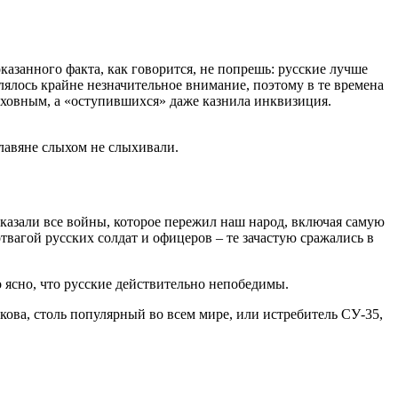
казанного факта, как говорится, не попрешь: русские лучше
лялось крайне незначительное внимание, поэтому в те времена
еховным, а «оступившихся» даже казнила инквизиция.
славяне слыхом не слыхивали.
казали все войны, которое пережил наш народ, включая самую
гой русских солдат и офицеров – те зачастую сражались в
ясно, что русские действительно непобедимы.
кова, столь популярный во всем мире, или истребитель СУ-35,