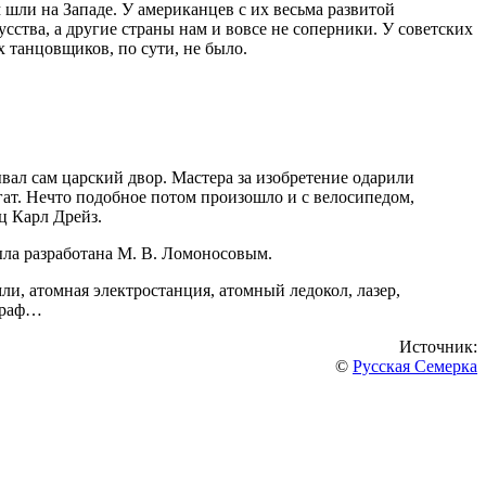
шли на Западе. У американцев с их весьма развитой
ства, а другие страны нам и вовсе не соперники. У советских
танцовщиков, по сути, не было.
ал сам царский двор. Мастера за изобретение одарили
егат. Нечто подобное потом произошло и с велосипедом,
ц Карл Дрейз.
была разработана М. В. Ломоносовым.
и, атомная электростанция, атомный ледокол, лазер,
еграф…
Источник:
©
Русская Семерка