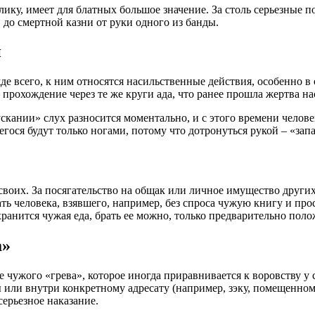
ику, имеет для блатных большое значение. За столь серьезные 
до смертной казни от руки одного из банды.
й
жде всего, к ним относятся насильственные действия, особенно
– прохождение через те же круги ада, что ранее прошла жертва н
кании» слух разносится моментально, и с этого времени человек
егося будут только ногами, потому что дотронуться рукой – «зап
 своих. За посягательство на общак или личное имущество други
ать человека, взявшего, например, без спроса чужую книгу и пр
анится чужая еда, брать ее можно, только предварительно полож
а»
ужого «грева», которое иногда приравнивается к воровству у св
ы или внутри конкретному адресату (например, зэку, помещенном
серьезное наказание.