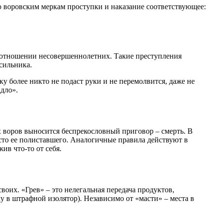
по воровским меркам проступки и наказание соответствующее:
 в отношении несовершеннолетних. Такие преступления
асильника.
у более никто не подаст руки и не перемолвится, даже не
адло».
х воров выносится беспрекословный приговор – смерть. В
осто ее полиставшего. Аналогичные правила действуют в
ив что-то от себя.
оих. «Грев» – это нелегальная передача продуктов,
у в штрафной изолятор). Независимо от «масти» – места в