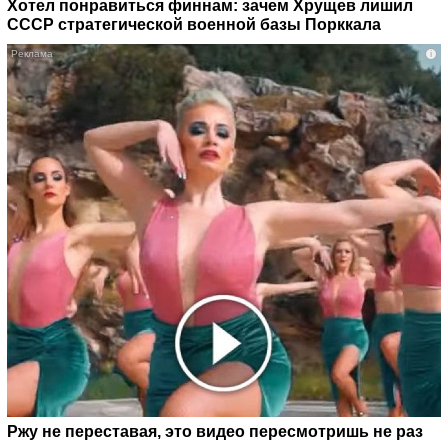
Хотел понравиться финнам: зачем Хрущев лишил
СССР стратегической военной базы Порккала
i
Ржу не переставая, это видео пересмотришь не раз