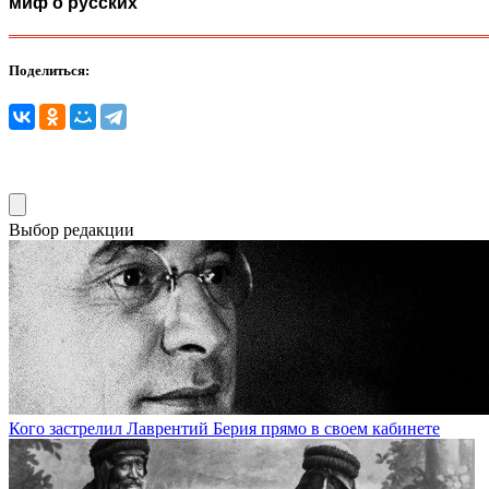
миф о русских
Поделиться:
Выбор редакции
Кого застрелил Лаврентий Берия прямо в своем кабинете