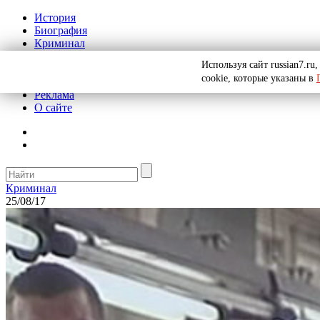
История
Биография
Криминал
СССР
Используя сайт russian7.r
Тайны
cookie, которые указаны в
Рекомендации
Реклама
О сайте
Криминал
25/08/17