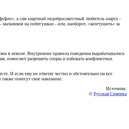
фуфло», а сам азартный недобросовестный любитель азарта –
мальчиков на побегушках - или, наоборот, «запетушить» за
зни в неволе. Внутренние правила поведения вырабатывались
гам, помогают разрешить споры и избежать конфликтных
те. И если ему не ответят честно и обстоятельно на все
и также понесут свое наказание.
Источник:
©
Русская Семерка