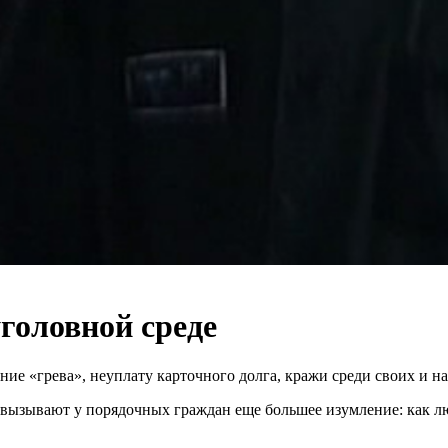
уголовной среде
ние «грева», неуплату карточного долга, кражи среди своих и 
о вызывают у порядочных граждан еще большее изумление: как л