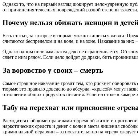
Однако то, что на первый взгляд шокирует целомудренную публ
от причинения телесных повреждений разной степени тяжести, 
Почему нельзя обижать женщин и дете
Есть статьи, за которые в тюрьме можно лишиться жизни. Пре
считаются беспределом и на воле, и на зоне. Наказание за них 
Однако одним половым актом дело не ограничивается. Об «опус
сядет с ним рядом. Если дело дойдет до драки, бить провинивш
За воровство у своих – смерть
Самое страшное наказание грозит тем, кто рискнет обворовать
тюрьме это правило доведено до абсурда: «крысой» могут назв
отношении общих продуктов питания. Если на столе в камере хр
Табу на перехват или присвоение «грев
Расходится с общими правилами тюремной жизни и присвоение ч
наркотических средств и денег с воли в места лишения свобод
криминальной иерархии – за посягательство на «грев» следует 