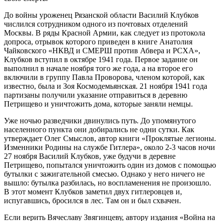
До войны уроженец Рязанской области Василий Клубков
числился сотрудником одного из почтовых отделений
Москвы. В ряды Красной Армии, как следует из протокола
допроса, отрывок которого приведен в книге Анатолия
Чайковского «НКВД и СМЕРШ против Абвера и РСХА»,
Клубков вступил в октябре 1941 года. Первое задание он
выполнил в начале ноября того же года, а на второе его
включили в группу Павла Проворова, членом которой, как
известно, была и Зоя Космодемьянская. 21 ноября 1941 года
партизаны получили указание отправиться в деревню
Петрищево и уничтожить дома, которые заняли немцы.
Уже ночью разведчики двинулись путь. До упомянутого
населенного пункта они добирались не одни сутки. Как
утверждает Олег Смыслов, автор книги «Проклятые легионы.
Изменники Родины на службе Гитлера», около 2-3 часов ночи
27 ноября Василий Клубков, уже будучи в деревне
Петрищево, попытался уничтожить один из домов с помощью
бутылки с зажигательной смесью. Однако у него ничего не
вышло: бутылка разбилась, но воспламенения не произошло.
В этот момент Клубков заметил двух гитлеровцев и,
испугавшись, бросился в лес. Там он и был схвачен.
Если верить Вячеславу Звягинцеву, автору издания «Война на