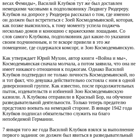
весах Фемиды», Василий Клубков тут же был доставлен
немецкими часовыми к подполковнику Людвигу Рюдереру.
Клубков на допросе у Рюдерера рассказал о том, где именно
он должен был встретиться с Зоей Космодемьянской, которая,
как позже выяснилось, к тому моменту успела поджечь
несколько домов и конюшню с вражескими лошадьми. Со
слов самого Клубкова, подполковник дал какие-то указания
своим подчиненным, и те вскоре привели в это же
помещение, где содержался комсорг, и Зою Космодемьянскую.
Как утверждает Юрий Мухин, автор книги «Война и мы»,
Космодемьянская сначала молчала, а потом заявила, что она не
имеет никакого отношения к поджогам. Однако Василий
Клубков подтвердил не только личность Космодемьянской, но
и тот факт, что девушка действительно состояла с ним в одной
диверсионной группе. Как известно, после продолжительных
пыток, издевательств и избиений Зою Космодемьянскую
казнили. А Клубкова отправили в Красный Бор, на обучение
разведывательной деятельности. Только теперь предателю
предстояло воевать на немецкой стороне. В январе 1942 года
Клубков подписал обязательство служить на благо
непобедимой Германии.
7 января того же года Василий Клубков взялся за выполнение
первого задания: он должен был явиться в разведывательный