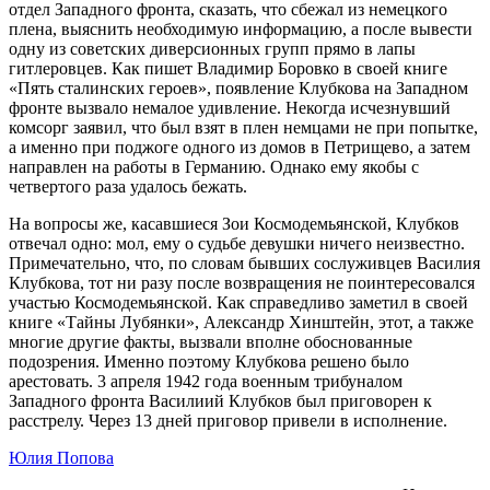
отдел Западного фронта, сказать, что сбежал из немецкого
плена, выяснить необходимую информацию, а после вывести
одну из советских диверсионных групп прямо в лапы
гитлеровцев. Как пишет Владимир Боровко в своей книге
«Пять сталинских героев», появление Клубкова на Западном
фронте вызвало немалое удивление. Некогда исчезнувший
комсорг заявил, что был взят в плен немцами не при попытке,
а именно при поджоге одного из домов в Петрищево, а затем
направлен на работы в Германию. Однако ему якобы с
четвертого раза удалось бежать.
На вопросы же, касавшиеся Зои Космодемьянской, Клубков
отвечал одно: мол, ему о судьбе девушки ничего неизвестно.
Примечательно, что, по словам бывших сослуживцев Василия
Клубкова, тот ни разу после возвращения не поинтересовался
участью Космодемьянской. Как справедливо заметил в своей
книге «Тайны Лубянки», Александр Хинштейн, этот, а также
многие другие факты, вызвали вполне обоснованные
подозрения. Именно поэтому Клубкова решено было
арестовать. 3 апреля 1942 года военным трибуналом
Западного фронта Василиий Клубков был приговорен к
расстрелу. Через 13 дней приговор привели в исполнение.
Юлия Попова