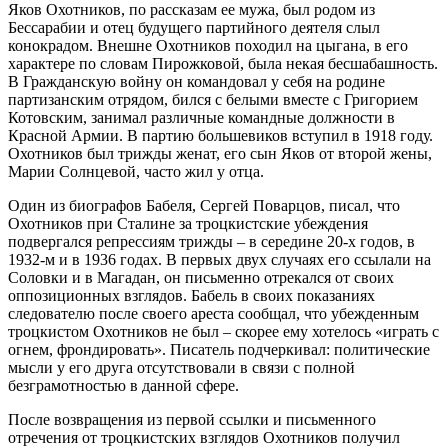
Яков Охотников, по рассказам ее мужа, был родом из
Бессарабии и отец будущего партийного деятеля слыл
конокрадом. Внешне Охотников походил на цыгана, в его
характере по словам Пирожковой, была некая бесшабашность.
В Гражданскую войну он командовал у себя на родине
партизанским отрядом, бился с белыми вместе с Григорием
Котовским, занимал различные командные должности в
Красной Армии. В партию большевиков вступил в 1918 году.
Охотников был трижды женат, его сын Яков от второй жены,
Марии Солнцевой, часто жил у отца.
Один из биографов Бабеля, Сергей Поварцов, писал, что
Охотников при Сталине за троцкистские убеждения
подвергался репрессиям трижды – в середине 20-х годов, в
1932-м и в 1936 годах. В первых двух случаях его ссылали на
Соловки и в Магадан, он письменно отрекался от своих
оппозиционных взглядов. Бабель в своих показаниях
следователю после своего ареста сообщал, что убежденным
троцкистом Охотников не был – скорее ему хотелось «играть с
огнем, фрондировать». Писатель подчеркивал: политические
мысли у его друга отсутствовали в связи с полной
безграмотностью в данной сфере.
После возвращения из первой ссылки и письменного
отречения от троцкистских взглядов Охотников получил