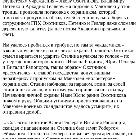
слушателям учреждения – Якову Охотникову, Владимиру
Петенко и Аркадию Геллеру. На подходе к Мавзолею у этой
троицы произошла потасовка с охранником, который
отказался пропускать обладателей спецпропусков. Борясь с
сотрудником ГПУ, Охотников, Петенко и Геллер даже сломали
деревянную калитку (за нее потом Академии предъявили
счет).
Им удалось пробиться к трибуне, но там за «академиков»
взялись другие чекисты из числа охраны Сталина. Охотников
сумел вырваться и ударить Сталина кулаком по голове – по
утверждению авторов книги «Измена Родине», Юрия Геллера
и Виталия Рапопорта, таким образом Охотников
«рассчитался» с главой государства, допустившим
неразбериху с пропуском на Мавзолей «волонтеров»-
охранников. Сталин наблюдал за парадом, возни за своей
спиной не слышал, и поэтому удар пришелся по затылку.
Начальник личной охраны Иван Юсис ранил Охотникова
ножом в руку. Общими усилиями присутствовавших на
Мавзолее военных скандалистов удалось усмирить, их
отправили домой.
... Согласно гипотезе Юрия Геллера и Виталия Рапопорта,
скандал с нападением на Сталина был замят Робертом
Эйдманом. Петенко и Геллера тем же вечером арестовали, но