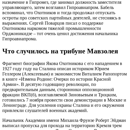
назначение в Гипромез, где занимал должность заместителя
управляющего, затем возглавил Гипроавиапром. Бабель
вспоминал, что Охотников и тогда продолжал отпускать
остроты про советских партийных деятелей, не стесняясь в
выражениях. Сергей Поварцов писал о поддержке
Охотникова наркомом тяжелой промышленности
Орджоникидзе – тот очень ценил достижения начальника
Гипроавиапрома.
Что случилось на трибуне Мавзолея
Фрагмент биографии Якова Охотникова с его нападением в
1927 году году на Сталина описан историком Юрием
Геллером (Алексеевым) и экономистом Виталием Рапопортом
в книге «Измена Родине: Очерки по истории Красной
Армии». В десятую годовщину революции, по
предварительным данным, сторонники оппозиционной
фракции ВКП(б), возглавляемой Зиновьевым и Троцким,
готовились 7 ноября провести свои демонстрации в Москве и
Ленинграде. Для усиления охраны Сталина и его окружения
привлекли слушателей военных академий.
Начальник Академии имени Михаила Фрунзе Роберт Эйдман
выписал пропуска для прохода на территорию Кремля трем