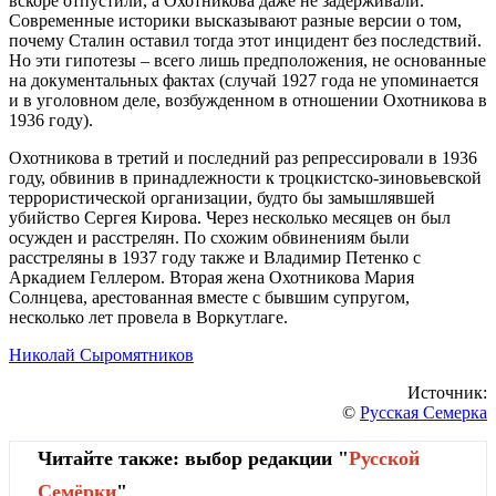
вскоре отпустили, а Охотникова даже не задерживали.
Современные историки высказывают разные версии о том,
почему Сталин оставил тогда этот инцидент без последствий.
Но эти гипотезы – всего лишь предположения, не основанные
на документальных фактах (случай 1927 года не упоминается
и в уголовном деле, возбужденном в отношении Охотникова в
1936 году).
Охотникова в третий и последний раз репрессировали в 1936
году, обвинив в принадлежности к троцкистско-зиновьевской
террористической организации, будто бы замышлявшей
убийство Сергея Кирова. Через несколько месяцев он был
осужден и расстрелян. По схожим обвинениям были
расстреляны в 1937 году также и Владимир Петенко с
Аркадием Геллером. Вторая жена Охотникова Мария
Солнцева, арестованная вместе с бывшим супругом,
несколько лет провела в Воркутлаге.
Николай Сыромятников
Источник:
©
Русская Семерка
Читайте также: выбор редакции "
Русской
Cемёрки
"