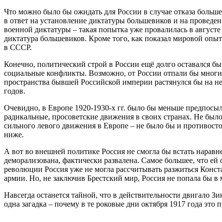
Что можно было бы ожидать для России в случае отказа больше
в ответ на установление диктатуры большевиков и на проведе
военной диктатуры – такая попытка уже провалилась в августе 
диктатура большевиков. Кроме того, как показал мировой опыт
в СССР.
Конечно, политический строй в России ещё долго оставался б
социальные конфликты. Возможно, от России отпали бы многие
пространства бывшей Российской империи растянулся бы на нес
годов.
Очевидно, в Европе 1920-1930-х гг. было бы меньше предпосыл
радикальные, просоветские движения в своих странах. Не был
сильного левого движения в Европе – не было бы и противост
ниже.
А вот во внешней политике Россия не смогла бы встать нарав
деморализована, фактически развалена. Самое большее, что ей
революции Россия уже не могла рассчитывать разжиться Конс
армии. Но, не заключив Брестский мир, Россия не попала бы 
Навсегда останется тайной, что в действительности двигало З
одна загадка – почему в те роковые дни октября 1917 года это 