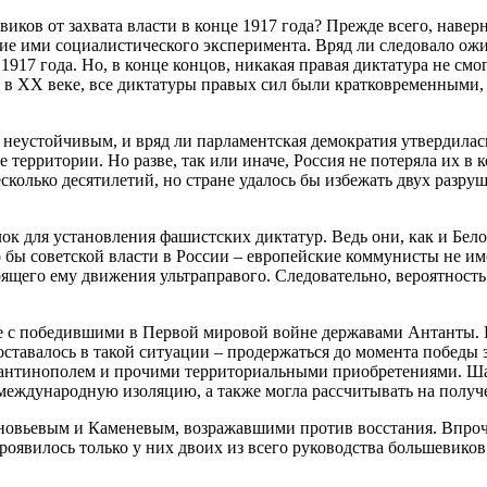
виков от захвата власти в конце 1917 года? Прежде всего, навер
ние ими социалистического эксперимента. Вряд ли следовало ож
1917 года. Но, в конце концов, никакая правая диктатура не смо
 в ХХ веке, все диктатуры правых сил были кратковременными, а
ы неустойчивым, и вряд ли парламентская демократия утвердила
 территории. Но разве, так или иначе, Россия не потеряла их 
колько десятилетий, но стране удалось бы избежать двух разру
ок для установления фашистских диктатур. Ведь они, как и Бело
о бы советской власти в России – европейские коммунисты не и
оящего ему движения ультраправого. Следовательно, вероятнос
не с победившими в Первой мировой войне державами Антанты. В
 оставалось в такой ситуации – продержаться до момента побед
тантинополем и прочими территориальными приобретениями. Шан
в международную изоляцию, а также могла рассчитывать на полу
иновьевым и Каменевым, возражавшими против восстания. Впроче
проявилось только у них двоих из всего руководства большевиков