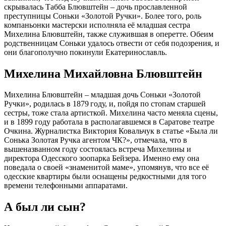
скрывалась Табба Блювштейн – дочь прославленной
преступницы Соньки «Золотой Ручки». Более того, роль
компаньонки мастерски исполняла её младшая сестра
Михелина Блювштейн, также служившая в оперетте. Обеим
родственницам Соньки удалось отвести от себя подозрения, и
они благополучно покинули Екатеринославль.
Михелина Михайловна Блювштейн
Михелина Блювштейн – младшая дочь Соньки «Золотой
Ручки», родилась в 1879 году, и, пойдя по стопам старшей
сестры, тоже стала артисткой. Михелина часто меняла сцены,
и в 1899 году работала в располагавшемся в Саратове театре
Очкина. Журналистка Виктория Ковальчук в статье «Была ли
Сонька Золотая Ручка агентом ЧК?», отмечала, что в
вышеназванном году состоялась встреча Михелины и
директора Одесского зоопарка Бейзера. Именно ему она
поведала о своей «знаменитой маме», упомянув, что все её
одесские квартиры были оснащены редкостными для того
времени телефонными аппаратами.
А был ли сын?