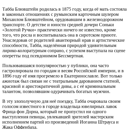
Табба Блювштейн родилась в 1875 году, когда её мать состояла
в законных отношениях с румынским карточным шулером
Михаилом Блювштейном, орудовавшим в железнодорожном
транспорте. О детстве и юности средней дочери Соньки
«Золотой Ручки» практически ничего не известно, кроме
того, что росла и воспитывалась она в сиротском приюте.
Унаследовав от родителей авантюрный нрав и артистические
способности, Табба, наделённая природой удивительным
лирико-колоратурным сопрано, с успехом выступала на сцене
оперетты под псевдонимом Бессмертная.
Пользовавшаяся популярностью у публики, она часто
гастролировала по городам и весям Российской империи, и в
1896 году её имя прогремело в Екатеринославле. Вот только
ажиотаж был связан не с театральным дарованием статной,
красивой и аристократичной дивы, а с её криминальным
талантом, позволявшим одурачивать богатых мужчин.
В эту злополучную для неё поездку, Табба очаровала своим
голосом известного в городе владельца ювелирных лавок
Фрица фон Дорна, который не пропустил ни одного
выступления певицы, увлекавшей зрителей мастерским
исполнением партий из произведений Иоганна Штрауса и
Жака Оффенбаха.