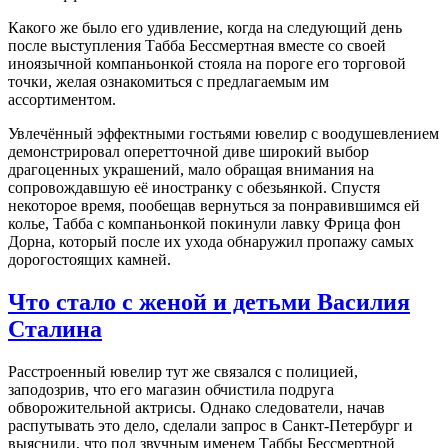
Какого же было его удивление, когда на следующий день
после выступления Табба Бессмертная вместе со своей
иноязычной компаньонкой стояла на пороге его торговой
точки, желая ознакомиться с предлагаемым им
ассортиментом.
Увлечённый эффектными гостьями ювелир с воодушевлением
демонстрировал оперетточной диве широкий выбор
драгоценных украшений, мало обращая внимания на
сопровождавшую её иностранку с обезьянкой. Спустя
некоторое время, пообещав вернуться за понравившимся ей
колье, Табба с компаньонкой покинули лавку Фрица фон
Дорна, который после их ухода обнаружил пропажу самых
дорогостоящих камней.
Что стало с женой и детьми Василия
Сталина
Расстроенный ювелир тут же связался с полицией,
заподозрив, что его магазин обчистила подруга
обворожительной актрисы. Однако следователи, начав
распутывать это дело, сделали запрос в Санкт-Петербург и
выяснили, что под звучным именем Таббы Бессмертной