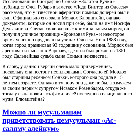
Исследовавший биографию Соньки «Золотой Ручки»
публицист Олег Губарь в заметке «Леди Винтер из Одессы»,
рассказал, что у известной аферистки помимо дочерей был и
сын. Официально его звали Мордох Блювштейн, однако
документы, которые он носил при себе, были на имя Иосифа
Дельфинова. Связав свою жизнь с криминальным миром, он
получил уличное прозвище «Бронзовая Рука» и некоторое
время успешно орудовал на улицах Одессы. Но в 1888 году,
когда город праздновал 93 годовщину основания, Мордох был
арестован и выслан в Варшаву, где он и был рожден в 1861
году. Дальнейшая судьба сына Соньки неизвестна.
К слову, у данной версии очень мало приверженцев,
поскольку она пестрит нестыковками. Согласно ей Мордох
был старшим ребёнком Соньки, которого она родила в 15-
летнем возрасте. Однако в ту пору она даже не была замужем
за своим первым супругом Исааком Розенбадом, откуда же
тогда у сына появилась фамилия её последнего официального
мужа, Блювштейна?
Можно ли мусульманам
приветствовать немусульман «Ас-
саляму алейкум»