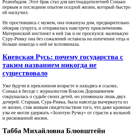
Розенбадом. Этот брак стал для шестнадцатилетней Соньки
первым и последним опытом оседлой жизни, который быстро
ей наскучил.
Не простившись с мужем, она покинула дом, предварительно
обокрав супруга, и отправилась навстречу приключениям.
Материнский инстинкт в ней так и не проснулся: маленькую
Суру-Ривку она без сожалений оставила на попечение отца и
больше никогда о ней не вспоминала.
Киевская Русь: почему государства с
таким названием никогда не
существовало
Уже будучи в преклонном возрасте и находясь в ссылке,
Сонька в беседе с журналистом Власом Дорошевичем
сокрушалась о судьбе своих детей, но упоминала лишь двух
дочерей. Старшая, Сура-Ривка, была навсегда вычеркнута из
ее жизни, став живым свидетельством того, что даже кровные
узы не могли удержать «Золотую Ручку» от страсти к вольной
и рискованной жизни.
Табба Михайловна Блювштейн