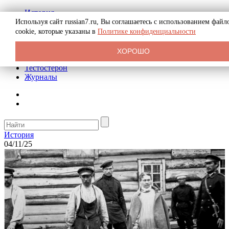
История
Биография
Используя сайт russian7.ru, Вы соглашаетесь с использованием файл
Криминал
cookie, которые указаны в
Политике конфиденциальности
Реклама на сайте
О сайте
ХОРОШО
Рекомендательные статьи
Тестостерон
Журналы
История
04/11/25