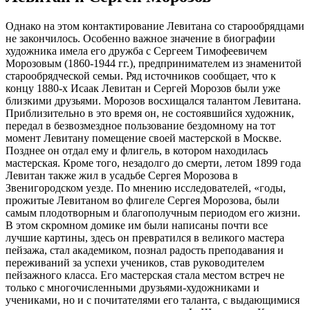
Однако на этом контактирование Левитана со старообрядцами
не закончилось. Особенно важное значение в биографии
художника имела его дружба с Сергеем Тимофеевичем
Морозовым (1860-1944 гг.), предпринимателем из знаменитой
старообрядческой семьи. Ряд источников сообщает, что к
концу 1880-х Исаак Левитан и Сергей Морозов были уже
близкими друзьями. Морозов восхищался талантом Левитана.
Приблизительно в это время он, не состоявшийся художник,
передал в безвозмездное пользование бездомному на тот
момент Левитану помещение своей мастерской в Москве.
Позднее он отдал ему и флигель, в котором находилась
мастерская. Кроме того, незадолго до смерти, летом 1899 года
Левитан также жил в усадьбе Сергея Морозова в
Звенигородском уезде. По мнению исследователей, «годы,
прожитые Левитаном во флигеле Сергея Морозова, были
самым плодотворным и благополучным периодом его жизни.
В этом скромном домике им были написаны почти все
лучшие картины, здесь он превратился в великого мастера
пейзажа, стал академиком, познал радость преподавания и
переживаний за успехи учеников, став руководителем
пейзажного класса. Его мастерская стала местом встреч не
только с многочисленными друзьями-художниками и
учениками, но и с почитателями его таланта, с выдающимися