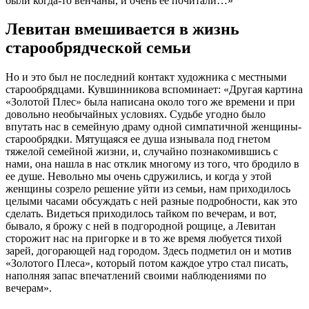
были когда-то венчаны, и очень ее почитали…»
Левитан вмешивается в жизнь
старообрядческой семьи
Но и это был не последний контакт художника с местными
старообрядцами. Кувшинникова вспоминает: «Другая картина
«Золотой Плес» была написана около того же времени и при
довольно необычайных условиях. Судьбе угодно было
впутать нас в семейную драму одной симпатичной женщины-
старообрядки. Мятущаяся ее душа изнывала под гнетом
тяжелой семейной жизни, и, случайно познакомившись с
нами, она нашла в нас отклик многому из того, что бродило в
ее душе. Невольно мы очень сдружились, и когда у этой
женщины созрело решение уйти из семьи, нам приходилось
целыми часами обсуждать с ней разные подробности, как это
сделать. Видеться приходилось тайком по вечерам, и вот,
бывало, я брожу с ней в подгородной рощице, а Левитан
сторожит нас на пригорке и в то же время любуется тихой
зарей, догорающей над городом. Здесь подметил он и мотив
«Золотого Плеса», который потом каждое утро стал писать,
наполняя запас впечатлений своими наблюдениями по
вечерам».