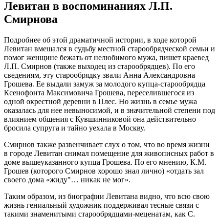
Левитан в воспоминаниях Л.П.
Смирнова
Подробнее об этой драматичной истории, в ходе которой
Левитан вмешался в судьбу местной старообрядческой семьи и
помог женщине бежать от нелюбимого мужа, пишет краевед
Л.П. Смирнов (также выходец из старообрядцев). По его
сведениям, эту старообрядку звали Анна Александровна
Грошева. Ее выдали замуж за молодого купца-старообрядца
Ксенофонта Максимовича Грошева, переселившегося из
одной окрестной деревни в Плес. Но жизнь в семье мужа
оказалась для нее невыносимой, и в значительной степени под
влиянием общения с Кувшинниковой она действительно
бросила супруга и тайно уехала в Москву.
Смирнов также развенчивает слух о том, что во время жизни
в городе Левитан снимал помещение для живописных работ в
доме вышеуказанного купца Грошева. По его мнению, К.М.
Грошев (которого Смирнов хорошо знал лично) «отдать зал
своего дома «жиду"… никак не мог».
Таким образом, из биографии Левитана видно, что всю свою
жизнь гениальный художник поддерживал тесные связи с
такими знаменитыми старообрядцами-меценатам, как С.