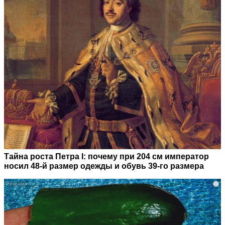
Тайна роста Петра I: почему при 204 см император
носил 48-й размер одежды и обувь 39-го размера
i