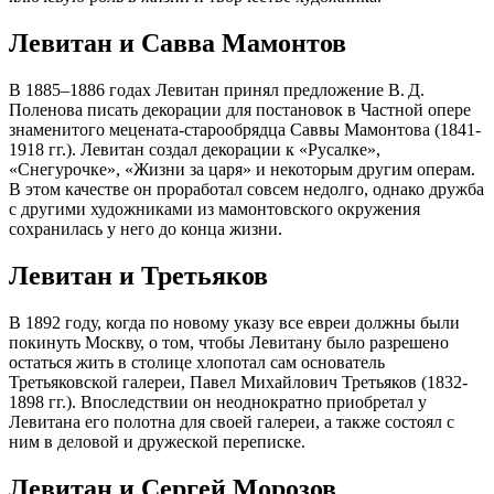
Левитан и Савва Мамонтов
В 1885–1886 годах Левитан принял предложение В. Д.
Поленова писать декорации для постановок в Частной опере
знаменитого мецената-старообрядца Саввы Мамонтова (1841-
1918 гг.). Левитан создал декорации к «Русалке»,
«Снегурочке», «Жизни за царя» и некоторым другим операм.
В этом качестве он проработал совсем недолго, однако дружба
с другими художниками из мамонтовского окружения
сохранилась у него до конца жизни.
Левитан и Третьяков
В 1892 году, когда по новому указу все евреи должны были
покинуть Москву, о том, чтобы Левитану было разрешено
остаться жить в столице хлопотал сам основатель
Третьяковской галереи, Павел Михайлович Третьяков (1832-
1898 гг.). Впоследствии он неоднократно приобретал у
Левитана его полотна для своей галереи, а также состоял с
ним в деловой и дружеской переписке.
Левитан и Сергей Морозов