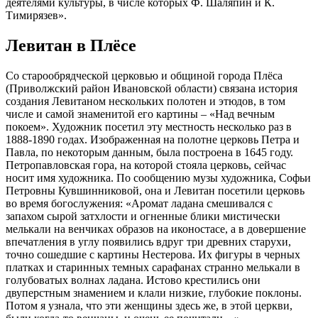
деятелями культуры, в числе которых Ф. Шаляпин и К.
Тимирязев».
Левитан в Плёсе
Со старообрядческой церковью и общиной города Плёса
(Приволжский район Ивановской области) связана история
создания Левитаном нескольких полотен и этюдов, в том
числе и самой знаменитой его картины – «Над вечным
покоем». Художник посетил эту местность несколько раз в
1888-1890 годах. Изображенная на полотне церковь Петра и
Павла, по некоторым данным, была построена в 1645 году.
Петропавловская гора, на которой стояла церковь, сейчас
носит имя художника. По сообщению музы художника, Софьи
Петровны Кувшинниковой, она и Левитан посетили церковь
во время богослужения: «Аромат ладана смешивался с
запахом сырой затхлости и огненные блики мистически
мелькали на венчиках образов на иконостасе, а в довершение
впечатления в углу появились вдруг три древних старухи,
точно сошедшие с картины Нестерова. Их фигуры в черных
платках и старинных темных сарафанах странно мелькали в
голубоватых волнах ладана. Истово крестились они
двуперстным знамением и клали низкие, глубокие поклоны.
Потом я узнала, что эти женщины здесь же, в этой церкви,