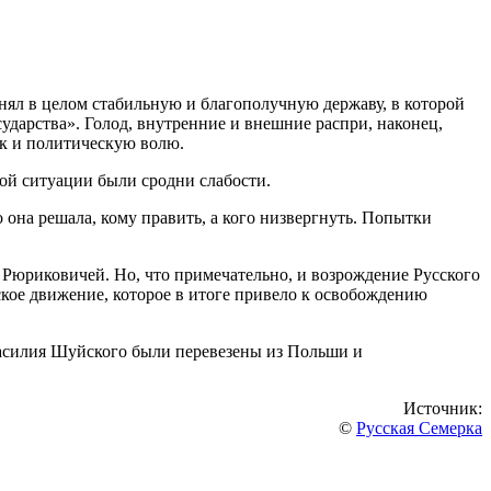
ял в целом стабильную и благополучную державу, в которой
сударства». Голод, внутренние и внешние распри, наконец,
ок и политическую волю.
ной ситуации были сродни слабости.
 она решала, кому править, а кого низвергнуть. Попытки
 Рюриковичей. Но, что примечательно, и возрождение Русского
кое движение, которое в итоге привело к освобождению
Василия Шуйского были перевезены из Польши и
Источник:
©
Русская Семерка