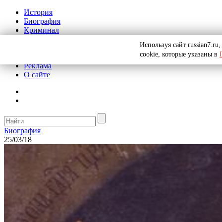
История
Биография
Криминал
СССР
Используя сайт russian7.r
Тайны
cookie, которые указаны в
Рекомендации
Реклама
О сайте
Биография
25/03/18