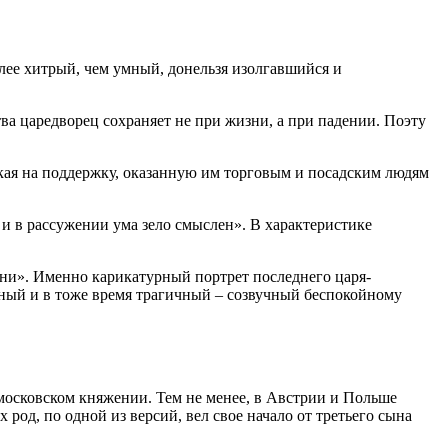
лее хитрый, чем умный, донельзя изолгавшийся и
ва царедворец сохраняет не при жизни, а при падении. Поэту
ая на поддержку, оказанную им торговым и посадским людям
и в рассужении ума зело смыслен». В характеристике
ни». Именно карикатурный портрет последнего царя-
жный и в тоже время трагичный – созвучный беспокойному
московском княжении. Тем не менее, в Австрии и Польше
од, по одной из версий, вел свое начало от третьего сына