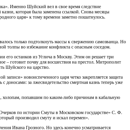
ика». Именно Шуйский вел в свое время следствие
й казни, которая была заменена ссылкой. Снова месяцы
родного царя» к тому времени заметно пошатнулось.
тавалось только подтолкнуть массы к свержению самозванца. Но
ной толпы во избежание конфликта с опасным соседом.
и его останков из Углича в Москву. Этим он решает три
ное – готовит почву для восшествия на престол. Митрополит
ать Шуйского на царство.
ой записи» новоиспеченного царя четко закрепляется защита
ь с доносами: за лжесвидетельство смертная казнь теперь уже
к, холопам, попавшим по каким-либо причинам в кабальную
«Очерков по истории Смуты в Московском государстве» С. Ф.
который производил смуту и искал перемен».
ения Ивана Грозного. Но здесь конечно усматривается