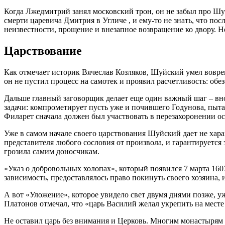
Когда Лжедмитрий занял московский трон, он не забыл про Шу
смерти царевича Дмитрия в Угличе , и ему-то не знать, что п
неизвестности, прощение и внезапное возвращение ко двору. Н
Царствование
Как отмечает историк Вячеслав Козляков, Шуйский умел вовремя
он не пустил процесс на самотек и проявил расчетливость: о
Дальше главный заговорщик делает еще один важный шаг – вно
задачи: компрометирует пусть уже и почившего Годунова, пыта
Филарет сначала должен был участвовать в перезахоронении ост
Уже в самом начале своего царствования Шуйский дает не хар
представителя любого сословия от произвола, и гарантируется 
грозила самим доносчикам.
«Указ о добровольных холопах», который появился 7 марта 16
зависимость, предоставлялось право покинуть своего хозяина, и
А вот «Уложение», которое увидело свет двумя днями позже, у
Платонов отмечал, что «царь Василий желал укрепить на месте
Не оставил царь без внимания и Церковь. Многим монастырям 