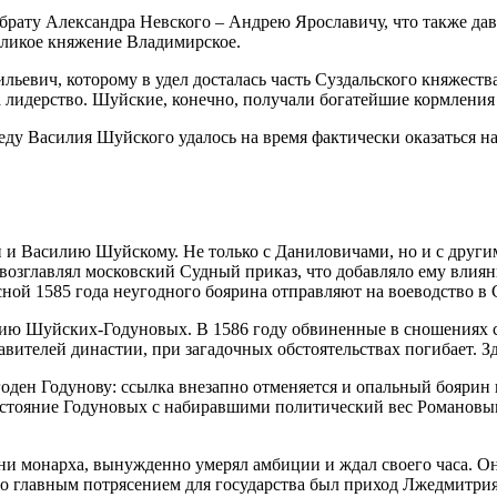
рату Александра Невского – Андрею Ярославичу, что также дав
еликое княжение Владимирское.
вич, которому в удел досталась часть Суздальского княжества 
лидерство. Шуйские, конечно, получали богатейшие кормления 
у Василия Шуйского удалось на время фактически оказаться на 
 и Василию Шуйскому. Не только с Даниловичами, но и с други
главлял московский Судный приказ, что добавляло ему влияни
сной 1585 года неугодного боярина отправляют на воеводство в 
нию Шуйских-Годуновых. В 1586 году обвиненные в сношениях 
авителей династии, при загадочных обстоятельствах погибает. З
ден Годунову: ссылка внезапно отменяется и опальный боярин 
ивостояние Годуновых с набиравшими политический вес Романо
и монарха, вынужденно умерял амбиции и ждал своего часа. Он 
Но главным потрясением для государства был приход Лжедмитрия