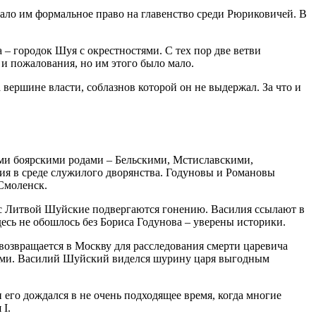
ало им формальное право на главенство среди Рюриковичей. В
– городок Шуя с окрестностями. С тех пор две ветви
и пожалования, но им этого было мало.
вершине власти, соблазнов которой он не выдержал. За что и
ми боярскими родами – Бельскими, Мстиславскими,
я в среде служилого дворянства. Годуновы и Романовы
Смоленск.
с Литвой Шуйские подвергаются гонению. Василия ссылают в
десь не обошлось без Бориса Годунова – уверены историки.
возвращается в Москву для расследования смерти царевича
выми. Василий Шуйский виделся шурину царя выгодным
его дождался в не очень подходящее время, когда многие
 I.