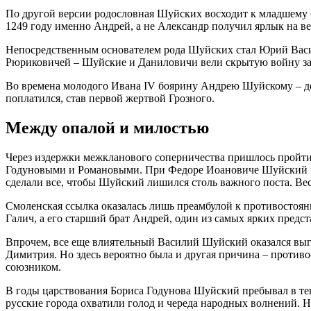
По другой версии родословная Шуйских восходит к младшему б
1249 году именно Андрей, а не Александр получил ярлык на в
Непосредственным основателем рода Шуйских стал Юрий Василье
Рюриковичей – Шуйские и Даниловичи вели скрытую войну за 
Во времена молодого Ивана IV боярину Андрею Шуйскому – дед
поплатился, став первой жертвой Грозного.
Между опалой и милостью
Через издержки межкланового соперничества пришлось пройти
Годуновыми и Романовыми. При Федоре Иоановиче Шуйский воз
сделали все, чтобы Шуйский лишился столь важного поста. Ве
Смоленская ссылка оказалась лишь преамбулой к противостоя
Галич, а его старший брат Андрей, один из самых ярких предст
Впрочем, все еще влиятельный Василий Шуйский оказался выго
Димитрия. Но здесь вероятно была и другая причина – прот
союзником.
В годы царствования Бориса Годунова Шуйский пребывал в тен
русские города охватили голод и череда народных волнений. 