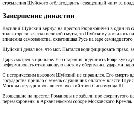
стремления Шуйского отблагодарить «священный чин» за подд
Завершение династии
Василий Шуйский вернул на престол Рюриковичей в один из са
только зрели зачатки великой смуты, то Шуйскому досталось н
эпидемия самозванства, охватившая Русь на заре семнадцатого 
Шуйский делал все, что мог. Пытался кодифицировать право, з
Царь смотрел в прошлое. Его старания подчинить Боярскую дум
реформировать отживающую систему обернулись ударами наро
С историческим вызовом Шуйский не справился. Его смерть вд
государства пришло с земель служивших оплотом власти Шуйск
Москвы от узурпировавшего русский трон Сигизмунда III.
Взошедшие на престол Романовы не забыли про свергнутого ц
перезахоронены в Архангельском соборе Московского Кремля.