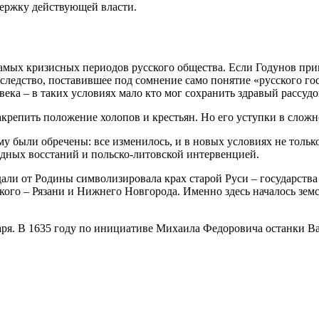
ержку действующей власти.
мых кризисных периодов русского общества. Если Годунов прин
аследство, поставившее под сомнение само понятие «русского го
века – в таких условиях мало кто мог сохранить здравый рассуд
акрепить положение холопов и крестьян. Но его уступки в слож
у были обречены: все изменилось, и в новых условиях не только
дных восстаний и польско-литовской интервенцией.
али от Родины символизировала крах старой Руси – государства
ого – Рязани и Нижнего Новгорода. Именно здесь началось земс
аря. В 1635 году по инициативе Михаила Федоровича останки 