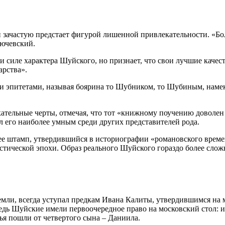
 зачастую предстает фигурой лишенной привлекательности. «Бо
лючевский.
 силе характера Шуйского, но признает, что свои лучшие качест
арства».
 эпитетами, называя боярина то Шубником, то Шубиным, намек
тельные черты, отмечая, что тот «книжному поучению доволен 
 его наиболее умным среди других представителей рода.
ее штамп, утвердившийся в историографии «романовского време
стической эпохи. Образ реального Шуйского гораздо более сло
емли, всегда уступал предкам Ивана Калиты, утвердившимся на 
 Шуйские имели первоочередное право на московский стол: их р
зья пошли от четвертого сына – Даниила.