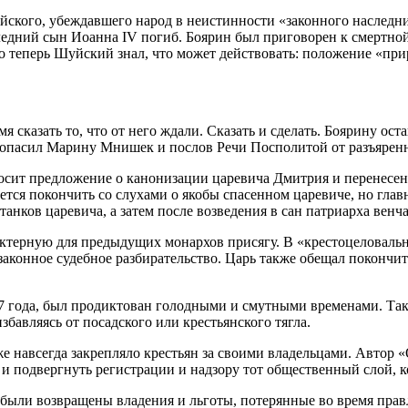
йского, убеждавшего народ в неистинности «законного наследн
оследний сын Иоанна IV погиб. Боярин был приговорен к смертно
о теперь Шуйский знал, что может действовать: положение «при
 сказать то, что от него ждали. Сказать и сделать. Боярину ос
безопасил Марину Мнишек и послов Речи Посполитой от разъярен
сит предложение о канонизации царевича Дмитрия и перенесени
ется покончить со слухами о якобы спасенном царевиче, но глав
анков царевича, а затем после возведения в сан патриарха венч
актерную для предыдущих монархов присягу. В «крестоцеловальн
законное судебное разбирательство. Царь также обещал покончит
07 года, был продиктован голодными и смутными временами. Та
збавляясь от посадского или крестьянского тягла.
же навсегда закрепляло крестьян за своими владельцами. Автор 
 и подвергнуть регистрации и надзору тот общественный слой, 
были возвращены владения и льготы, потерянные во время правл