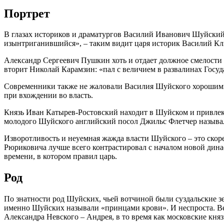
Портрет
В глазах историков и драматургов Василий Иванович Шуйский
изынтриганившийся», – таким видит царя историк Василий К
Александр Сергеевич Пушкин хоть и отдает должное смелости и
вторит Николай Карамзин: «пал с величием в развалинах Госуд
Современники также не жаловали Василия Шуйского хорошими
при вхождении во власть.
Князь Иван Катырев-Ростовский находит в Шуйском и привлека
молодого Шуйского английский посол Джильс Флетчер называл
Изворотливость и неуемная жажда власти Шуйского – это скор
Рюриковича лучше всего контрастировал с началом новой дина
времени, в котором правил царь.
Род
По знатности род Шуйских, чьей вотчиной были суздальские з
именно Шуйских называли «принцами крови». И неспроста. Ведь
Александра Невского – Андрея, в то время как московские кня