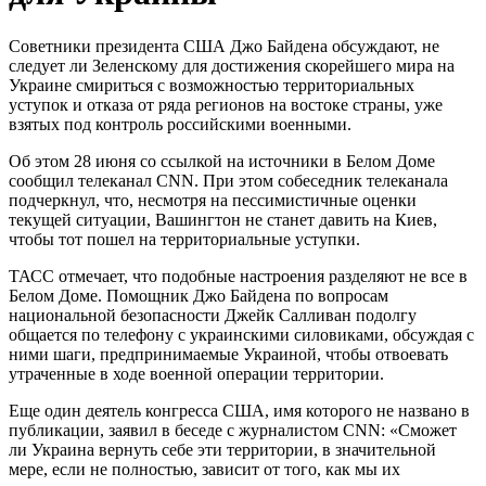
Советники президента США Джо Байдена обсуждают, не
следует ли Зеленскому для достижения скорейшего мира на
Украине смириться с возможностью территориальных
уступок и отказа от ряда регионов на востоке страны, уже
взятых под контроль российскими военными.
Об этом 28 июня со ссылкой на источники в Белом Доме
сообщил телеканал CNN. При этом собеседник телеканала
подчеркнул, что, несмотря на пессимистичные оценки
текущей ситуации, Вашингтон не станет давить на Киев,
чтобы тот пошел на территориальные уступки.
ТАСС отмечает, что подобные настроения разделяют не все в
Белом Доме. Помощник Джо Байдена по вопросам
национальной безопасности Джейк Салливан подолгу
общается по телефону с украинскими силовиками, обсуждая с
ними шаги, предпринимаемые Украиной, чтобы отвоевать
утраченные в ходе военной операции территории.
Еще один деятель конгресса США, имя которого не названо в
публикации, заявил в беседе с журналистом CNN: «Сможет
ли Украина вернуть себе эти территории, в значительной
мере, если не полностью, зависит от того, как мы их